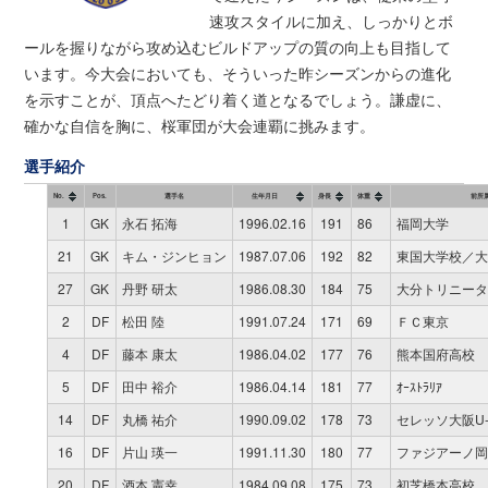
速攻スタイルに加え、しっかりとボ
ールを握りながら攻め込むビルドアップの質の向上も目指して
います。今大会においても、そういった昨シーズンからの進化
を示すことが、頂点へたどり着く道となるでしょう。謙虚に、
確かな自信を胸に、桜軍団が大会連覇に挑みます。
選手紹介
No.
Pos.
選手名
生年月日
身長
体重
前所
1
GK
永石 拓海
1996.02.16
191
86
福岡大学
21
GK
キム・ジンヒョン
1987.07.06
192
82
東国大学校／大
27
GK
丹野 研太
1986.08.30
184
75
大分トリニータ
2
DF
松田 陸
1991.07.24
171
69
ＦＣ東京
4
DF
藤本 康太
1986.04.02
177
76
熊本国府高校
5
DF
田中 裕介
1986.04.14
181
77
ｵｰｽﾄﾗﾘｱ
14
DF
丸橋 祐介
1990.09.02
178
73
セレッソ大阪U-
16
DF
片山 瑛一
1991.11.30
180
77
ファジアーノ岡
20
DF
酒本 憲幸
1984.09.08
175
73
初芝橋本高校