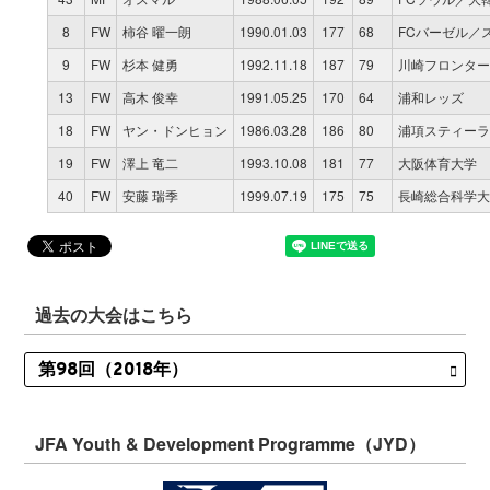
8
FW
柿谷 曜一朗
1990.01.03
177
68
FCバーゼル／
9
FW
杉本 健勇
1992.11.18
187
79
川崎フロンター
13
FW
高木 俊幸
1991.05.25
170
64
浦和レッズ
18
FW
ヤン・ドンヒョン
1986.03.28
186
80
浦項スティーラ
19
FW
澤上 竜二
1993.10.08
181
77
大阪体育大学
40
FW
安藤 瑞季
1999.07.19
175
75
長崎総合科学大
過去の大会はこちら
JFA Youth & Development Programme（JYD）