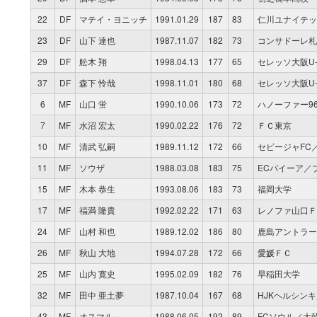
22
DF
マテイ・ヨニッチ
1991.01.29
187
83
仁川ユナイテッ
23
DF
山下 達也
1987.11.07
182
73
コンサドーレ札
29
DF
舩木 翔
1998.04.13
177
65
セレッソ大阪U-
37
DF
森下 怜哉
1998.11.01
180
68
セレッソ大阪U-
6
MF
山口 蛍
1990.10.06
173
72
ハノーファー9
7
MF
水沼 宏太
1990.02.22
176
72
ＦＣ東京
10
MF
清武 弘嗣
1989.11.12
172
66
セビージャFC
11
MF
ソウザ
1988.03.08
183
75
ECバイーア／
15
MF
木本 恭生
1993.08.06
183
73
福岡大学
17
MF
福満 隆貴
1992.02.22
171
63
レノファ山口Ｆ
24
MF
山村 和也
1989.12.02
186
80
鹿島アントラー
26
MF
秋山 大地
1994.07.28
172
66
愛媛ＦＣ
25
MF
山内 寛史
1995.02.09
182
76
早稲田大学
32
MF
田中 亜土夢
1987.10.04
167
68
HJKヘルシン
43
MF
オスマル
1988.06.05
192
89
FCソウル／大