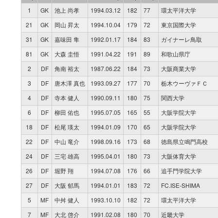
1
GK
池上 尚孝
1994.03.12
182
77
環太平洋大学
21
GK
岡山 昇太
1994.10.04
179
72
東京国際大学
31
GK
嘉味田 隼
1992.01.17
184
83
ガイナーレ鳥取
81
GK
大森 圭悟
1991.04.22
191
89
和歌山県庁
2
DF
角南 裕太
1987.06.22
184
73
大阪商業大学
3
DF
唐木澤 真也
1993.09.27
177
70
栃木ウーヴァＦＣ
4
DF
寺本 健人
1990.09.11
180
75
関西大学
6
DF
柳田 佑也
1995.07.05
165
55
大阪学院大学
18
DF
松尾 瑛太
1994.01.09
170
65
大阪学院大学
22
DF
中山 竜介
1998.09.16
173
68
徳島県立鳴門高校
24
DF
三宅 雄高
1995.04.01
180
73
大阪体育大学
26
DF
堀野 翔
1994.07.08
176
66
追手門学院大学
27
DF
大阪 郁馬
1994.01.01
183
72
FC.ISE-SHIMA
5
MF
中舛 健人
1993.10.10
182
72
環太平洋大学
7
MF
大北 啓介
1991.02.08
180
70
近畿大学