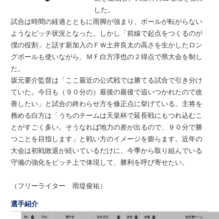
した。
試合は時間の経過とともに雨脚が強まり、ボールが転がらない
ようなピッチ状況となった。しかし「前線で起点をつくるのが
僕の役割」と話す新加入のＦＷ土井良太の高さを生かしたロン
グボールも使いながら、ＭＦ白方淳也の２得点で県大会を制し
た。
坂元要介監督は「ここ最近の公式戦では勝てる試合で引き分け
ていた。今日も（９０分の）最後の最後で追いつかれたので改
善したい」と試合の終わらせ方を修正点に挙げている。主将を
務める白方は「うちのチームは天皇杯で延長戦にもつれ込むこ
とがすごく多い。そうなれば地力の差が出るので、９０分で勝
つことを目指します」と戦い方のイメージを膨らます。近年の
大会は初戦敗退が続いているだけに、今季から取り組んでいる
守備の強化をピッチ上で体現して、勝利を呼び寄せたい。
（フリーライター 雨堤俊祐）
選手紹介
No.
Pos.
選手名
生年月日
身長
体重
前所属チーム