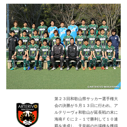
第２３回和歌山県サッカー選手権大
会の決勝が５月１３日に行われ、ア
ルテリーヴォ和歌山が延長戦の末に
海南ＦＣに２－１で勝利して１０連
覇を達成し、天皇杯の出場権を獲得