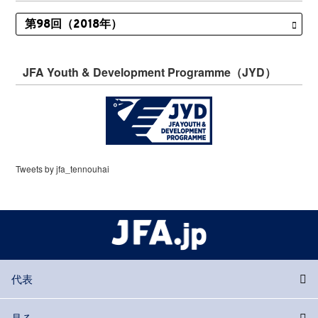
JFA Youth & Development Programme（JYD）
Tweets by jfa_tennouhai
代表
見る