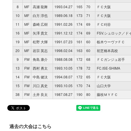
8
MF
高瀬 龍舞
1993.04.27
165
70
ＦＣ大阪
10
MF
白方 淳也
1989.06.18
173
71
ＦＣ大阪
11
MF
森崎 広樹
1991.02.26
174
69
ＦＣ刈谷
16
MF
矢澤 貴文
1991.12.12
174
69
FSV.シュロック／ド
19
MF
松野 大輝
1991.07.23
161
60
栃木ウーヴァＦＣ
20
MF
岩宗 英志
1998.02.04
163
60
初芝橋本高校
9
FW
角島 康介
1988.08.08
172
68
ＦＣガンジュ岩手
13
FW
西村 勇太
1993.10.05
178
72
FC.ISE-SHIMA
14
FW
中島 健汰
1994.08.07
172
65
ＦＣ大阪
15
FW
川口 真史
1993.10.05
170
74
山口大学
38
FW
土井 良太
1987.08.27
190
80
藤枝ＭＹＦＣ
過去の大会はこちら