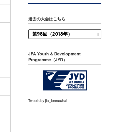
過去の大会はこちら
JFA Youth & Development
Programme（JYD）
Tweets by jfa_tennouhai