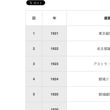
回
年
優
1
1921
東京蹴
2
1922
名古屋
3
1923
アストラ
4
1924
鯉城ク
5
1925
鯉城蹴
1926