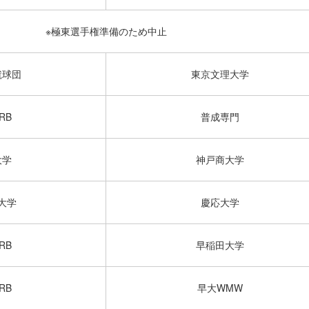
※極東選手権準備のため中止
蹴球団
東京文理大学
RB
普成専門
大学
神戸商大学
大学
慶応大学
RB
早稲田大学
RB
早大WMW