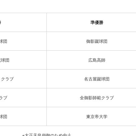
勝
準優勝
球団
御影蹴球団
蹴球団
広島高師
・クラブ
名古屋蹴球団
ラブ
全御影師範クラブ
球団
東京帝大学
※大正天皇崩御のため中止