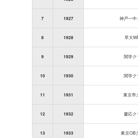
7
1927
神戸一中
8
1928
早大W
9
1929
関学ク
10
1930
関学ク
11
1931
東京帝
12
1932
慶応ク
13
1933
東京OB