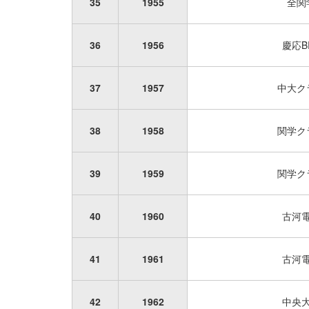
35
1955
全関
36
1956
慶応B
37
1957
中大ク
38
1958
関学ク
39
1959
関学ク
40
1960
古河
41
1961
古河
42
1962
中央