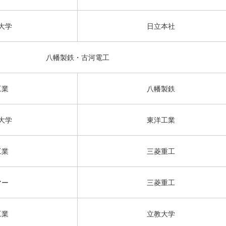
大学
日立本社
八幡製鉄・古河電工
工業
八幡製鉄
大学
東洋工業
工業
三菱重工
マー
三菱重工
工業
立教大学