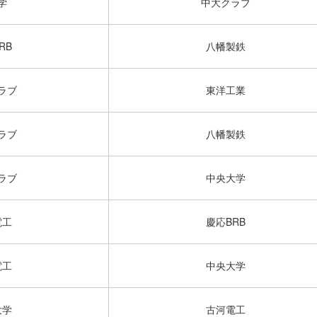
学
中大クラブ
RB
八幡製鉄
ラブ
東洋工業
ラブ
八幡製鉄
ラブ
中央大学
電工
慶応BRB
電工
中央大学
大学
古河電工