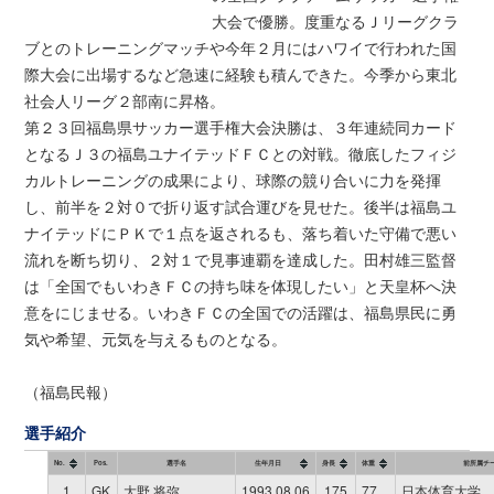
大会で優勝。度重なるＪリーグクラ
ブとのトレーニングマッチや今年２月にはハワイで行われた国
際大会に出場するなど急速に経験も積んできた。今季から東北
社会人リーグ２部南に昇格。
第２３回福島県サッカー選手権大会決勝は、３年連続同カード
となるＪ３の福島ユナイテッドＦＣとの対戦。徹底したフィジ
カルトレーニングの成果により、球際の競り合いに力を発揮
し、前半を２対０で折り返す試合運びを見せた。後半は福島ユ
ナイテッドにＰＫで１点を返されるも、落ち着いた守備で悪い
流れを断ち切り、２対１で見事連覇を達成した。田村雄三監督
は「全国でもいわきＦＣの持ち味を体現したい」と天皇杯へ決
意をにじませる。いわきＦＣの全国での活躍は、福島県民に勇
気や希望、元気を与えるものとなる。
（福島民報）
選手紹介
No.
Pos.
選手名
生年月日
身長
体重
前所属チ
1
GK
大野 将弥
1993.08.06
175
77
日本体育大学