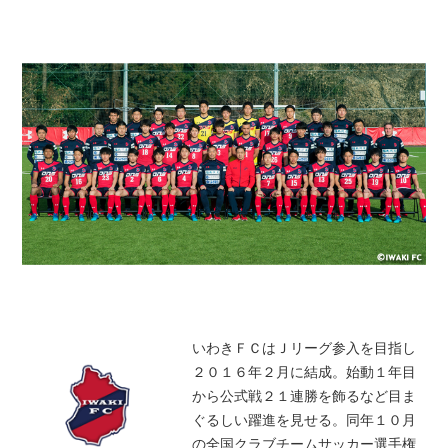
いわきＦＣはＪリーグ参入を目指し
２０１６年２月に結成。始動１年目
から公式戦２１連勝を飾るなど目ま
ぐるしい躍進を見せる。同年１０月
の全国クラブチームサッカー選手権