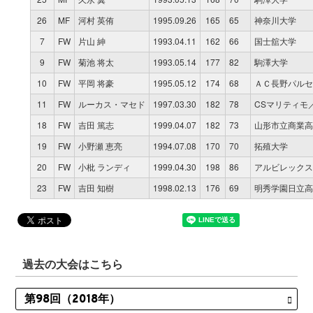
26
MF
河村 英侑
1995.09.26
165
65
神奈川大学
7
FW
片山 紳
1993.04.11
162
66
国士舘大学
9
FW
菊池 将太
1993.05.14
177
82
駒澤大学
10
FW
平岡 将豪
1995.05.12
174
68
ＡＣ長野パルセ
11
FW
ルーカス・マセド
1997.03.30
182
78
CSマリティモ
18
FW
吉田 篤志
1999.04.07
182
73
山形市立商業高
19
FW
小野瀬 恵亮
1994.07.08
170
70
拓殖大学
20
FW
小枇 ランディ
1999.04.30
198
86
アルビレックス新
23
FW
吉田 知樹
1998.02.13
176
69
明秀学園日立高
過去の大会はこちら