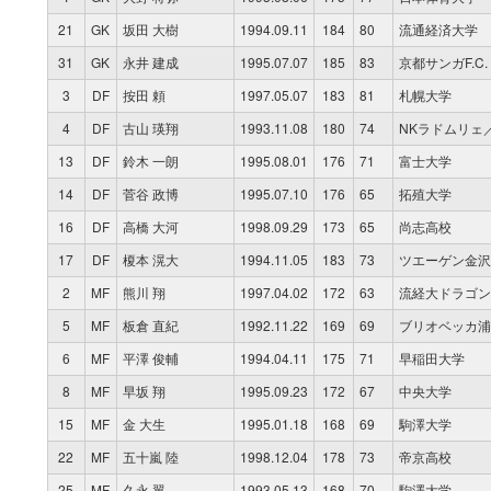
21
GK
坂田 大樹
1994.09.11
184
80
流通経済大学
31
GK
永井 建成
1995.07.07
185
83
京都サンガF.C.
3
DF
按田 頼
1997.05.07
183
81
札幌大学
4
DF
古山 瑛翔
1993.11.08
180
74
NKラドムリェ
13
DF
鈴木 一朗
1995.08.01
176
71
富士大学
14
DF
菅谷 政博
1995.07.10
176
65
拓殖大学
16
DF
高橋 大河
1998.09.29
173
65
尚志高校
17
DF
榎本 滉大
1994.11.05
183
73
ツエーゲン金沢
2
MF
熊川 翔
1997.04.02
172
63
流経大ドラゴン
5
MF
板倉 直紀
1992.11.22
169
69
ブリオベッカ浦
6
MF
平澤 俊輔
1994.04.11
175
71
早稲田大学
8
MF
早坂 翔
1995.09.23
172
67
中央大学
15
MF
金 大生
1995.01.18
168
69
駒澤大学
22
MF
五十嵐 陸
1998.12.04
178
73
帝京高校
25
MF
久永 翼
1993.05.13
168
70
駒澤大学