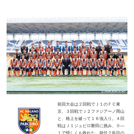
前回大会は２回戦でＪ１のＦＣ東
京、３回戦でＪ２ファジアーノ岡山
と、格上を破って１６強入り。４回
戦はＪ１ジュビロ磐田に挑み、０―
１で惜しくも敗れた。就任２年目の