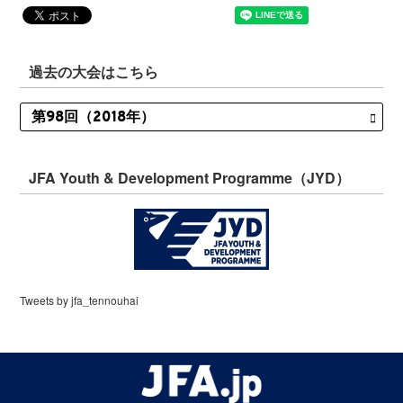
過去の大会はこちら
JFA Youth & Development Programme（JYD）
Tweets by jfa_tennouhai