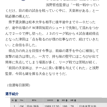
浅野哲也監督は「一戦一戦やってい
くだけ。目の前の試合を戦っていく中に、天皇杯がある」と一
戦必勝の構えだ。
県予選決勝は松本大学を相手に後半途中まで０―０だった
が、途中出場のＦＷ津田知宏のシュートで先制して流れをつか
んで２―０で押し切った。Ｊ３のリーグ戦から４試合連続得点
となった津田は「点を取るのが僕の仕事なので、続けていきた
い」と自信を示した。
得点力の向上を目指す今季は、前線の選手を中心に補強して
攻撃の迫力は増した。一方で、持ち味の堅守にほころびが出て
簡単に失点してしまう場面が多く、リーグ戦では苦戦が続く。
「前回の天皇杯は、チームに良い影響を与えてくれた」と浅野
監督。今回も鍵を握る大会となりそうだ。
（信濃毎日新聞）
選手紹介
No.
Pos.
選手名
生年月日
身長
体重
1
GK
田中 謙吾
1989.12.30
186
78
日本体育大学