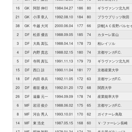
16
GK
阿部 伸行
1984.04.27
186
80
ギラヴァンツ北九州
21
GK
小澤 章人
1992.08.10
184
80
ブラウブリッツ秋田
38
GK
牛越 大河
2000.06.04
177
66
[2種]ＡＣ長野パルセ
2
DF
松原 優吉
1988.09.05
185
74
カターレ富山
3
DF
大島 嵩弘
1988.04.14
178
73
柏レイソル
4
DF
内野 貴志
1988.02.15
180
74
京都サンガF.C.
5
DF
寺岡 真弘
1991.11.13
179
73
ギラヴァンツ北九州
15
DF
西口 諒
1990.11.04
181
77
京都産業大学
18
DF
内田 恭兵
1992.11.05
172
63
京都サンガF.C.
20
DF
都並 優太
1992.01.20
172
68
関西大学
26
DF
遠藤 元一
1994.09.09
178
74
産業能率大学
6
MF
岩沼 俊介
1988.06.02
175
65
京都サンガF.C.
8
MF
河合 秀人
1993.10.01
170
62
ガイナーレ鳥取
14
MF
東 浩史
1987.05.15
168
60
Ｖ･ファーレン長崎
17
MF
明神 智和
1978.01.24
174
70
名古屋グランパス