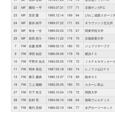
22
MF
國領 一平
1993.07.31
177
71
京都サンガF.C.
23
MF
堂安 憂
1995.12.14
169
64
びわこ成蹊スポーツ
24
MF
新井 純平
1989.07.22
171
65
ギラヴァンツ北九州
25
MF
有永 一生
1989.03.03
175
67
関東学院大学
29
MF
前田 悠斗
1994.11.22
174
70
京都産業大学
7
FW
佐藤 悠希
1988.02.13
180
70
ジェフリザーブズ
9
FW
津田 知宏
1986.05.06
179
76
横浜ＦＣ
10
FW
宇野沢 祐次
1983.05.03
176
72
ＪＡＰＡＮサッカー
11
FW
岡本 英也
1987.05.18
183
74
レノファ山口ＦＣ
13
FW
勝又 慶典
1985.12.07
174
69
栃木ＳＣ
19
FW
三上 陽輔
1992.05.05
180
70
カターレ富山
27
FW
竹下 玲王
1995.10.04
176
72
関西大学
28
FW
松村 亮
1994.06.15
168
64
徳島ヴォルティス
30
FW
萬代 宏樹
1986.02.19
184
77
水戸ホーリーホック