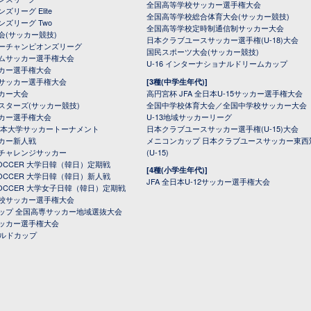
全国高等学校サッカー選手権大会
ズリーグ Elite
全国高等学校総合体育大会(サッカー競技)
ンズリーグ Two
全国高等学校定時制通信制サッカー大会
会(サッカー競技)
日本クラブユースサッカー選手権(U-18)大会
ーチャンピオンズリーグ
国民スポーツ大会(サッカー競技)
ムサッカー選手権大会
U-16 インターナショナルドリームカップ
カー選手権大会
サッカー選手権大会
[3種(中学生年代)]
カー大会
高円宮杯 JFA 全日本U-15サッカー選手権大会
スターズ(サッカー競技)
全国中学校体育大会／全国中学校サッカー大会
カー選手権大会
U-13地域サッカーリーグ
日本大学サッカートーナメント
日本クラブユースサッカー選手権(U-15)大会
カー新人戦
メニコンカップ 日本クラブユースサッカー東西
チャレンジサッカー
(U-15)
 SOCCER 大学日韓（韓日）定期戦
[4種(小学生年代)]
 SOCCER 大学日韓（韓日）新人戦
JFA 全日本U-12サッカー選手権大会
 SOCCER 大学女子日韓（韓日）定期戦
校サッカー選手権大会
ップ 全国高専サッカー地域選抜大会
ッカー選手権大会
ールドカップ