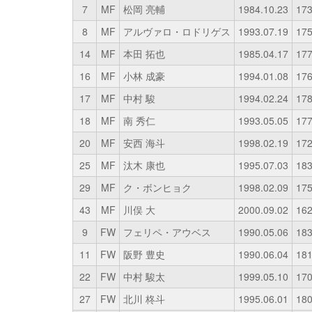
7
MF
松岡 亮輔
1984.10.23
17
8
MF
アルヴァロ・ロドリゲス
1993.07.19
17
14
MF
本田 拓也
1985.04.17
17
16
MF
小林 成豪
1994.01.08
17
17
MF
中村 駿
1994.02.24
17
18
MF
南 秀仁
1993.05.05
17
20
MF
安西 海斗
1998.02.19
17
25
MF
汰木 康也
1995.07.03
18
29
MF
ク・ボンヒョク
1998.02.09
17
43
MF
川俣 大
2000.09.02
16
9
FW
フェリペ・アウベス
1990.05.06
18
11
FW
阪野 豊史
1990.06.04
18
22
FW
中村 駿太
1999.05.10
17
27
FW
北川 柊斗
1995.06.01
18