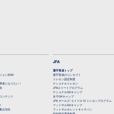
JFA
選手育成トップ
ョン2030
選手育成のコンセプト
トレセン認定制度
導者になりたい！
ナショナルトレセン
格
JFAエリートプログラム
ナショナルGKキャンプ
コンテンツ
女子GKキャンプ
JFA ガールズ･エイトU-12 トレセンプログラム
！
フットサルGKキャンプ
重点項目
フットサルタレントキャラバン
特別指定選手制度