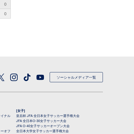
0
0
ソーシャルメディア一覧
[女子]
ァイナル
皇后杯 JFA 全日本女子サッカー選手権大会
JFA 全日本O-30女子サッカー大会
JFA O-40女子サッカーオープン大会
レーオフ
全日本大学女子サッカー選手権大会