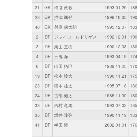
21
GK
櫛引 政敏
1993.01.29
18
28
GK
摂津 颯登
1996.10.05
19
40
GK
射庭 康太朗
1995.12.07
18
2
DF
ジャイロ・ロドリゲス
1992.12.31
19
3
DF
栗山 直樹
1990.12.08
18
4
DF
三鬼 海
1993.04.19
17
6
DF
山田 拓巳
1989.11.25
17
19
DF
松本 怜大
1990.11.21
17
23
DF
熊本 雄太
1995.07.18
18
24
DF
古部 健太
1985.11.30
18
33
DF
西村 竜馬
1993.07.02
18
35
DF
坂井 達弥
1990.11.19
18
41
DF
半田 陸
2002.01.01
17