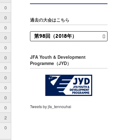
0
0
過去の大会はこちら
0
0
0
JFA Youth & Development
0
Programme（JYD）
0
0
0
0
Tweets by jfa_tennouhai
0
2
0