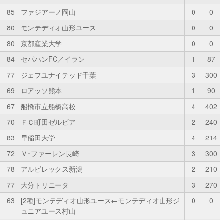
6
85
ファジアーノ岡山
0
0
0
80
モンテディオ山形ユース
0
0
3
80
京都産業大学
0
0
0
84
セパハンFC／イラン
1
87
0
77
ジェフユナイテッド千葉
3
300
4
69
ロアッソ熊本
1
90
0
67
船橋市立船橋高校
4
402
5
70
ＦＣ町田ゼルビア
2
240
6
83
早稲田大学
4
214
0
72
Ｖ･ファーレン長崎
3
300
5
78
アルビレックス新潟
2
210
3
77
大分トリニータ
3
270
6
63
[2種]モンテディオ山形ユース←モンテディオ山形ジ
0
0
ュニアユース村山