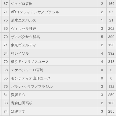
3
67
ジュビロ磐田
2
169
5
71
ADコンフィアンサ／ブラジル
2
97
7
75
清水エスパルス
1
21
6
65
ヴィッセル神戸
3
202
8
70
ザスパクサツ群馬
5
399
7
71
東京ヴェルディ
2
123
2
64
柏レイソル
4
392
3
70
横浜Ｆ･マリノスユース
4
318
5
68
テゲバジャーロ宮崎
0
0
2
55
モンテディオ山形ユース
0
0
3
75
パラナ･クラブ／ブラジル
3
132
1
81
愛媛ＦＣ
3
250
0
66
青森山田高校
2
100
0
74
筑波大学
3
285