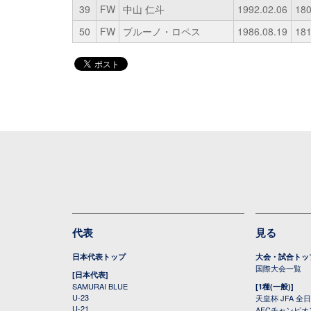
39
FW
中山 仁斗
1992.02.06
18
50
FW
ブルーノ・ロペス
1986.08.19
18
代表
見る
日本代表トップ
大会・試合トッ
国際大会一覧
[日本代表]
SAMURAI BLUE
[1種(一般)]
U-23
天皇杯 JFA 
U-21
AFCチャンピ