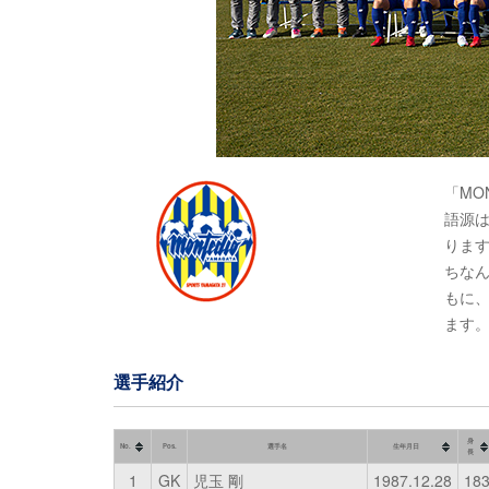
「MO
語源は
りま
ちな
もに
ます
選手紹介
身
No.
Pos.
選手名
生年月日
長
1
GK
児玉 剛
1987.12.28
18