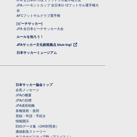
JFA バーモントカップ 全日本U-12フットサル選手権大
会
AFCフットサルクラブ選手権
[ビーチサッカー]
JFA 全日本ビーチサッカー大会
ルールを知ろう！
JFAサッカー文化創造拠点 blue-ing!
日本サッカーミュージアム
日本サッカー協会トップ
会長メッセージ
JFAの概要
JFAの目標
JFA成長戦略
各種規程・規則
登録・申請・手続き
情報開示
ESGデータ集（GRI対照表）
価値創造ストーリー
サステナビリティ活動（アスパス！）