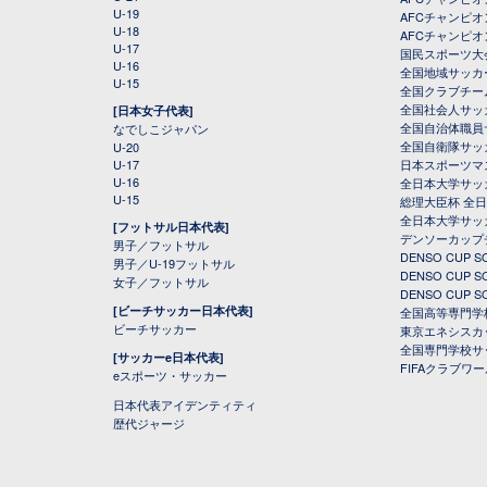
U-19
AFCチャンピオン
U-18
AFCチャンピオ
U-17
国民スポーツ大
U-16
全国地域サッカ
U-15
全国クラブチー
全国社会人サッ
[日本女子代表]
全国自治体職員
なでしこジャパン
全国自衛隊サッ
U-20
U-17
日本スポーツマ
U-16
全日本大学サッ
U-15
総理大臣杯 全
全日本大学サッ
[フットサル日本代表]
デンソーカップ
男子／フットサル
DENSO CUP
男子／U-19フットサル
DENSO CUP
女子／フットサル
DENSO CUP
[ビーチサッカー日本代表]
全国高等専門学
ビーチサッカー
東京エネシスカ
全国専門学校サ
[サッカーe日本代表]
FIFAクラブワ
eスポーツ・サッカー
日本代表アイデンティティ
歴代ジャージ