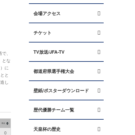
会場アクセス
チケット
TV放送/JFA-TV
語で、
」とな
山）に
都道府県選手権大会
るとと
創造し
壁紙/ポスターダウンロード
歴代優勝チーム一覧
得点
天皇杯の歴史
0