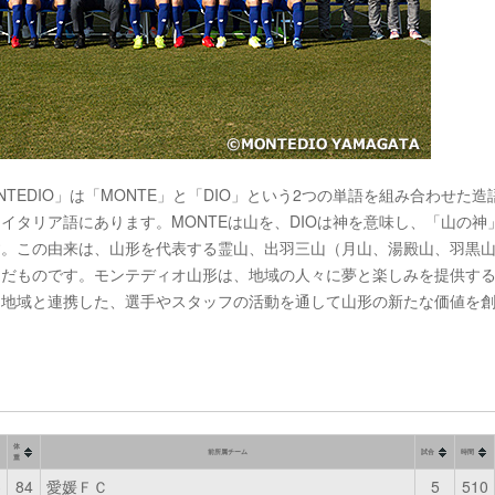
NTEDIO」は「MONTE」と「DIO」という2つの単語を組み合わせた造
イタリア語にあります。MONTEは山を、DIOは神を意味し、「山の神
す。この由来は、山形を代表する霊山、出羽三山（月山、湯殿山、羽黒
んだものです。モンテディオ山形は、地域の人々に夢と楽しみを提供す
、地域と連携した、選手やスタッフの活動を通して山形の新たな価値を
。
体
前所属チーム
試合
時間
重
3
84
愛媛ＦＣ
5
510