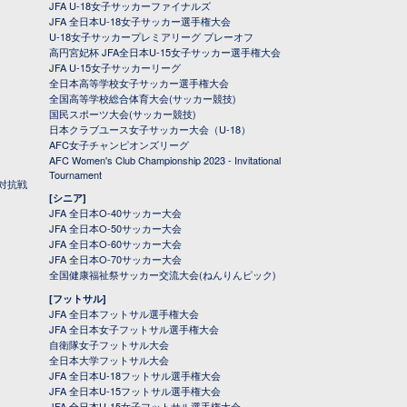
JFA U-18女子サッカーファイナルズ
JFA 全日本U-18女子サッカー選手権大会
U-18女子サッカープレミアリーグ プレーオフ
高円宮妃杯 JFA全日本U-15女子サッカー選手権大会
JFA U-15女子サッカーリーグ
全日本高等学校女子サッカー選手権大会
全国高等学校総合体育大会(サッカー競技)
国民スポーツ大会(サッカー競技)
日本クラブユース女子サッカー大会（U-18）
AFC女子チャンピオンズリーグ
AFC Women's Club Championship 2023 - Invitational
Tournament
対抗戦
[シニア]
JFA 全日本O-40サッカー大会
JFA 全日本O-50サッカー大会
JFA 全日本O-60サッカー大会
JFA 全日本O-70サッカー大会
全国健康福祉祭サッカー交流大会(ねんりんピック)
[フットサル]
JFA 全日本フットサル選手権大会
JFA 全日本女子フットサル選手権大会
自衛隊女子フットサル大会
全日本大学フットサル大会
JFA 全日本U-18フットサル選手権大会
JFA 全日本U-15フットサル選手権大会
JFA 全日本U-15女子フットサル選手権大会