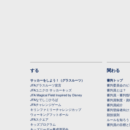
する
関わる
サッカーをしよう！（グラスルーツ）
審判トップ
JFAグラスルーツ宣言
審判委員会のビジ
JFAユニクロ サッカーキッズ
審判員とは？
JFA Magical Field Inspired by Disney
審判員・審判指
JFAなでしこひろば
審判員制度・資
JFAチャレンジゲーム
審判員紹介
キリンファミリーチャレンジカップ
審判登録者向け
ウォーキングフットボール
競技規則
JFAスクエア
ルールを知ろう
キッズプログラム
審判員の目標と
キッズリーダー養成講習会