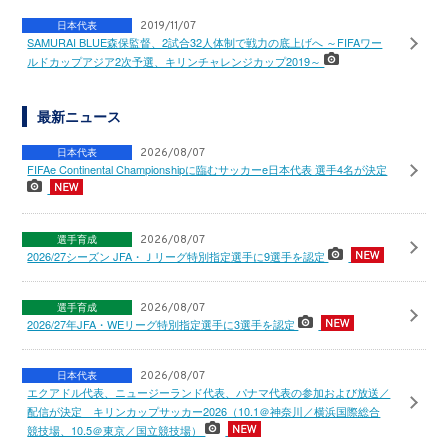
日本代表
2019/11/07
SAMURAI BLUE森保監督、2試合32人体制で戦力の底上げへ ～FIFAワー
ルドカップアジア2次予選、キリンチャレンジカップ2019～
最新ニュース
日本代表
2026/08/07
FIFAe Continental Championshipに臨むサッカーe日本代表 選手4名が決定
選手育成
2026/08/07
2026/27シーズン JFA・Ｊリーグ特別指定選手に9選手を認定
選手育成
2026/08/07
2026/27年JFA・WEリーグ特別指定選手に3選手を認定
日本代表
2026/08/07
エクアドル代表、ニュージーランド代表、パナマ代表の参加および放送／
配信が決定 キリンカップサッカー2026（10.1＠神奈川／横浜国際総合
競技場、10.5＠東京／国立競技場）