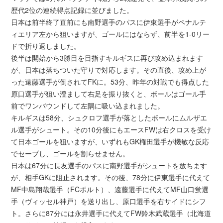
歴代2位の連続得点記録に並びました。
日本は前半終了直前にも南野選手のパスに伊東選手がペナルテ
ィエリア左から狙いますが、ゴールにはならず、前半を1-0リー
ドで折り返しました。
後半は開始から3勝目を目指すキルギスに再び攻め込まれます
が、日本は落ちついた守りで対応します。その直後、攻め上が
った遠藤選手が倒されてFKに。53分、昨年の対戦でも得点した
原口選手が狙い澄まして右足を振り抜くと、ボールはゴール手
前でワンバウンドして左隅に吸い込まれました。
キルギスは58分、シュクロフ選手が落としたボールにムルザエ
ル選手がシュート。その10分後にもエースFWは右クロスを受け
て日本ゴールを狙いますが、いずれもGK権田選手が機敏な反応
でセーブし、ゴールを割らせません。
日本は67分に長友選手のパスに南野選手がシュートを放ちます
が、相手GKに阻止されます。その後、78分に伊東選手に代えて
MF中島翔哉選手（FCポルト）、遠藤選手に代えてMF山口蛍選
手（ヴィッセル神戸）を送り出し、原口選手を右サイドにシフ
ト。さらに87分には永井選手に代えてFW鈴木武蔵選手（北海道