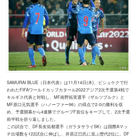
SAMURAI BLUE（日本代表）は11月14日(木)、ビシュケクで行
われたFIFAワールドカップカタール2022アジア2次予選第4戦で
キルギス代表と対戦し、MF南野拓実選手（ザルツブルク）と
MF原口元気選手（ハノーファー96）の得点で2-0の勝利を収
め、予選開幕から4連勝でグループF首位をキープして、2次予選
前半戦を折り返しました。
この試合で、DF長友佑都選手（ガラタサライSK）は国際Aマッ
チ出場数を122試合に伸ばし、井原正巳氏に並ぶ歴代2位に。DF