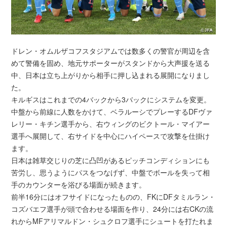
ドレン・オムルザコフスタジアムでは数多くの警官が周辺を含
めて警備を固め、地元サポーターがスタンドから大声援を送る
中、日本は立ち上がりから相手に押し込まれる展開になりまし
た。
キルギスはこれまでの4バックから3バックにシステムを変更。
中盤から前線に人数をかけて、ベラルーシでプレーするDFヴァ
レリー・キチン選手から、右ウィングのビクトール・マイアー
選手へ展開して、右サイドを中心にハイペースで攻撃を仕掛け
ます。
日本は雑草交じりの芝に凸凹があるピッチコンディションにも
苦労し、思うようにパスをつなげず、中盤でボールを失って相
手のカウンターを浴びる場面が続きます。
前半16分にはオフサイドになったものの、FKにDFタミルラン・
コズバエフ選手が頭で合わせる場面を作り、24分には右CKの流
れからMFアリマルドン・シュクロフ選手にシュートを打たれま