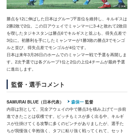
勝点を12に伸ばした日本はグループF首位を維持し、キルギスは
2勝2敗で2位。この日アウェイでミャンマーに3-4と敗れて2敗目
を喫したタジキスタンは勝点6でキルギスと並ぶも、得失点差で
3位に。初勝利を手にしたミャンマーが1勝3敗の勝点3でモンゴ
ルと並び、得失点差でモンゴルが4位です。
日本は来年3月26日のホームでのミャンマー戦で予選を再開しま
す。2次予選では各グループ1位と2位の上位4チームが最終予選
に進出します。
監督・選手コメント
SAMURAI BLUE（日本代表）
森保一
監督
内容は別として、完全アウェイの中で勝点3を積み上げて一歩前
進できたことは収穫です。ピッチもミスが多く出る中、キルギ
スが仕掛けてくる攻撃に多くのピンチがありましたが、選手た
ちが我慢強く辛抱強く、タフに粘り強く戦ってくれて、セット