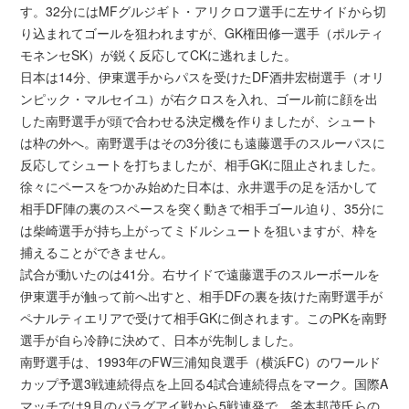
す。32分にはMFグルジギト・アリクロフ選手に左サイドから切
り込まれてゴールを狙われますが、GK権田修一選手（ポルティ
モネンセSK）が鋭く反応してCKに逃れました。
日本は14分、伊東選手からパスを受けたDF酒井宏樹選手（オリ
ンピック・マルセイユ）が右クロスを入れ、ゴール前に顔を出
した南野選手が頭で合わせる決定機を作りましたが、シュート
は枠の外へ。南野選手はその3分後にも遠藤選手のスルーパスに
反応してシュートを打ちましたが、相手GKに阻止されました。
徐々にペースをつかみ始めた日本は、永井選手の足を活かして
相手DF陣の裏のスペースを突く動きで相手ゴール迫り、35分に
は柴崎選手が持ち上がってミドルシュートを狙いますが、枠を
捕えることができません。
試合が動いたのは41分。右サイドで遠藤選手のスルーボールを
伊東選手が触って前へ出すと、相手DFの裏を抜けた南野選手が
ペナルティエリアで受けて相手GKに倒されます。このPKを南野
選手が自ら冷静に決めて、日本が先制しました。
南野選手は、1993年のFW三浦知良選手（横浜FC）のワールド
カップ予選3戦連続得点を上回る4試合連続得点をマーク。国際A
マッチでは9月のパラグアイ戦から5戦連発で、釜本邦茂氏らの