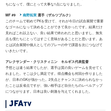
ちになって、僕にとって大事な1点になりました。
MF #9
南野拓実
選手（ザルツブルク）
このチームで初めてPKを受けて、それが今日の試合展開で重要
なゴールになって決めることができて良かったです。結果だけ
見ればこれ以上ない、良い結果で終われたと思いますし、無失
点も僕たちにとってはすごく意味があることだと思います。あ
とは試合展開や個人としてのプレーの中で課題を次につなげて
いきたいです。
アレクサンダー・クリスティニン キルギス代表監督
予想とは違う結果でしたが、選手は質の良いゲームを見せてく
れました。そこは少し満足です。得点機会も何回か作りました
が、日本のGKが強かった。2失点とチャンスに決められなかっ
たことは反省点ですが、強い相手ほど自分たちのレベルアップ
につながります。日本は良い刺激を与えてくれました。