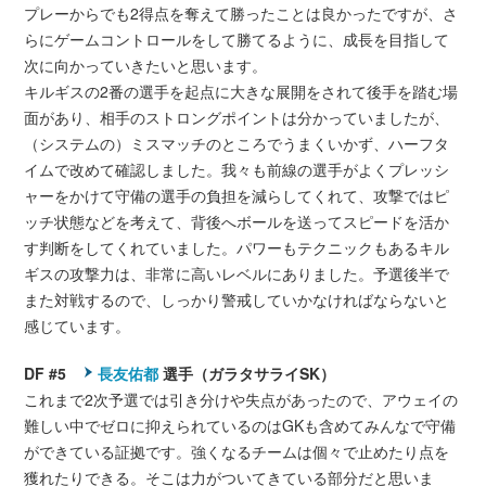
プレーからでも2得点を奪えて勝ったことは良かったですが、さ
らにゲームコントロールをして勝てるように、成長を目指して
次に向かっていきたいと思います。
キルギスの2番の選手を起点に大きな展開をされて後手を踏む場
面があり、相手のストロングポイントは分かっていましたが、
（システムの）ミスマッチのところでうまくいかず、ハーフタ
イムで改めて確認しました。我々も前線の選手がよくプレッシ
ャーをかけて守備の選手の負担を減らしてくれて、攻撃ではピ
ッチ状態などを考えて、背後へボールを送ってスピードを活か
す判断をしてくれていました。パワーもテクニックもあるキル
ギスの攻撃力は、非常に高いレベルにありました。予選後半で
また対戦するので、しっかり警戒していかなければならないと
感じています。
DF #5
長友佑都
選手（ガラタサライSK）
これまで2次予選では引き分けや失点があったので、アウェイの
難しい中でゼロに抑えられているのはGKも含めてみんなで守備
ができている証拠です。強くなるチームは個々で止めたり点を
獲れたりできる。そこは力がついてきている部分だと思いま