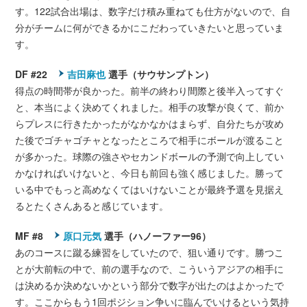
す。122試合出場は、数字だけ積み重ねても仕方がないので、自
分がチームに何ができるかにこだわっていきたいと思っていま
す。
DF #22
吉田麻也
選手（サウサンプトン）
得点の時間帯が良かった。前半の終わり間際と後半入ってすぐ
と、本当によく決めてくれました。相手の攻撃が良くて、前か
らプレスに行きたかったがなかなかはまらず、自分たちが攻め
た後でゴチャゴチャとなったところで相手にボールが渡ること
が多かった。球際の強さやセカンドボールの予測で向上してい
かなければいけないと、今日も前回も強く感じました。勝って
いる中でもっと高めなくてはいけないことが最終予選を見据え
るとたくさんあると感じています。
MF #8
原口元気
選手（ハノーファー96）
あのコースに蹴る練習をしていたので、狙い通りです。勝つこ
とが大前転の中で、前の選手なので、こういうアジアの相手に
は決めるか決めないかという部分で数字が出たのはよかったで
す。ここからもう1回ポジション争いに臨んでいけるという気持