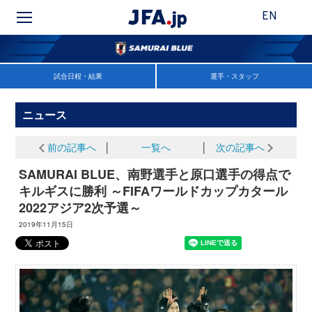
EN
試合日程・結果
選手・スタッフ
ニュース
前の記事へ
│
一覧へ
│
次の記事へ
SAMURAI BLUE、南野選手と原口選手の得点で
キルギスに勝利 ～FIFAワールドカップカタール
2022アジア2次予選～
2019年11月15日