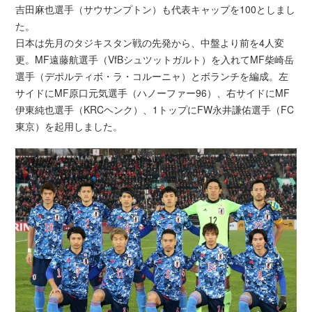
吉田麻也選手（サウサンプトン）も代表キャップを100としまし
た。
日本は先月のタジキスタン戦の先発から、中盤より前を4人変
更。MF遠藤航選手（VfBシュツットガルト）を入れてMF柴崎岳
選手（デポルティボ・ラ・コルーニャ）とボランチを編成。左
サイドにMF原口元気選手（ハノーファー96）、右サイドにMF
伊東純也選手（KRCヘンク）、1トップにFW永井謙佑選手（FC
東京）を起用しました。