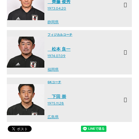
齊藤 俊秀
1973.04.20
静岡県
フィジカルコーチ
松本 良一
1974.07.09
福岡県
GKコーチ
下田 崇
1975.11.28
広島県