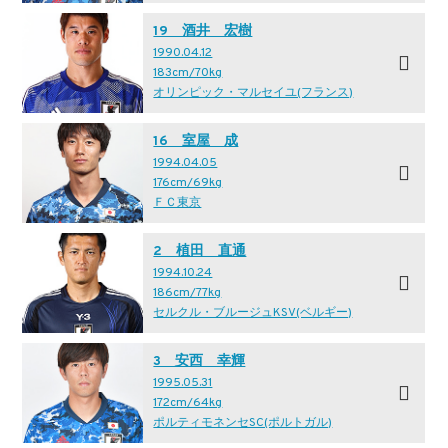
19 酒井 宏樹
1990.04.12
183cm/70kg
オリンピック・マルセイユ(フランス)
16 室屋 成
1994.04.05
176cm/69kg
ＦＣ東京
2 植田 直通
1994.10.24
186cm/77kg
セルクル・ブルージュKSV(ベルギー)
3 安西 幸輝
1995.05.31
172cm/64kg
ポルティモネンセSC(ポルトガル)