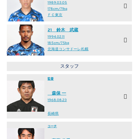
1989.03.05
178cm/71kg
ＦＣ東京
21 鈴木 武蔵
1994.02.11
185cm/75kg
北海道コンサドーレ札幌
スタッフ
監督
森保 一
1968.08.23
長崎県
コーチ