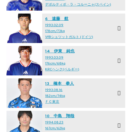
デポルティボ・ラ・コルーニャ(スペイン)
6 遠藤 航
1993.02.09
178cm/73kg
VfBシュツットガルト (ドイツ)
14 伊東 純也
1993.03.09
176cm/68kg
KRCヘンク(ベルギー)
13 橋本 拳人
1993.08.16
182cm/74kg
ＦＣ東京
10 中島 翔哉
1994.08.23
167cm/62kg