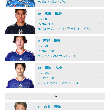
FCポルト(ポルトガル)
15 浅野 拓磨
1994.11.10
173cm/71kg
FKパルチザン・ベオグラード(セルビア)
9 南野 拓実
1995.01.16
174cm/68kg
ザルツブルク(オーストリア)
18 鎌田 大地
1996.08.05
180cm/72kg
アイントラハト・フランクフルト(ドイツ)
FW
11 永井 謙佑