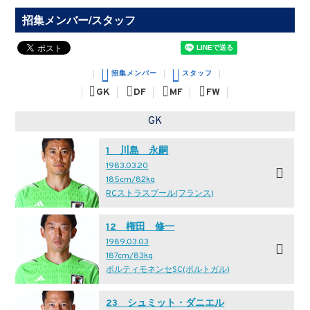
招集メンバー/スタッフ
招集メンバー
スタッフ
GK
DF
MF
FW
GK
1 川島 永嗣
1983.03.20
185cm/82kg
RCストラスブール(フランス)
12 権田 修一
1989.03.03
187cm/83kg
ポルティモネンセSC(ポルトガル)
23 シュミット・ダニエル