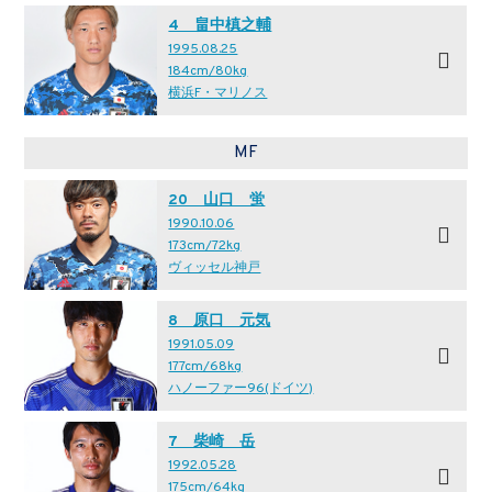
4 畠中槙之輔
1995.08.25
184cm/80kg
横浜F・マリノス
MF
20 山口 蛍
1990.10.06
173cm/72kg
ヴィッセル神戸
8 原口 元気
1991.05.09
177cm/68kg
ハノーファー96(ドイツ)
7 柴崎 岳
1992.05.28
175cm/64kg