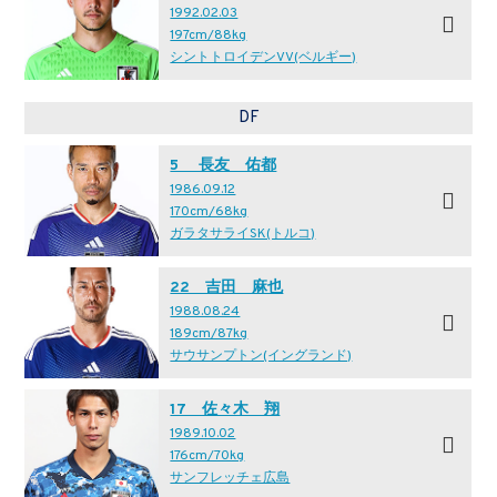
1992.02.03
197cm/88kg
シントトロイデンVV(ベルギー)
DF
5 長友 佑都
1986.09.12
170cm/68kg
ガラタサライSK(トルコ)
22 吉田 麻也
1988.08.24
189cm/87kg
サウサンプトン(イングランド)
17 佐々木 翔
1989.10.02
176cm/70kg
サンフレッチェ広島