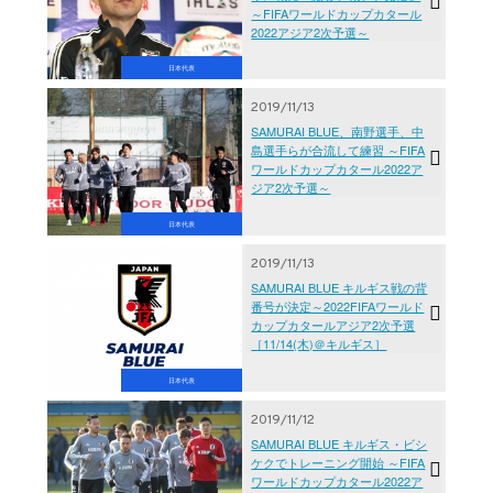
～FIFAワールドカップカタール
2022アジア2次予選～
日本代表
2019/11/13
SAMURAI BLUE、南野選手、中
島選手らが合流して練習 ～FIFA
ワールドカップカタール2022ア
ジア2次予選～
日本代表
2019/11/13
SAMURAI BLUE キルギス戦の背
番号が決定～2022FIFAワールド
カップカタールアジア2次予選
［11/14(木)＠キルギス］
日本代表
2019/11/12
SAMURAI BLUE キルギス・ビシ
ケクでトレーニング開始 ～FIFA
ワールドカップカタール2022ア