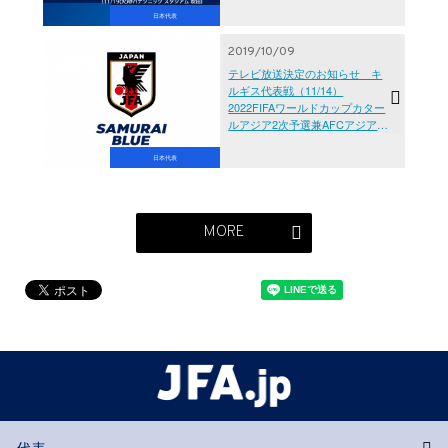
キルギス］、キリンチャレンジ
日本代表
カップ2019［11/19(火)＠吹田］
2019/10/09
テレビ放送決定のお知らせ キ
ルギス代表戦（11/14）
2022FIFAワールドカップカター
ルアジア2次予選兼AFCアジアカ
ップ中国2023予選 キルギス代表
対 SAMURAI BLUE（日本代表）
日本代表
MORE
代表