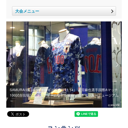
大会メニュー
SAMURAI BLUE vs キルギス代表（11/14） 吉田麻也選手国際Aマッチ
附のお
100試合出場記念ユニフォームなどを展示～日本サッカーミュージアム
S
～
コンテンツ