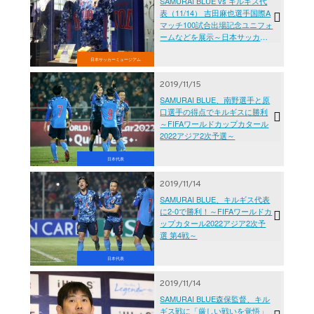
SAMURAI BLUE vs キルギス代
表（11/14） 吉田麻也選手国際A
マッチ100試合出場記念ユニフォ
ームなどを展示～日本サッカー
ミュージアム～
日本サッカーミュージアム
2019/11/15
SAMURAI BLUE、南野選手と原
口選手の得点でキルギスに勝利
～FIFAワールドカップカタール
2022アジア2次予選～
日本代表
2019/11/14
SAMURAI BLUE、キルギス代表
に2-0で勝利！～FIFAワールドカ
ップカタール2022アジア2次予
選 第4戦～
日本代表
2019/11/14
SAMURAI BLUE森保監督、キル
ギス戦に「厳しい戦いを覚悟」