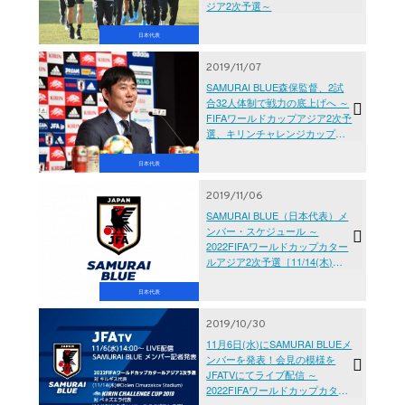
ジア2次予選～
日本代表
2019/11/07
SAMURAI BLUE森保監督、2試
合32人体制で戦力の底上げへ ～
FIFAワールドカップアジア2次予
選、キリンチャレンジカップ
2019～
日本代表
2019/11/06
SAMURAI BLUE（日本代表）メ
ンバー・スケジュール ～
2022FIFAワールドカップカター
ルアジア2次予選［11/14(木)＠
キルギス］
日本代表
2019/10/30
11月6日(水)にSAMURAI BLUEメ
ンバーを発表！会見の模様を
JFATVにてライブ配信 ～
2022FIFAワールドカップカター
ルアジア2次予選［11/14(木)＠