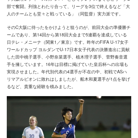
部で奮闘。列強とわたり合って、リーグを3位で終えるなど「大
人のチームとも堂々と戦っている」（同監督）実力派です。
そのC大阪に待ったをかけようと狙うのが、前回大会の準優勝チ
ームであり、第14回から第18回大会まで5連覇を達成している
日テレ・メニーナ（関東1／東京）です。昨年のFIFA U-17女子
ワールドカップ ヨルダンでU-17日本女子代表の決勝進出に貢献
した田中桃子選手、小野奈菜選手、植木理子選手、菅野奏音選
手を擁しています。16年は目標に掲げていた皇后杯への出場も
実現させました。年代別代表の4選手が不在の中、初戦でASハ
リマアルビオンに敗れはしましたが、船木和夏選手が1点を挙げ
るなど、貴重な経験を積みました。