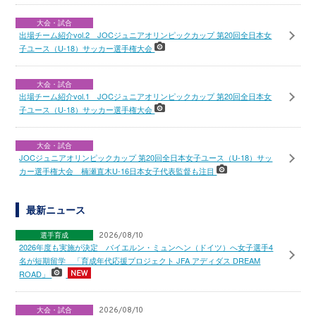
大会・試合
出場チーム紹介vol.2 JOCジュニアオリンピックカップ 第20回全日本女
子ユース（U-18）サッカー選手権大会
大会・試合
出場チーム紹介vol.1 JOCジュニアオリンピックカップ 第20回全日本女
子ユース（U-18）サッカー選手権大会
大会・試合
JOCジュニアオリンピックカップ 第20回全日本女子ユース（U-18）サッ
カー選手権大会 楠瀬直木U-16日本女子代表監督も注目
最新ニュース
選手育成
2026/08/10
2026年度も実施が決定 バイエルン・ミュンヘン（ドイツ）へ女子選手4
名が短期留学 「育成年代応援プロジェクト JFA アディダス DREAM
ROAD」
大会・試合
2026/08/10