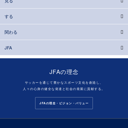
見る
する
関わる
JFA
JFAの理念
サッカーを通じて豊かなスポーツ文化を創造し、
人々の心身の健全な発達と社会の発展に貢献する。
JFAの理念・ビジョン・バリュー