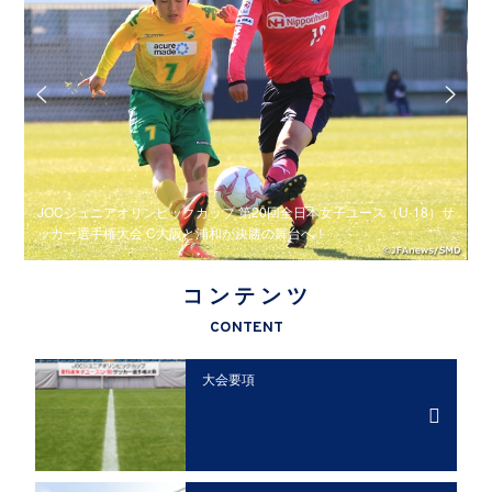
）サ
JOCジュニアオリンピックカップ 第20回全日本女子ユース（U-18）サ
J
ッカー選手権大会 C大阪と浦和が決勝の舞台へ！
コンテンツ
CONTENT
大会要項