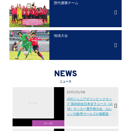
歴代優勝チーム
地域大会
NEWS
ニュース
2017/01/08
JOCジュニアオリンピックカッ
プ 第20回全日本女子ユース（U-
18）サッカー選手権大会 セレ
ッソ大阪堺ガールズが連覇達
成！
大会・試合