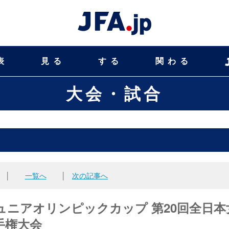
表
見る
する
関わる
大会・試合
│
一覧へ
│
次の記事へ
Cジュニアオリンピックカップ 第20回全日本
手権大会