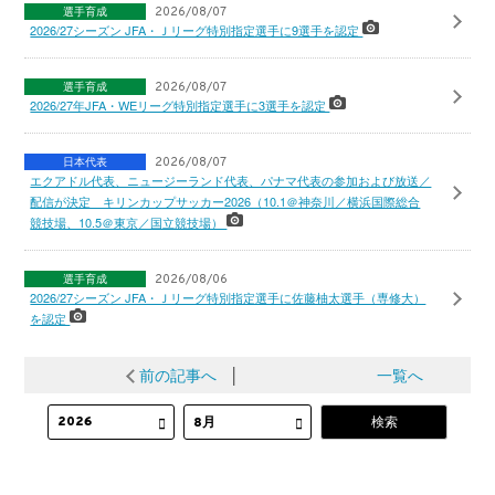
選手育成
2026/08/07
2026/27シーズン JFA・Ｊリーグ特別指定選手に9選手を認定
選手育成
2026/08/07
2026/27年JFA・WEリーグ特別指定選手に3選手を認定
日本代表
2026/08/07
エクアドル代表、ニュージーランド代表、パナマ代表の参加および放送／
配信が決定 キリンカップサッカー2026（10.1＠神奈川／横浜国際総合
競技場、10.5＠東京／国立競技場）
選手育成
2026/08/06
2026/27シーズン JFA・Ｊリーグ特別指定選手に佐藤柚太選手（専修大）
を認定
前の記事へ
│
一覧へ