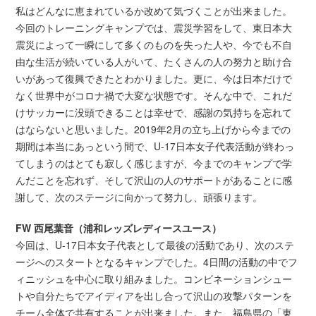
私はどんなに恵まれているか改めて気づくことが出来ました。
今回のトレーニングキャンプでは、震災学習をして、東日本大
震災によって一瞬にして多くのものを失った人や、今でも不自
由な生活が続いている人がいて、たくさんの人の努力と助け合
いがあって復興できたとわかりました。更に、今は日本だけで
なく世界中がコロナ禍で大変な状態です。そんな中で、これだ
けサッカーに没頭できることは幸せで、感謝の気持ちを忘れて
はならないと思いました。2019年2月の立ち上げから今までの
期間は本当にあっという間で、U-17日本女子代表活動が終わっ
てしまうのはとても寂しく感じますが、今までのキャンプで学
んだことを忘れず、そして沢山の人のサポートがあることに感
謝して、次のステージに向かって努力し、頑張ります。
FW 西尾葉音（浦和レッズレディースユース）
今回は、U-17日本女子代表として最後の活動であり、次のステ
ージへのスタートとなるキャンプでした。4日間の活動の中でフ
ィニッシュを中心に取り組みました。コンビネーションシュー
トや自分たちでアイディアを出し合って沢山の攻撃パターンを
チーム全体で共有することが出来ました。また、福島県の「東