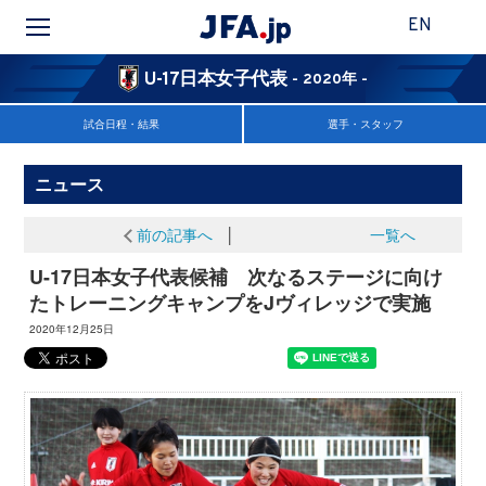
EN
U-17日本女子代表
- 2020年 -
試合日程・結果
選手・スタッフ
ニュース
前の記事へ
│
一覧へ
U-17日本女子代表候補 次なるステージに向け
たトレーニングキャンプをJヴィレッジで実施
2020年12月25日