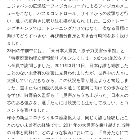
こジャパンの広瀬統一フィジカルコーチによるフィジカルメニ
ューをこなし、パス＆コントロール、サイドからの攻撃など行
い、選手の前向きに取り組む姿が見られました。このトレーニ
ングキャンプでは、トレーニングだけではなく、次なる目標に
向けてどうすべきか、再び自分自身と向き合う時間を多く設け
ました。
23日の午前中には、「東日本大震災・原子力災害伝承館」と
「特定廃棄物埋立情報館リプルンふくしま」の2つの施設をチー
ム全員で訪問しました。2011年3月11日。日本は誰も経験した
ことのない未曾有の災害に見舞われましたが、世界中の人々に
支援していただきながら、この状況を乗り越えようと奮起しま
した。選手たちは施設の見学を通して復興に向けての歩みなど
を学び、狩野倫久監督も「（災害から立ち上がった）日本人の
芯のある強さを、選手たちには競技にも生かして欲しい」とコ
メントを寄せました。
昨今の新型コロナウイルス感染拡大は、同じく誰も経験したこ
とのない未曾有の経験です。2011年の大災害を乗り越えた当時
の日本と同様に、どのような状況においても、「自分たちにで