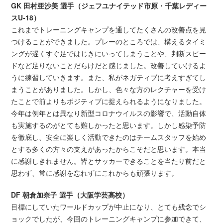
GK 田村亜沙美 選手（ジェフユナイテッド市原・千葉レディー
スU-18）
これまでトレーニングキャンプを通してたくさんの改善点を見
つけることができました。プレーのところでは、構えるタイミ
ングが遅くすぐ足ではじきにいってしまうことや、判断スピー
ドなど足りないことだらけだと感じました。改善していけるよ
うに練習していきます。また、私がネガティブに考えすぎてし
まうことがありました。しかし、色々な方のレクチャーを受け
たことで前よりもポジティブに捉えられるようになりました。
今年は例年とは異なり新型コロナウイルスの影響で、活動自体
も実施するのがとても難しかったと思います。しかし感染予防
を徹底し、安全に楽しく活動できたのはチームスタッフを始め
とする多くの方々の支えがあったからこそだと思います。本当
に感謝しきれません。皆とサッカーできることを当たり前だと
思わず、常に感謝を忘れずにこれからも頑張ります。
DF 朝倉加奈子 選手（大阪学芸高校）
目標にしていたワールドカップが中止になり、とても残念でシ
ョックでしたが、今回のトレーニングキャンプに参加できて、