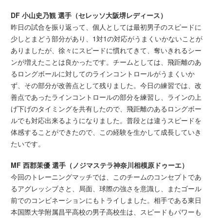
DF 小山史乃観 選手（セレッソ大阪堺レディース）
昨日の試合を振り返って、個人としては最初男子のスピードに
少しとまどう部分があり、1対1の対応がうまくいかないことが
ありましたが、徐々にスピードに慣れてきて、奪いきれるシー
ンが増えたことは良かったです。チームとしては、飛距離のあ
るロングボールに対してのラインコントロールがうまくいか
ず、その部分が改善点として残りました。今日の練習では、改
善点であったラインコントロールの部分を練習し、ラインの上
げ下げのタイミングを共有したので、飛距離のあるロングボー
ルでも対応出来るようになりました。普段とは違うスピードを
体感することができたので、この経験を生かして成長していき
たいです。
MF 西郡茉優 選手（ノジマステラ神奈川相模原ドゥーエ）
今回のトレーニングマッチでは、このチームのコンセプトであ
るアグレッシブさと、局面、球際の強さを意識し、またゴール
前でのコンビネーションにもトライしました。相手である東日
本国際大学附属昌平高校の男子高校生は、スピードもパワーも