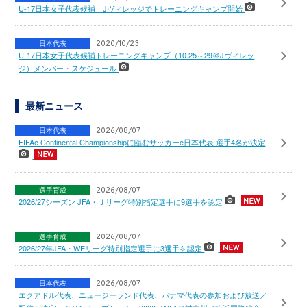
U-17日本女子代表候補 Jヴィレッジでトレーニングキャンプ開始
日本代表
2020/10/23
U-17日本女子代表候補トレーニングキャンプ（10.25～29＠Jヴィレッ
ジ）メンバー・スケジュール
最新ニュース
日本代表
2026/08/07
FIFAe Continental Championshipに臨むサッカーe日本代表 選手4名が決定
選手育成
2026/08/07
2026/27シーズン JFA・Ｊリーグ特別指定選手に9選手を認定
選手育成
2026/08/07
2026/27年JFA・WEリーグ特別指定選手に3選手を認定
日本代表
2026/08/07
エクアドル代表、ニュージーランド代表、パナマ代表の参加および放送／