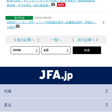
配信が決定 キリンカップサッカー2026（10.1＠神奈川／横浜国際総合
競技場、10.5＠東京／国立競技場）
選手育成
2026/08/06
2026/27シーズン JFA・Ｊリーグ特別指定選手に佐藤柚太選手（専修大）
を認定
前の記事へ
│
一覧へ
│
次の記事へ
代表
見る