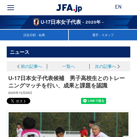
EN
U-17日本女子代表
- 2020年 -
試合日程・結果
選手・スタッフ
ニュース
前の記事へ
│
一覧へ
│
次の記事へ
U-17日本女子代表候補 男子高校生とのトレー
ニングマッチを行い、成果と課題を認識
2020年10月29日