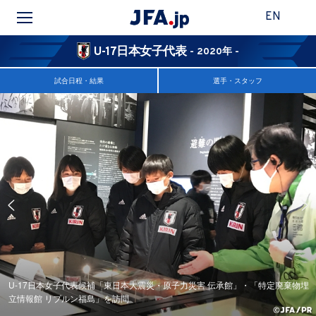
EN
U-17日本女子代表
- 2020年 -
試合日程・結果
選手・スタッフ
U-17日本女子代表候補「東日本大震災・原子力災害 伝承館」・「特定廃棄物埋
立情報館 リプルン福島」を訪問