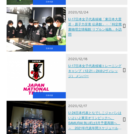
日本代表
2020/12/24
U-17日本女子代表候補「東日本大震
災・原子力災害 伝承館」・「特定廃
棄物埋立情報館 リプルン福島」を訪
問
日本代表
2020/12/18
U-17日本女子代表候補トレーニング
キャンプ（12.21～24＠Jヴィレッ
ジ） メンバー
日本代表
2020/12/17
U-24日本代表となでしこジャパンは
いよいよ東京オリンピックへ、
SAMURAI BLUEは3月予選再開へ
～ 2021年代表年間スケジュール発
表