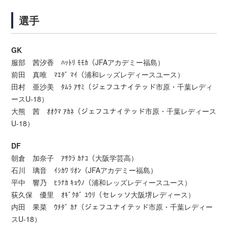
選手
GK
服部 茜汐香 ﾊｯﾄﾘ ﾓﾓｶ（JFAアカデミー福島）
前田 真唯 ﾏｴﾀﾞ ﾏｲ（浦和レッズレディースユース）
田村 亜沙美 ﾀﾑﾗ ｱｻﾐ（ジェフユナイテッド市原・千葉レディ
ースU-18）
大熊 茜 ｵｵｸﾏ ｱｶﾈ（ジェフユナイテッド市原・千葉レディース
U-18）
DF
朝倉 加奈子 ｱｻｸﾗ ｶﾅｺ（大阪学芸高）
石川 璃音 ｲｼｶﾜ ﾘｵﾝ（JFAアカデミー福島）
平中 響乃 ﾋﾗﾅｶ ｷｮｳﾉ（浦和レッズレディースユース）
荻久保 優里 ｵｷﾞｸﾎﾞ ﾕｳﾘ（セレッソ大阪堺レディース）
内田 果菜 ｳﾁﾀﾞ ｶﾅ（ジェフユナイテッド市原・千葉レディー
スU-18）