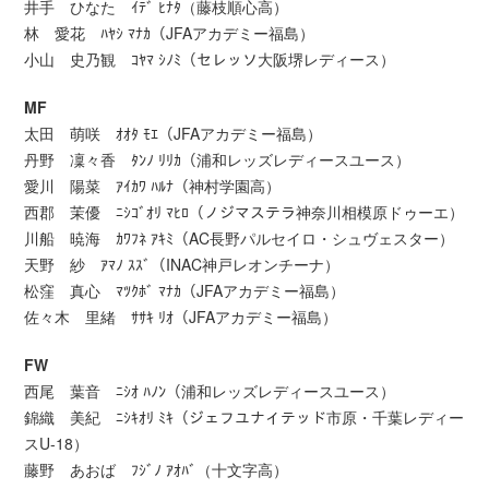
井手 ひなた ｲﾃﾞ ﾋﾅﾀ（藤枝順心高）
林 愛花 ﾊﾔｼ ﾏﾅｶ（JFAアカデミー福島）
小山 史乃観 ｺﾔﾏ ｼﾉﾐ（セレッソ大阪堺レディース）
MF
太田 萌咲 ｵｵﾀ ﾓｴ（JFAアカデミー福島）
丹野 凜々香 ﾀﾝﾉ ﾘﾘｶ（浦和レッズレディースユース）
愛川 陽菜 ｱｲｶﾜ ﾊﾙﾅ（神村学園高）
西郡 茉優 ﾆｼｺﾞｵﾘ ﾏﾋﾛ（ノジマステラ神奈川相模原ドゥーエ）
川船 暁海 ｶﾜﾌﾈ ｱｷﾐ（AC長野パルセイロ・シュヴェスター）
天野 紗 ｱﾏﾉ ｽｽﾞ（INAC神戸レオンチーナ）
松窪 真心 ﾏﾂｸﾎﾞ ﾏﾅｶ（JFAアカデミー福島）
佐々木 里緒 ｻｻｷ ﾘｵ（JFAアカデミー福島）
FW
西尾 葉音 ﾆｼｵ ﾊﾉﾝ（浦和レッズレディースユース）
錦織 美紀 ﾆｼｷｵﾘ ﾐｷ（ジェフユナイテッド市原・千葉レディー
スU-18）
藤野 あおば ﾌｼﾞﾉ ｱｵﾊﾞ（十文字高）