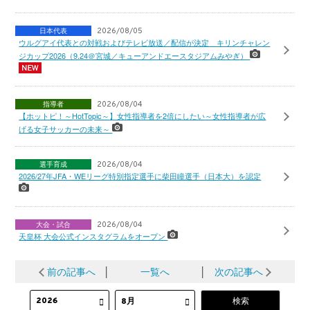
日本代表
2026/08/05
ウルグアイ代表との対戦およびテレビ放送／配信が決定 キリンチャレン
ジカップ2026（9.24＠宮城／キューアンドエースタジアムみやぎ）
指導者
2026/08/04
【ホットピ！～HotTopic～】女性指導者を2倍にしたい～女性指導者が広
げる女子サッカーの未来～
選手育成
2026/08/04
2026/27年JFA・WEリーグ特別指定選手に柴田瞳選手（日本大）を認定
大会・試合
2026/08/04
天皇杯 大会公式インスタグラムをオープン
前の記事へ
│
一覧へ
│
次の記事へ