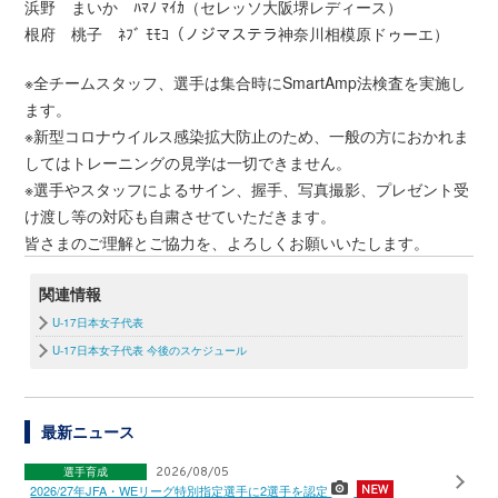
浜野 まいか ﾊﾏﾉ ﾏｲｶ（セレッソ大阪堺レディース）
根府 桃子 ﾈﾌﾞ ﾓﾓｺ（ノジマステラ神奈川相模原ドゥーエ）
※全チームスタッフ、選手は集合時にSmartAmp法検査を実施し
ます。
※新型コロナウイルス感染拡大防止のため、一般の方におかれま
してはトレーニングの見学は一切できません。
※選手やスタッフによるサイン、握手、写真撮影、プレゼント受
け渡し等の対応も自粛させていただきます。
皆さまのご理解とご協力を、よろしくお願いいたします。
関連情報
U-17日本女子代表
U-17日本女子代表 今後のスケジュール
最新ニュース
選手育成
2026/08/05
2026/27年JFA・WEリーグ特別指定選手に2選手を認定