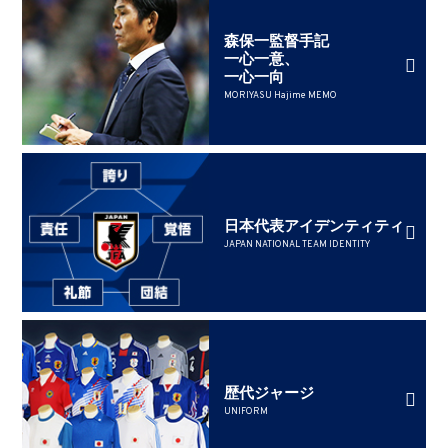
森保一監督手記
一心一意、
一心一向
MORIYASU Hajime MEMO
日本代表アイデンティティ
JAPAN NATIONAL TEAM IDENTITY
歴代ジャージ
UNIFORM