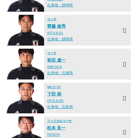
出身地：静岡県
コーチ
齊藤 俊秀
1973.4.20
出身地：静岡県
コーチ
前田 遼一
1981.10.9
出身地：兵庫県
GKコーチ
下田 崇
1975.11.28
出身地：広島県
フィジカルコーチ
松本 良一
1974.7.9