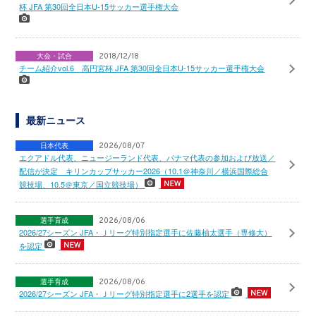
杯 JFA 第30回全日本U-15サッカー選手権大会
大会・試合
2018/12/18
チーム紹介vol.6 高円宮杯 JFA 第30回全日本U-15サッカー選手権大会
最新ニュース
日本代表
2026/08/07
エクアドル代表、ニュージーランド代表、パナマ代表の参加および放送／
配信が決定 キリンカップサッカー2026（10.1＠神奈川／横浜国際総合
競技場、10.5＠東京／国立競技場）
選手育成
2026/08/06
2026/27シーズン JFA・Ｊリーグ特別指定選手に佐藤柚太選手（専修大）
を認定
選手育成
2026/08/06
2026/27シーズン JFA・Ｊリーグ特別指定選手に2選手を認定