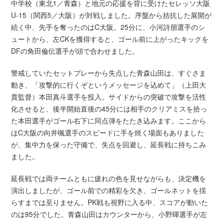
中学校（東北1／青森）と地元の応援を背に受けたセレッソ大阪
U-15（関西5／大阪）が対戦しました。序盤から拮抗した展開が
続く中、先手を奪ったのはC大阪。25分に、小河詩朋選手のシ
ュートから、左CKを獲得すると、ゴール前に上がったキックを
DFの角田倫伝選手が頭で合わせました。
警戒していたセットプレーから失点した青森山田は、すぐさま
動き、「攻撃的に行くぞというメッセージを込めて」（上田大
貴監督）本田真斗選手を投入。サイドからの突破で攻撃を活性
化させると、後半開始直後の45分には相手のクリアミスを拾っ
た本田選手がゴール右下に同点弾をたたき込みます。ここから
はC大阪の向井颯選手のスピードに手を焼く場面もありました
が、集中力を保った守備で、失点を回避し、延長戦に持ちこみ
ました。
延長戦では両チームともに疲れの色を見せながらも、決定機を
演出しましたが、ゴール前での精彩を欠き、ゴールネットを揺
らすまでは至りません。PK戦も視野に入る中、スコアが動いた
のは95分でした。青森山田はカウンターから、小野暉選手が左