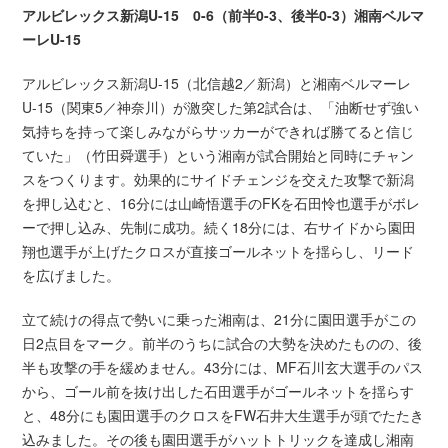
アルビレックス新潟U-15 0-6（前半0-3、後半0-3）湘南ベルマ
ーレU-15
アルビレックス新潟U-15（北信越2／新潟）と湘南ベルマーレ
U-15（関東5／神奈川）が激突した第2試合は、「油断せず強い
気持ちを持って楽しみながらサッカーができれば勝てると信じ
ていた」（竹田舜選手）という湘南が試合開始と同時にチャン
スをつくります。効果的にサイドチェンジを交えた攻撃で新潟
を押し込むと、16分には山崎悟選手のFKを石田怜也選手がボレ
ーで押し込み、先制に成功。続く18分には、右サイドから園田
翔也選手が上げたクロスが直接ゴールネットを揺らし、リード
を広げました。
立て続けの得点で勢いに乗った湘南は、21分に園田選手がこの
日2点目をマーク。前半のうちに試合の大勢を決めたものの、後
半も攻撃の手を緩めません。43分には、MF石川玄大選手のパス
から、ゴール前を抜け出した石田選手がゴールネットを揺らす
と、48分にも園田選手のクロスをFW石井大生選手が頭でたたき
込みました。その後も園田選手がハットトリックを達成し湘南