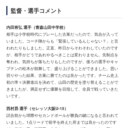
監督・選手コメント
内田将弘 選手（青森山田中学校）
相手は小学校時代にプレーした古巣だったので、気合が入って
いました。コーチ陣からも「緊張しているんじゃない？」と言
われたりもしました。正直、昨日からそわそわしていたのです
が、相手がどうであれやるべきことは変わりません。先制点を
奪われ、気持ちが落ちたりもしたのですが、後ろの選手やキャ
プテンの松木が鼓舞して、盛り上げることができました。思い
切りやった結果、古巣に勝てたのは良かったです。チーム史上
初の準々決勝進出を決めて、山田の歴史を塗り替えることがで
きましたが、満足せずに優勝を目指して、全員で戦っていきた
いです。
西村昴 選手（セレッソ大阪U-15）
試合前から球際やセカンドボールが勝負の鍵になると言われて
いました。1点リードで前半を終えた所までは良かったのです