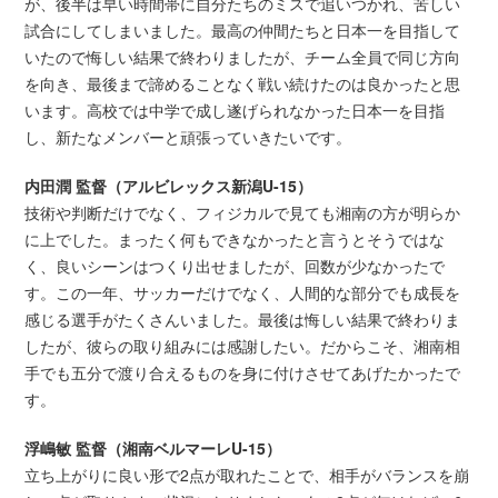
が、後半は早い時間帯に自分たちのミスで追いつかれ、苦しい
試合にしてしまいました。最高の仲間たちと日本一を目指して
いたので悔しい結果で終わりましたが、チーム全員で同じ方向
を向き、最後まで諦めることなく戦い続けたのは良かったと思
います。高校では中学で成し遂げられなかった日本一を目指
し、新たなメンバーと頑張っていきたいです。
内田潤 監督（アルビレックス新潟U-15）
技術や判断だけでなく、フィジカルで見ても湘南の方が明らか
に上でした。まったく何もできなかったと言うとそうではな
く、良いシーンはつくり出せましたが、回数が少なかったで
す。この一年、サッカーだけでなく、人間的な部分でも成長を
感じる選手がたくさんいました。最後は悔しい結果で終わりま
したが、彼らの取り組みには感謝したい。だからこそ、湘南相
手でも五分で渡り合えるものを身に付けさせてあげたかったで
す。
浮嶋敏 監督（湘南ベルマーレU-15）
立ち上がりに良い形で2点が取れたことで、相手がバランスを崩