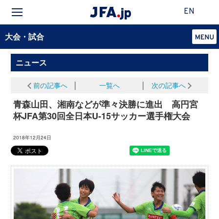
EN
大会・試合
ニュース
前の記事へ
│
一覧へ
│
次の記事へ
青森山田、湘南などが準々決勝に進出 高円宮
杯JFA第30回全日本U-15サッカー選手権大会
2018年12月24日