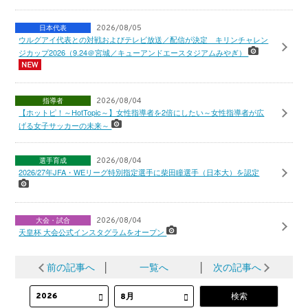
日本代表
2026/08/05
ウルグアイ代表との対戦およびテレビ放送／配信が決定 キリンチャレン
ジカップ2026（9.24＠宮城／キューアンドエースタジアムみやぎ）
指導者
2026/08/04
【ホットピ！～HotTopic～】女性指導者を2倍にしたい～女性指導者が広
げる女子サッカーの未来～
選手育成
2026/08/04
2026/27年JFA・WEリーグ特別指定選手に柴田瞳選手（日本大）を認定
大会・試合
2026/08/04
天皇杯 大会公式インスタグラムをオープン
前の記事へ
│
一覧へ
│
次の記事へ