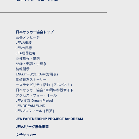
日本サッカー協会トップ
会長メッセージ
JFAの概要
JFAの目標
JFA成長戦略
各種規程・規則
登録・申請・手続き
情報開示
ESGデータ集（GRI対照表）
価値創造ストーリー
サステナビリティ活動（アスパス！）
日本サッカー協会 100周年特設サイト
アクセス・フォー・オール
JFA×文京 Dream Project
JFA DREAM FUND
JFAプロフィール［日英］
JFA PARTNERSHIP PROJECT for DREAM
JFA/Jリーグ協働事業
女子サッカー