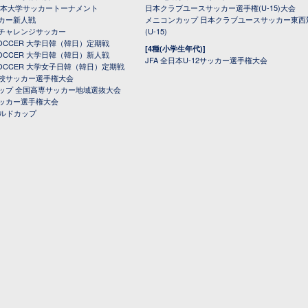
日本大学サッカートーナメント
日本クラブユースサッカー選手権(U-15)大会
カー新人戦
メニコンカップ 日本クラブユースサッカー東西
チャレンジサッカー
(U-15)
 SOCCER 大学日韓（韓日）定期戦
[4種(小学生年代)]
 SOCCER 大学日韓（韓日）新人戦
JFA 全日本U-12サッカー選手権大会
 SOCCER 大学女子日韓（韓日）定期戦
校サッカー選手権大会
ップ 全国高専サッカー地域選抜大会
ッカー選手権大会
ールドカップ