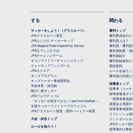
する
関わる
サッカーをしよう！（グラスルーツ）
審判トップ
JFAグラスルーツ宣言
審判委員会のビジ
JFAユニクロ サッカーキッズ
審判員とは？
JFA Magical Field Inspired by Disney
審判員・審判指
JFAなでしこひろば
審判員制度・資
JFAチャレンジゲーム
審判員紹介
キリンファミリーチャレンジカップ
審判登録者向け
ウォーキングフットボール
競技規則
JFAスクエア
ルールを知ろう
キッズプログラム
審判員の目標と
キッズリーダー養成講習会
指導者トップ
学校体育・部活動
指導者（コーチ
障がい者サッカー
指導者養成ダイ
JFAフェスティバル
「指導者養成講
「サッカーが好きだから～I just love football～」
講習会を受講す
全国サッカーファミリープロファイル
指導者養成講習
JFAグラスルーツ推進・賛同パートナー制度
リフレッシュ研
大会・試合トップ
フットボールカ
JFAサッカー指導
ルールを知ろう！
指導者向け教材