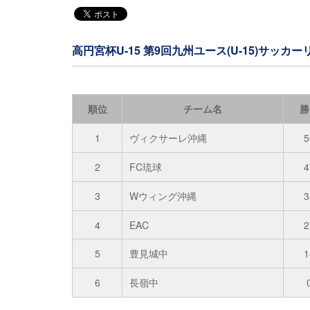
高円宮杯U-15 第9回九州ユース(U-15)サッカ
順位
チーム名
勝
1
ヴィクサーレ沖縄
5
2
FC琉球
4
3
Wウィング沖縄
3
4
EAC
2
5
豊見城中
1
6
長嶺中