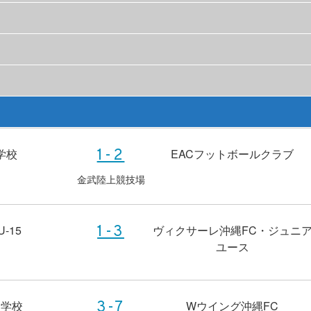
学校
EACフットボールクラブ
1-2
金武陸上競技場
-15
ヴィクサーレ沖縄FC・ジュニ
1-3
ユース
中学校
Wウイング沖縄FC
3-7