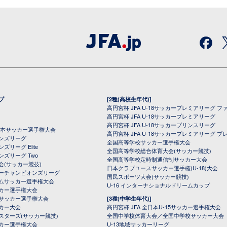
プ
[2種(高校生年代)]
高円宮杯 JFA U-18サッカープレミアリーグ フ
高円宮杯 JFA U-18サッカープレミアリーグ
高円宮杯 JFA U-18サッカープリンスリーグ
全日本サッカー選手権大会
高円宮杯 JFA U-18サッカープレミアリーグ プ
オンズリーグ
全国高等学校サッカー選手権大会
ズリーグ Elite
全国高等学校総合体育大会(サッカー競技)
ンズリーグ Two
全国高等学校定時制通信制サッカー大会
会(サッカー競技)
日本クラブユースサッカー選手権(U-18)大会
ーチャンピオンズリーグ
国民スポーツ大会(サッカー競技)
ムサッカー選手権大会
U-16 インターナショナルドリームカップ
カー選手権大会
サッカー選手権大会
[3種(中学生年代)]
カー大会
高円宮杯 JFA 全日本U-15サッカー選手権大会
スターズ(サッカー競技)
全国中学校体育大会／全国中学校サッカー大会
カー選手権大会
U-13地域サッカーリーグ