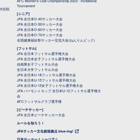
AFC Women's Club Championship 2023 - Invitational
Tournament
対抗戦
[シニア]
JFA 全日本O-40サッカー大会
JFA 全日本O-50サッカー大会
JFA 全日本O-60サッカー大会
JFA 全日本O-70サッカー大会
全国健康福祉祭サッカー交流大会(ねんりんピック)
[フットサル]
JFA 全日本フットサル選手権大会
JFA 全日本女子フットサル選手権大会
自衛隊女子フットサル大会
全日本大学フットサル大会
JFA 全日本U-18フットサル選手権大会
JFA 全日本U-15フットサル選手権大会
JFA 全日本U-15女子フットサル選手権大会
JFA バーモントカップ 全日本U-12フットサル選手権大
会
AFCフットサルクラブ選手権
[ビーチサッカー]
JFA 全日本ビーチサッカー大会
ルールを知ろう！
JFAサッカー文化創造拠点 blue-ing!
日本サッカーミュージアム