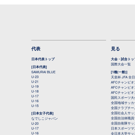
代表
見る
日本代表トップ
大会・試合トッ
国際大会一覧
[日本代表]
SAMURAI BLUE
[1種(一般)]
U-23
天皇杯 JFA 
U-21
AFCチャンピ
U-19
AFCチャンピオン
U-18
AFCチャンピオ
U-17
国民スポーツ大
U-16
全国地域サッカ
U-15
全国クラブチー
全国社会人サッ
[日本女子代表]
全国自治体職員
なでしこジャパン
全国自衛隊サッ
U-20
U-17
日本スポーツマ
U-16
全日本大学サッ