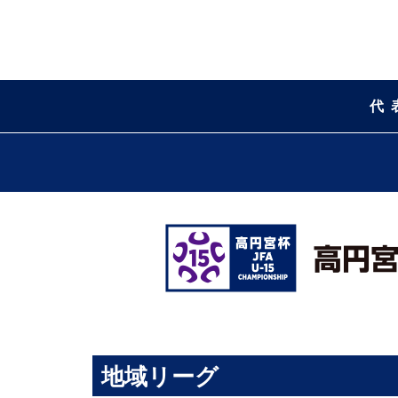
代
地域リーグ