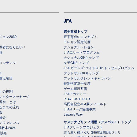
JFA
選手育成トップ
ョン2030
選手育成のコンセプト
トレセン認定制度
導者になりたい！
ナショナルトレセン
格
JFAエリートプログラム
ナショナルGKキャンプ
コンテンツ
女子GKキャンプ
JFA ガールズ･エイトU-12 トレセンプログラム
！
フットサルGKキャンプ
重点項目
フットサルタレントキャラバン
特別指定選手制度
ゲーム環境整備
）の役割
JFAアカデミー
レクターメッセージ
PLAYERS FIRST!
習会」とは
高円宮記念JFA夢フィールド
るまでの流れ
JFA/Jリーグ協働事業
会
Japan's Way
修会
サステナビリティ活動（アスパス！）トップ
ンファレンス
JFAグリーンプロジェクト
教本2024
誰も取り残さない競技観戦環境づくり
 販売