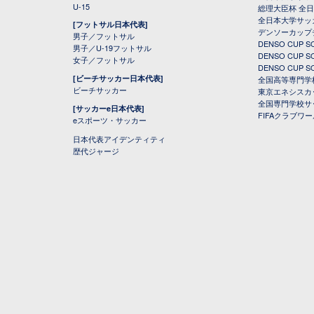
U-15
総理大臣杯 全
全日本大学サッ
[フットサル日本代表]
デンソーカップ
男子／フットサル
DENSO CUP
男子／U-19フットサル
DENSO CUP
女子／フットサル
DENSO CUP
[ビーチサッカー日本代表]
全国高等専門学
ビーチサッカー
東京エネシスカ
全国専門学校サ
[サッカーe日本代表]
FIFAクラブワ
eスポーツ・サッカー
日本代表アイデンティティ
歴代ジャージ