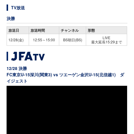
TV放送
決勝
放送日
放送時間
チャンネル
形態
LIVE
12/28(金)
12:55～15:00
BS朝日(BS)
最大延長15:29まで
12/28 決勝
FC東京U-15深川(関東3) vs ツエーゲン金沢U-15(北信越1) ダ
イジェスト