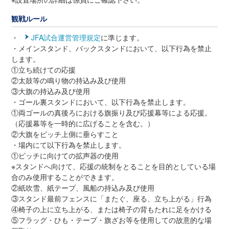
観戦ルール
・
JFA試合運営管理規定
に準じます。
・メインスタンド、バックスタンドにおいて、以下行為を禁止
します。
①立ち続けての応援
②太鼓等の鳴り物の持込み及び使用
③大旗の持込み及び使用
・ゴール裏スタンドにおいて、以下行為を禁止します。
①両ゴールの真後ろにおける旗振り及び応援幕等による応援。
（応援幕等を一時的に広げることを含む。）
②大旗をピッチ上側に垂らすこと
・場内にて以下行為を禁止します。
①ピッチに向けての拡声器の使用
※スタンドへ向けて、応援の統制をとることを目的としている場
合のみ使用することができます。
②紙吹雪、紙テープ、風船の持込み及び使用
③スタンド最前フェンスに「またぐ、座る、立ち上がる」行為
④椅子の上に立ち上がる、または椅子の背もたれに足をかける
⑤フラッグ・ひも・テープ・旗ざお等を使用しての故意的な場