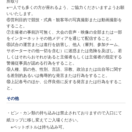
所取り
※一人でも多くの方が座れるよう、ご協力くださいますようお願
いいたします。
⑥営利目的で競技・式典・観客等の写真撮影または動画撮影を
すること。
⑦主催者の事前許可無く、大会の音声・映像の全部または一部
をインターネットその他メディアを通じて配信すること。
⑧試合の運営または進行を妨害し、他人（審判、参加チーム、
サポーターその他一切を含む）に迷惑または危険を及ぼし、若
しくはそれらおそれがあると主催者もしくは主催者の指定する
警備従事員が認める行為をすること。
⑨人種、肌の色、性別、言語、宗教、政治または出自等に関す
る差別的あるいは侮辱的な発言または行為をすること。
⑩上記各号のほか、公序良俗に反する発言または行為をするこ
と。
その他
・ビン・カン類の持ち込みは禁止されておりますので入口にて
紙コップに移し変えてご入場ください。
※ペットボトルは持ち込み可。