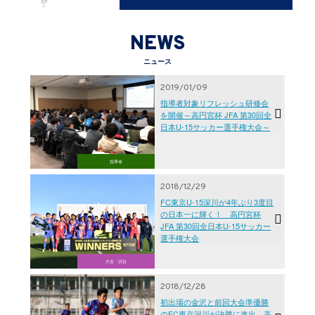
NEWS
ニュース
2019/01/09
指導者対象リフレッシュ研修会
を開催～高円宮杯 JFA 第30回全
日本U-15サッカー選手権大会～
指導者
2018/12/29
FC東京U-15深川が4年ぶり3度目
の日本一に輝く！ 高円宮杯
JFA 第30回全日本U-15サッカー
選手権大会
大会・試合
2018/12/28
初出場の金沢と前回大会準優勝
のFC東京深川が決勝に進出 高