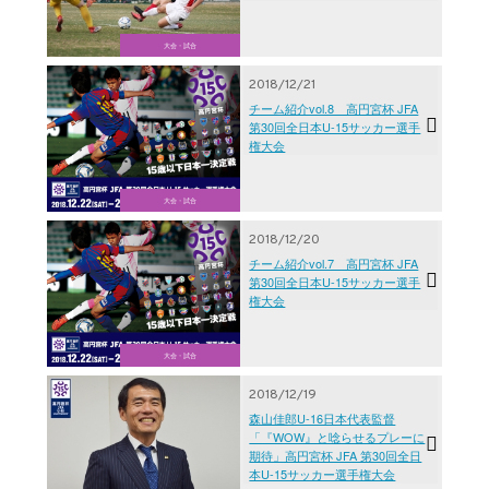
大会・試合
2018/12/21
チーム紹介vol.8 高円宮杯 JFA
第30回全日本U-15サッカー選手
権大会
大会・試合
2018/12/20
チーム紹介vol.7 高円宮杯 JFA
第30回全日本U-15サッカー選手
権大会
大会・試合
2018/12/19
森山佳郎U-16日本代表監督
「『WOW』と唸らせるプレーに
期待」高円宮杯 JFA 第30回全日
本U-15サッカー選手権大会