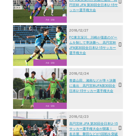
円宮杯 JFA 第30回全日本U-15サ
ッカー選手権大会
大会・試合
2018/12/27
FC東京深川、川崎が僅差のゲー
ムを制して準決勝へ 高円宮杯
JFA第30回全日本U-15サッカー
選手権大会
大会・試合
2018/12/24
青森山田、湘南などが準々決勝
に進出 高円宮杯JFA第30回全
日本U-15サッカー選手権大会
大会・試合
2018/12/23
高円宮杯 JFA 第30回全日本U-15
サッカー選手権大会が開幕！
名古屋、磐田などが1回戦を突破