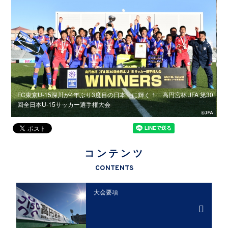
-15
FC東京U-15深川が4年ぶり3度目の日本一に輝く！ 高円宮杯 JFA 第30
回全日本U-15サッカー選手権大会
J
コンテンツ
CONTENTS
大会要項