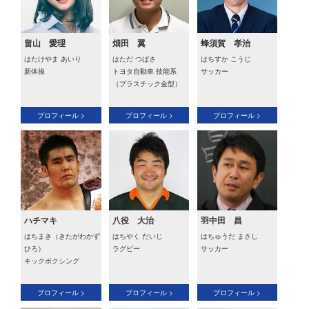
畠山 愛理
畑田 翼
蜂須賀 孝治
はたけやま あいり
はただ つばさ
はちすか こうじ
新体操
トヨタ自動車 技能系
サッカー
（プラスチック金型）
プロフィール >
プロフィール >
プロフィール >
ハチマキ
八役 大治
羽中田 昌
はちまき（きたがわかず
はちやく だいじ
はちゅうだ まさし
ひろ）
ラグビー
サッカー
キックボクシング
プロフィール >
プロフィール >
プロフィール >