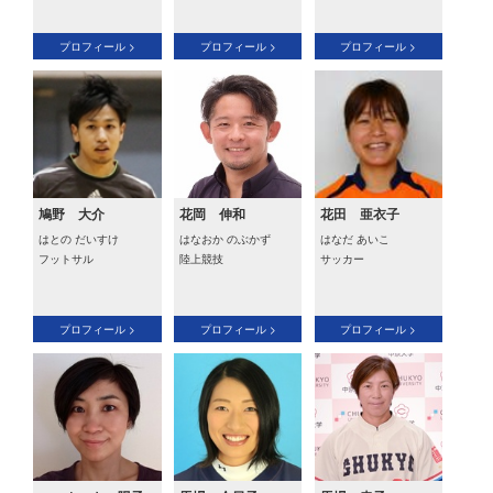
プロフィール >
プロフィール >
プロフィール >
鳩野 大介
花岡 伸和
花田 亜衣子
はとの だいすけ
はなおか のぶかず
はなだ あいこ
フットサル
陸上競技
サッカー
プロフィール >
プロフィール >
プロフィール >