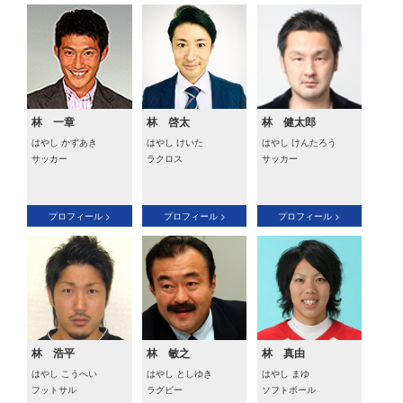
林 一章
林 啓太
林 健太郎
はやし かずあき
はやし けいた
はやし けんたろう
サッカー
ラクロス
サッカー
プロフィール >
プロフィール >
プロフィール >
林 浩平
林 敏之
林 真由
はやし こうへい
はやし としゆき
はやし まゆ
フットサル
ラグビー
ソフトボール