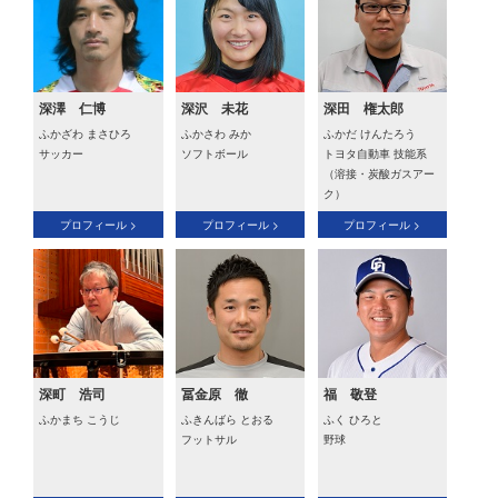
深澤 仁博
深沢 未花
深田 権太郎
ふかざわ まさひろ
ふかさわ みか
ふかだ けんたろう
サッカー
ソフトボール
トヨタ自動車 技能系
（溶接・炭酸ガスアー
ク）
プロフィール >
プロフィール >
プロフィール >
深町 浩司
冨金原 徹
福 敬登
ふかまち こうじ
ふきんばら とおる
ふく ひろと
フットサル
野球