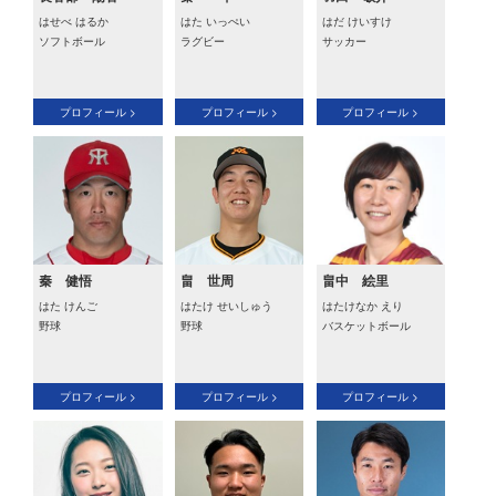
はせべ はるか
はた いっぺい
はだ けいすけ
ソフトボール
ラグビー
サッカー
プロフィール >
プロフィール >
プロフィール >
秦 健悟
畠 世周
畠中 絵里
はた けんご
はたけ せいしゅう
はたけなか えり
野球
野球
バスケットボール
プロフィール >
プロフィール >
プロフィール >