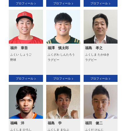
プロフィール >
プロフィール >
プロフィール >
福井 章吾
福澤 慎太郎
福島 孝之
ふくい しょうご
ふくざわ しんたろう
ふくしま たかゆき
野球
ラグビー
ラグビー
プロフィール >
プロフィール >
プロフィール >
福嶋 洋
福島 学
福田 健二
ふくしま ひろし
ふくしま まなぶ
ふくだ けんじ