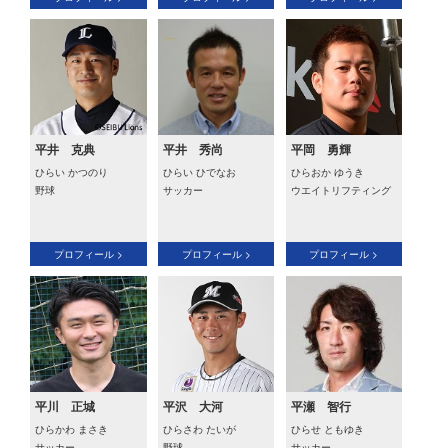
平井 克典
平井 秀尚
平岡 勇輝
ひらい かつのり
ひらい ひでなお
ひらおか ゆうき
野球
サッカー
ウエイトリフティング
プロフィール >
プロフィール >
プロフィール >
平川 正城
平沢 大河
平瀬 智行
ひらかわ まさき
ひらさわ たいが
ひらせ ともゆき
サッカー
野球
サッカー