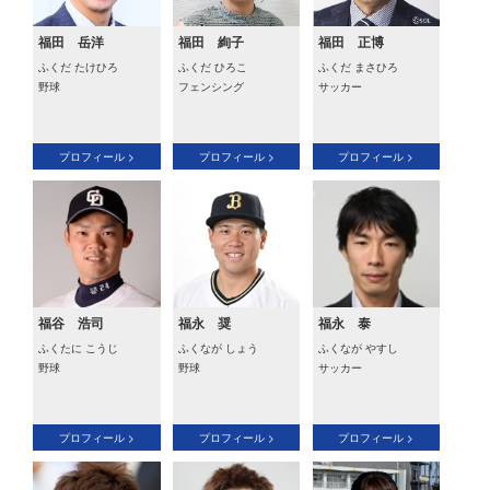
福田 岳洋
福田 絢子
福田 正博
ふくだ たけひろ
ふくだ ひろこ
ふくだ まさひろ
野球
フェンシング
サッカー
プロフィール >
プロフィール >
プロフィール >
福谷 浩司
福永 奨
福永 泰
ふくたに こうじ
ふくなが しょう
ふくなが やすし
野球
野球
サッカー
プロフィール >
プロフィール >
プロフィール >