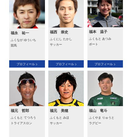
福本 温子
福西 崇史
福永 祐一
ふくもと あつみ
ふくにし たかし
ふくなが ゆういち
ボート
サッカー
競馬
プロフィール >
プロフィール >
プロフィール >
福元 哲郎
福元 美穂
福山 竜斗
ふくもと てつろう
ふくもと みほ
ふくやま りゅうと
トライアスロン
サッカー
ラグビー