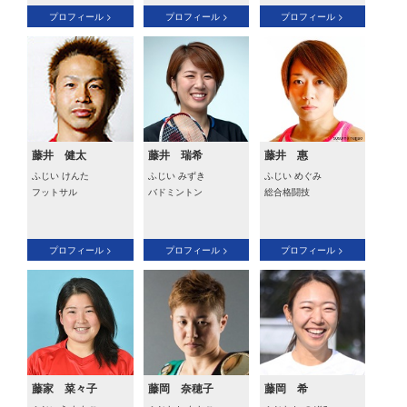
プロフィール >
プロフィール >
プロフィール >
藤井 健太
藤井 瑞希
藤井 惠
ふじい けんた
ふじい みずき
ふじい めぐみ
フットサル
バドミントン
総合格闘技
プロフィール >
プロフィール >
プロフィール >
藤家 菜々子
藤岡 奈穂子
藤岡 希