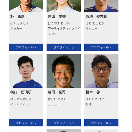
朴 康造
箱山 愛香
羽地 登志晃
ぱく かんじょ
はこやま あいか
はじ としあき
サッカー
アーティスティックスイ
サッカー
ミング
プロフィール >
プロフィール >
プロフィール >
橋口 巴璃研
橋田 聡司
橋本 啓
はしぐち はりと
はしだ さとし
はしもと けい
アルティメット
サッカー
野球
プロフィール >
プロフィール >
プロフィール >