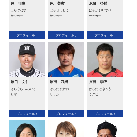
原 信生
原 美彦
原賀 啓輔
はら のぶき
はら よしひこ
はらが けいすけ
サッカー
サッカー
サッカー
プロフィール >
プロフィール >
プロフィール >
原口 文仁
原田 武男
原田 季郎
はらぐち ふみひと
はらだ たけお
はらだ ときろう
野球
サッカー
ラグビー
プロフィール >
プロフィール >
プロフィール >