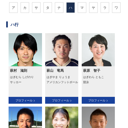
ア
カ
サ
タ
ナ
ハ
マ
ヤ
ラ
ワ
ハ行
萩村 滋則
萩山 竜馬
萩原 智子
はぎむら しげのり
はぎやま りょうま
はぎわら ともこ
サッカー
アメリカンフットボール
競泳
プロフィール >
プロフィール >
プロフィール >