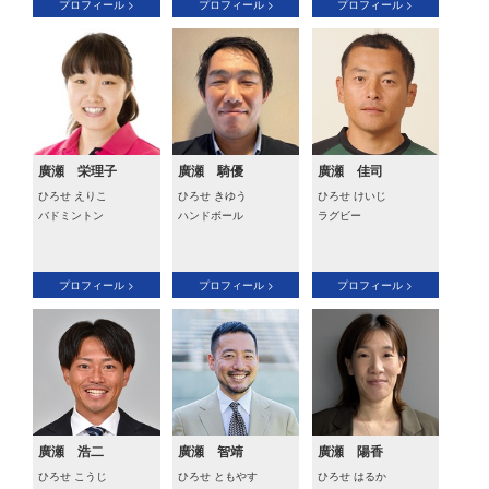
プロフィール >
プロフィール >
プロフィール >
廣瀬 栄理子
廣瀬 騎優
廣瀬 佳司
ひろせ えりこ
ひろせ きゆう
ひろせ けいじ
バドミントン
ハンドボール
ラグビー
プロフィール >
プロフィール >
プロフィール >
廣瀬 浩二
廣瀬 智靖
廣瀬 陽香
ひろせ こうじ
ひろせ ともやす
ひろせ はるか