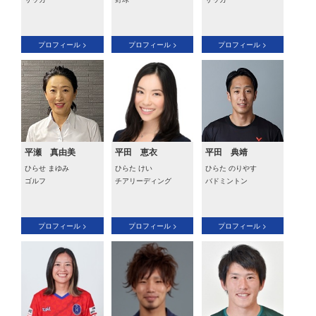
プロフィール >
プロフィール >
プロフィール >
平瀬 真由美
平田 恵衣
平田 典靖
ひらせ まゆみ
ひらた けい
ひらた のりやす
ゴルフ
チアリーディング
バドミントン
プロフィール >
プロフィール >
プロフィール >