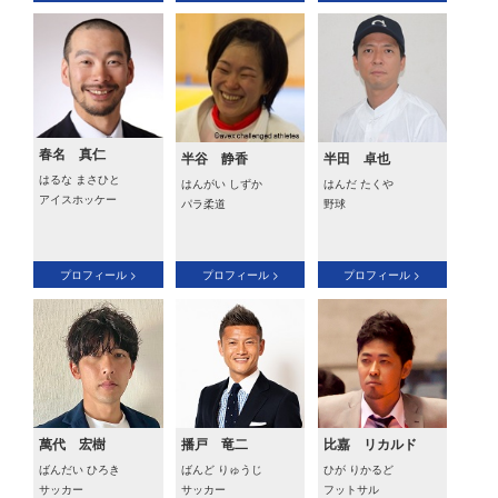
春名 真仁
半谷 静香
半田 卓也
はるな まさひと
はんがい しずか
はんだ たくや
アイスホッケー
パラ柔道
野球
プロフィール >
プロフィール >
プロフィール >
萬代 宏樹
播戸 竜二
比嘉 リカルド
ばんだい ひろき
ばんど りゅうじ
ひが りかるど
サッカー
サッカー
フットサル