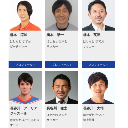
橋本 涼加
橋本 早十
橋本 英郎
はしもと すずか
はしもと はやと
はしもと ひでお
ビーチバレー
サッカー
サッカー
プロフィール >
プロフィール >
プロフィール >
長谷川 アーリア
長谷川 健太
長谷川 大悟
ジャスール
はせがわ けんた
はせがわ だいご
はせがわ あーりあじゃ
サッカー
陸上競技
すーる