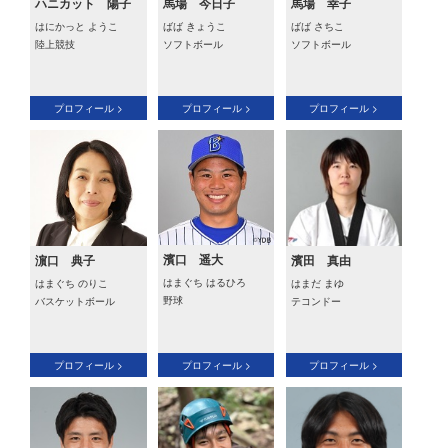
ハニカット 陽子
馬場 今日子
馬場 幸子
はにかっと ようこ
ばば きょうこ
ばば さちこ
陸上競技
ソフトボール
ソフトボール
プロフィール >
プロフィール >
プロフィール >
濱口 遥大
濵口 典子
濱田 真由
はまぐち はるひろ
はまぐち のりこ
はまだ まゆ
野球
バスケットボール
テコンドー
プロフィール >
プロフィール >
プロフィール >