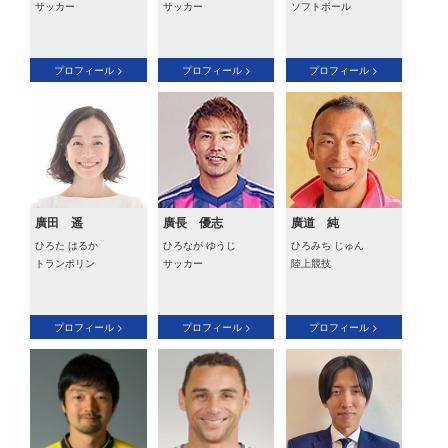
サッカー
サッカー
ソフトボール
プロフィール >
プロフィール >
プロフィール >
廣田 遥
廣長 優志
廣道 純
ひろた はるか
ひろなが ゆうじ
ひろみち じゅん
トランポリン
サッカー
陸上競技
プロフィール >
プロフィール >
プロフィール >