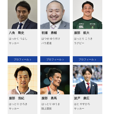
八角 剛史
初瀬 勇輔
服部 航大
はっかく つよし
はつせ ゆうすけ
はっとり こうき
サッカー
パラ柔道
ラグビー
プロフィール >
プロフィール >
プロフィール >
服部 浩紀
服部 勇馬
波戸 康広
はっとり ひろき
はっとり ゆうま
はと やすひろ
サッカー
陸上競技
サッカー