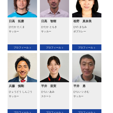
日高 拓磨
日髙 智樹
桧野 真奈美
ひだか たくま
ひだか ともき
ひの まなみ
サッカー
サッカー
ボブスレー
プロフィール >
プロフィール >
プロフィール >
兵藤 慎剛
平井 亜実
平井 勇
ひょうどう しんごう
ひらい あみ
ひらい いさむ
サッカー
スケート
サッカー
プロフィール >
プロフィール >
プロフィール >