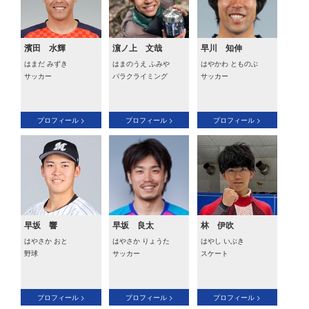
濱田 水輝
濵ノ上 文哉
早川 知伸
はまだ みずき
はまのうえ ふみや
はやかわ とものぶ
サッカー
パラクライミング
サッカー
プロフィール >
プロフィール >
プロフィール >
早坂 響
早坂 良太
林 伊吹
はやさか おと
はやさか りょうた
はやし いぶき
野球
サッカー
スケート
プロフィール >
プロフィール >
プロフィール >