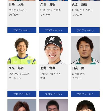
日隈 太陽
久留 貴明
久永 辰徳
ひぐま たいよう
ひさどめ たかあき
ひさなが たつのり
ラグビー
サッカー
サッカー
プロフィール >
プロフィール >
プロフィール >
久光 邦明
肘井 竜蔵
日高 健
ひさみつ くにあき
ひじい りゅうぞう
ひだか けん
フットサル
野球
ラグビー
プロフィール >
プロフィール >
プロフィール >