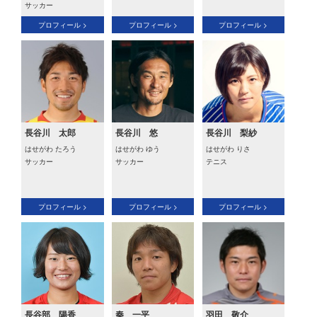
サッカー
プロフィール >
プロフィール >
プロフィール >
長谷川 太郎
長谷川 悠
長谷川 梨紗
はせがわ たろう
はせがわ ゆう
はせがわ りさ
サッカー
サッカー
テニス
プロフィール >
プロフィール >
プロフィール >
長谷部 陽香
秦 一平
羽田 敬介