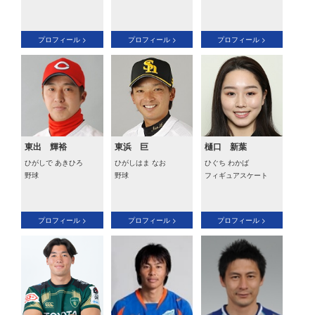
プロフィール >
プロフィール >
プロフィール >
東出 輝裕
東浜 巨
樋口 新葉
ひがしで あきひろ
ひがしはま なお
ひぐち わかば
野球
野球
フィギュアスケート
プロフィール >
プロフィール >
プロフィール >