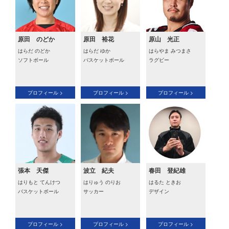
原田 のどか
原田 裕花
原山 光正
はらだ のどか
はらだ ゆか
はらやま みつまさ
ソフトボール
バスケットボール
ラグビー
プロフィール >
プロフィール >
プロフィール >
張本 天傑
波立 紀夫
春田 登紀雄
はりもと てんけつ
はりゅう のりお
はるた ときお
バスケットボール
サッカー
デザイン
プロフィール >
プロフィール >
プロフィール >