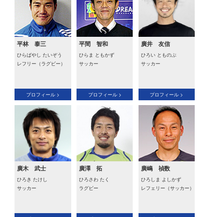
平林 泰三
平間 智和
廣井 友信
ひらばやし たいぞう
ひらま ともかず
ひろい とものぶ
レフリー（ラグビー）
サッカー
サッカー
プロフィール >
プロフィール >
プロフィール >
廣木 武士
廣澤 拓
廣嶋 禎数
ひろき たけし
ひろさわ たく
ひろしま よしかず
サッカー
ラグビー
レフェリー（サッカー）