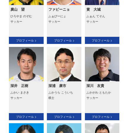
廣山 望
ファビーニョ
黄 大城
ひろやま のぞむ
ふぁびーにょ
ふぁん てそん
サッカー
サッカー
サッカー
プロフィール >
プロフィール >
プロフィール >
深井 正樹
深浦 康市
深川 友貴
ふかい まさき
ふかうら こういち
ふかがわ ともたか
サッカー
棋士
サッカー
プロフィール >
プロフィール >
プロフィール >