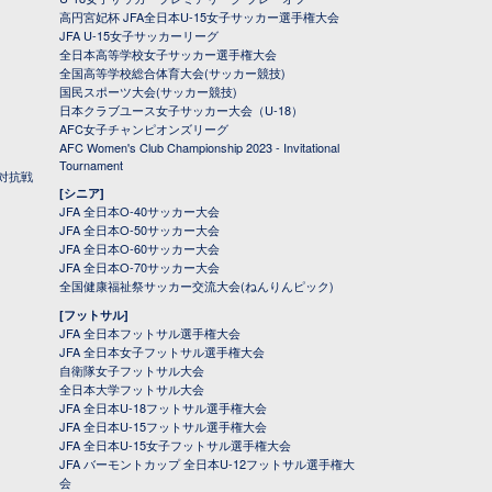
高円宮妃杯 JFA全日本U-15女子サッカー選手権大会
JFA U-15女子サッカーリーグ
全日本高等学校女子サッカー選手権大会
全国高等学校総合体育大会(サッカー競技)
国民スポーツ大会(サッカー競技)
日本クラブユース女子サッカー大会（U-18）
AFC女子チャンピオンズリーグ
AFC Women's Club Championship 2023 - Invitational
Tournament
対抗戦
[シニア]
JFA 全日本O-40サッカー大会
JFA 全日本O-50サッカー大会
JFA 全日本O-60サッカー大会
JFA 全日本O-70サッカー大会
全国健康福祉祭サッカー交流大会(ねんりんピック)
[フットサル]
JFA 全日本フットサル選手権大会
JFA 全日本女子フットサル選手権大会
自衛隊女子フットサル大会
全日本大学フットサル大会
JFA 全日本U-18フットサル選手権大会
JFA 全日本U-15フットサル選手権大会
JFA 全日本U-15女子フットサル選手権大会
JFA バーモントカップ 全日本U-12フットサル選手権大
会