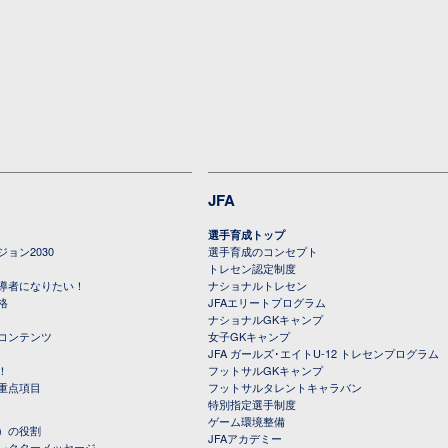
JFA
選手育成トップ
ョン2030
選手育成のコンセプト
トレセン認定制度
導者になりたい！
ナショナルトレセン
格
JFAエリートプログラム
ナショナルGKキャンプ
コンテンツ
女子GKキャンプ
JFA ガールズ･エイトU-12 トレセンプログラム
！
フットサルGKキャンプ
重点項目
フットサルタレントキャラバン
特別指定選手制度
ゲーム環境整備
）の役割
JFAアカデミー
レクターメッセージ