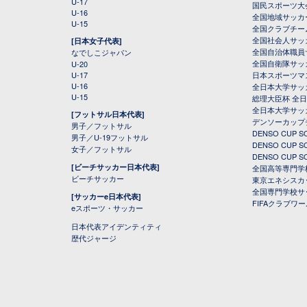
U-17
国民スポーツ大
U-16
全国地域サッカ
U-15
全国クラブチー
全国社会人サッ
[日本女子代表]
全国自治体職員
なでしこジャパン
全国自衛隊サッ
U-20
U-17
日本スポーツマ
U-16
全日本大学サッ
U-15
総理大臣杯 全
全日本大学サッ
[フットサル日本代表]
デンソーカップ
男子／フットサル
DENSO CUP
男子／U-19フットサル
DENSO CUP
女子／フットサル
DENSO CUP
[ビーチサッカー日本代表]
全国高等専門学
ビーチサッカー
東京エネシスカ
全国専門学校サ
[サッカーe日本代表]
FIFAクラブワ
eスポーツ・サッカー
日本代表アイデンティティ
歴代ジャージ