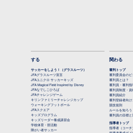
する
関わる
サッカーをしよう！（グラスルーツ）
審判トップ
JFAグラスルーツ宣言
審判委員会のビジ
JFAユニクロ サッカーキッズ
審判員とは？
JFA Magical Field Inspired by Disney
審判員・審判指
JFAなでしこひろば
審判員制度・資
JFAチャレンジゲーム
審判員紹介
キリンファミリーチャレンジカップ
審判登録者向け
ウォーキングフットボール
競技規則
JFAスクエア
ルールを知ろう
キッズプログラム
審判員の目標と
キッズリーダー養成講習会
指導者トップ
学校体育・部活動
指導者（コーチ
障がい者サッカー
指導者養成ダイ