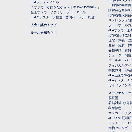
JFAフェスティバル
「指導者養成講
「サッカーが好きだから～I just love football～」
講習会を受講す
全国サッカーファミリープロファイル
指導者養成講習
JFAグラスルーツ推進・賛同パートナー制度
リフレッシュ研
大会・試合トップ
フットボールカ
JFAサッカー指導
ルールを知ろう！
指導者向け教材
理念・意義・歴
登録・更新・昇
各種申請・資料
チューター制度
ゴールキーパー
フィジカルフィ
学校体育・部活
JFA公認指導者
JFAインター
ガイドライン等
メディカルトッ
脳振盪
暑熱対策･水分
救命救急
サッカードクタ
JSPO AT更新
アンチ・ドーピ
食物アレルギー