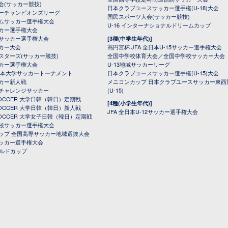
会(サッカー競技)
日本クラブユースサッカー選手権(U-18)大会
ーチャンピオンズリーグ
国民スポーツ大会(サッカー競技)
ムサッカー選手権大会
U-16 インターナショナルドリームカップ
カー選手権大会
サッカー選手権大会
[3種(中学生年代)]
カー大会
高円宮杯 JFA 全日本U-15サッカー選手権大会
スターズ(サッカー競技)
全国中学校体育大会／全国中学校サッカー大会
カー選手権大会
U-13地域サッカーリーグ
日本大学サッカートーナメント
日本クラブユースサッカー選手権(U-15)大会
カー新人戦
メニコンカップ 日本クラブユースサッカー東西
チャレンジサッカー
(U-15)
 SOCCER 大学日韓（韓日）定期戦
[4種(小学生年代)]
 SOCCER 大学日韓（韓日）新人戦
JFA 全日本U-12サッカー選手権大会
 SOCCER 大学女子日韓（韓日）定期戦
校サッカー選手権大会
ップ 全国高専サッカー地域選抜大会
ッカー選手権大会
ールドカップ