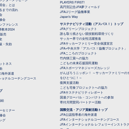
PLAYERS FIRST!
習会」とは
高円宮記念JFA夢フィールド
るまでの流れ
JFA/Jリーグ協働事業
会
Japan's Way
修会
サステナビリティ活動（アスパス！）トップ
ンファレンス
JFAグリーンプロジェクト
教本2024
誰も取り残さない競技観戦環境づくり
 販売
サッカー界での女性活躍推進
史
JFAサッカーファミリー安全保護宣言
級・失効
JFA×中央大学「アスパス！協働プロジェクト」
JFAこころのプロジェクト
竹内悌三賞への協力
こどもの未来応援国民運動
ットネス
JFAスポーツマネジャーズカレッジ
動
がんばろうニッポン！ ～サッカーファミリーの
の海外派遣
をひとつに！～
ナショナルコーチングコース
復興支援活動
こども宅食プロジェクトへの協力
プ
JFAサステナビリティレポート
（PDFファイル）
国連グローバル・コンパクトへの参加
補給
寄付月間賛同パートナー活動
国際交流・アジア貢献活動トップ
ーセミナー
JFA公認指導者の海外派遣
研修会
JFAインターナショナルコーチングコース
ング
JFAインターナショナル レフェリーインストラ