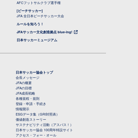
AFCフットサルクラブ選手権
[ビーチサッカー]
JFA 全日本ビーチサッカー大会
ルールを知ろう！
JFAサッカー文化創造拠点 blue-ing!
日本サッカーミュージアム
日本サッカー協会トップ
会長メッセージ
JFAの概要
JFAの目標
JFA成長戦略
各種規程・規則
登録・申請・手続き
情報開示
ESGデータ集（GRI対照表）
価値創造ストーリー
サステナビリティ活動（アスパス！）
日本サッカー協会 100周年特設サイト
アクセス・フォー・オール