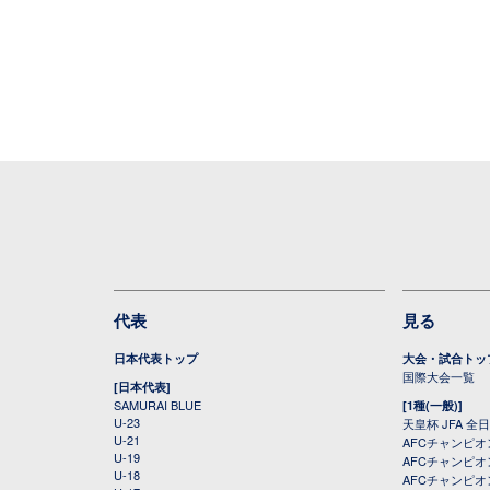
代表
見る
日本代表トップ
大会・試合トッ
国際大会一覧
[日本代表]
SAMURAI BLUE
[1種(一般)]
U-23
天皇杯 JFA 
U-21
AFCチャンピ
U-19
AFCチャンピオン
U-18
AFCチャンピオ