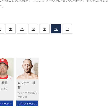
力することの大切さ、フェアプレーや助け合いの精神を、子どもたちと
す。
タ
ナ
ハ
マ
ヤ
ラ
ワ
 雅司
ロッキー 川
村
 まさじ
ろっきー かわむら
プロレス
フィール >
プロフィール >