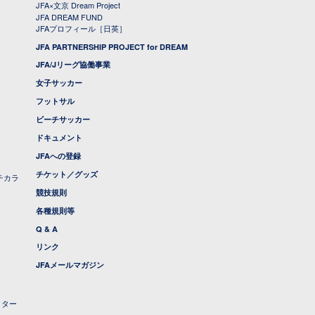
JFA×文京 Dream Project
JFA DREAM FUND
JFAプロフィール［日英］
JFA PARTNERSHIP PROJECT for DREAM
JFA/Jリーグ協働事業
女子サッカー
フットサル
ビーチサッカー
ドキュメント
JFAへの登録
チケット／グッズ
チカラ
競技規則
各種規則等
Q & A
リンク
JFAメールマガジン
クター