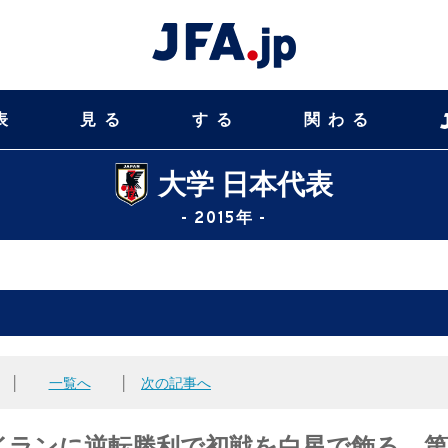
表
見る
する
関わる
大学 日本代表
- 2015年 -
│
一覧へ
│
次の記事へ
ランに逆転勝利で初戦を白星で飾る 第