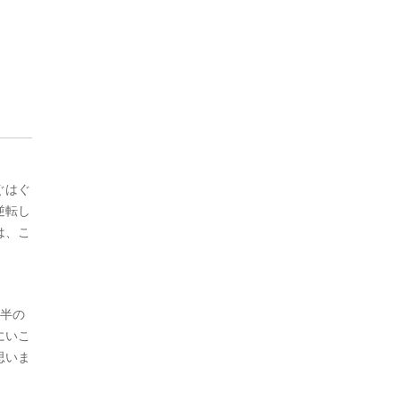
ぐはぐ
逆転し
は、こ
後半の
にいこ
思いま