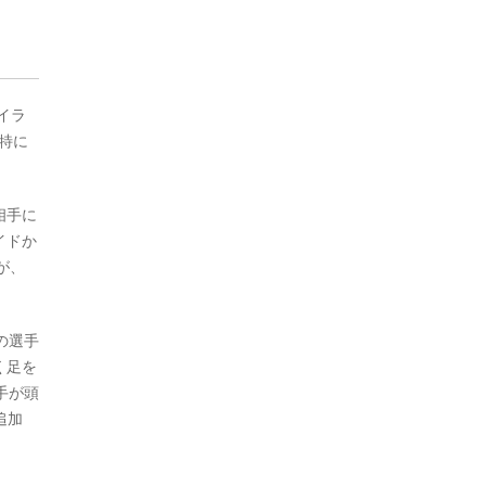
イラ
特に
相手に
イドか
が、
の選手
く足を
手が頭
追加