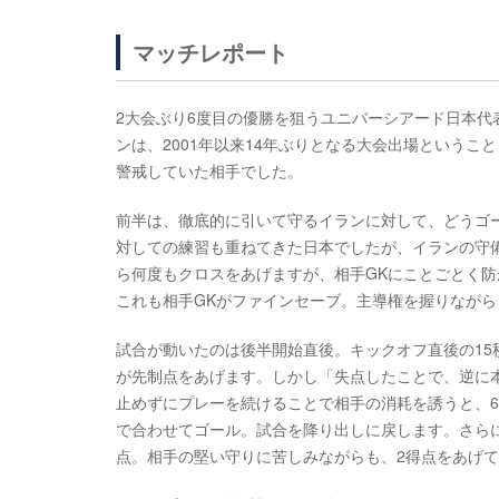
マッチレポート
2大会ぶり6度目の優勝を狙うユニバーシアード日本代
ンは、2001年以来14年ぶりとなる大会出場という
警戒していた相手でした。
前半は、徹底的に引いて守るイランに対して、どうゴ
対しての練習も重ねてきた日本でしたが、イランの守
ら何度もクロスをあげますが、相手GKにことごとく防
これも相手GKがファインセーブ。主導権を握りなが
試合が動いたのは後半開始直後。キックオフ直後の1
が先制点をあげます。しかし「失点したことで、逆に
止めずにプレーを続けることで相手の消耗を誘うと、
で合わせてゴール。試合を降り出しに戻します。さらに
点。相手の堅い守りに苦しみながらも、2得点をあげ