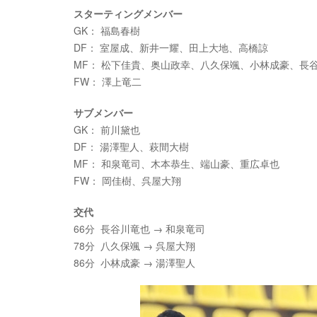
スターティングメンバー
GK： 福島春樹
DF： 室屋成、新井一耀、田上大地、高橋諒
MF： 松下佳貴、奥山政幸、八久保颯、小林成豪、長
FW： 澤上竜二
サブメンバー
GK： 前川黛也
DF： 湯澤聖人、萩間大樹
MF： 和泉竜司、木本恭生、端山豪、重広卓也
FW： 岡佳樹、呉屋大翔
交代
66分 長谷川竜也 → 和泉竜司
78分 八久保颯 → 呉屋大翔
86分 小林成豪 → 湯澤聖人