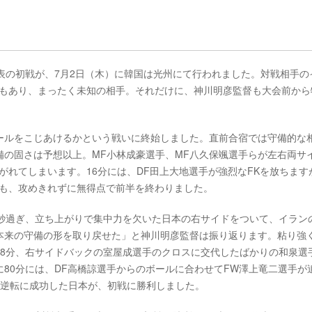
表の初戦が、7月2日（木）に韓国は光州にて行われました。対戦相手の
こともあり、まったく未知の相手。それだけに、神川明彦監督も大会前から
ールをこじあけるかという戦いに終始しました。直前合宿では守備的な
備の固さは予想以上。MF小林成豪選手、MF八久保颯選手らが左右両サ
がれてしまいます。16分には、DF田上大地選手が強烈なFKを放ちます
らも、攻めきれずに無得点で前半を終わりました。
5秒過ぎ、立ち上がりで集中力を欠いた日本の右サイドをついて、イラン
本来の守備の形を取り戻せた」と神川明彦監督は振り返ります。粘り強
68分、右サイドバックの室屋成選手のクロスに交代したばかりの和泉選
80分には、DF高橋諒選手からのボールに合わせてFW澤上竜二選手が
て逆転に成功した日本が、初戦に勝利しました。