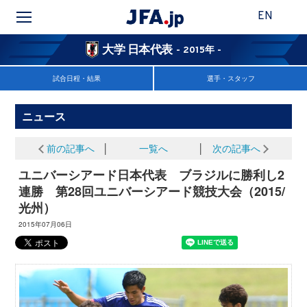
EN
大学 日本代表
- 2015年 -
試合日程・結果
選手・スタッフ
ニュース
前の記事へ
│
一覧へ
│
次の記事へ
ユニバーシアード日本代表 ブラジルに勝利し2
連勝 第28回ユニバーシアード競技大会（2015/
光州）
2015年07月06日