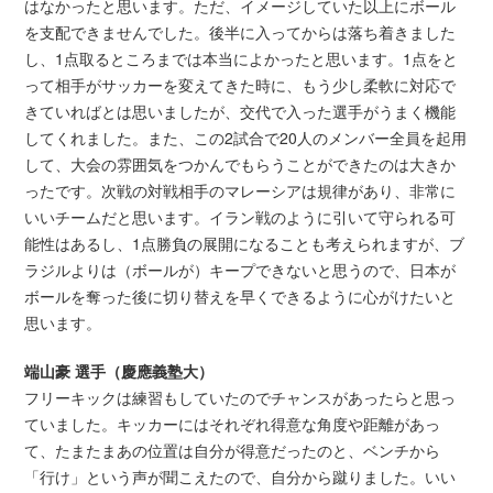
はなかったと思います。ただ、イメージしていた以上にボール
を支配できませんでした。後半に入ってからは落ち着きました
し、1点取るところまでは本当によかったと思います。1点をと
って相手がサッカーを変えてきた時に、もう少し柔軟に対応で
きていればとは思いましたが、交代で入った選手がうまく機能
してくれました。また、この2試合で20人のメンバー全員を起用
して、大会の雰囲気をつかんでもらうことができたのは大きか
ったです。次戦の対戦相手のマレーシアは規律があり、非常に
いいチームだと思います。イラン戦のように引いて守られる可
能性はあるし、1点勝負の展開になることも考えられますが、ブ
ラジルよりは（ボールが）キープできないと思うので、日本が
ボールを奪った後に切り替えを早くできるように心がけたいと
思います。
端山豪 選手（慶應義塾大）
フリーキックは練習もしていたのでチャンスがあったらと思っ
ていました。キッカーにはそれぞれ得意な角度や距離があっ
て、たまたまあの位置は自分が得意だったのと、ベンチから
「行け」という声が聞こえたので、自分から蹴りました。いい