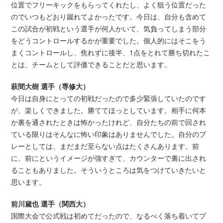
位置でフリーキックをもらってくれたし、よく狙う位置だった
のでいつもどおり蹴れてよかったです。今日は、自分も含めて
この試合が初戦という選手が何人かいて、気負ってしまう部分
をどうコントロールするかが重要でした。個人的にはそこをう
まくコントロールし、焦れずに後半、1点をとれて勝ち切れたこ
とは、チームとして評価できることだと思います。
萩間大樹 選手（専修大）
今日は自身にとっての初戦だったので多少緊張していたのです
が、楽しくできました。勝ててほっとしています。相手に何本
か裏を通されたときは怖かったけれど、自分たちの前で回され
ている限りはそんなに怖い印象はありませんでした。自分のプ
レーとしては、まだまだ至らない点はたくさんあります。前
に、前にというイメージが強すぎて、カウンターで裏に出され
ることもありました。そういうところは気をつけていきたいと
思います。
前川黛也 選手（関西大）
国際大会で公式戦は初めてだったので、なるべく落ち着いてプ