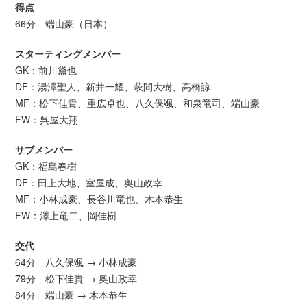
得点
66分 端山豪（日本）
スターティングメンバー
GK：前川黛也
DF：湯澤聖人、新井一耀、萩間大樹、高橋諒
MF：松下佳貴、重広卓也、八久保颯、和泉竜司、端山豪
FW：呉屋大翔
サブメンバー
GK：福島春樹
DF：田上大地、室屋成、奥山政幸
MF：小林成豪、長谷川竜也、木本恭生
FW：澤上竜二、岡佳樹
交代
64分 八久保颯 → 小林成豪
79分 松下佳貴 → 奥山政幸
84分 端山豪 → 木本恭生