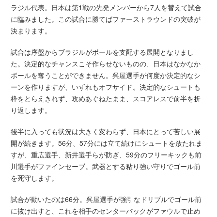
ラジル代表。日本は第1戦の先発メンバーから7人を替えて試合
に臨みました。この試合に勝てばファーストラウンドの突破が
決まります。
試合は序盤からブラジルがボールを支配する展開となりまし
た。決定的なチャンスこそ作らせないものの、日本はなかなか
ボールを奪うことができません。呉屋選手が何度か決定的なシ
ーンを作りますが、いずれもオフサイド。決定的なシュートも
枠をとらえきれず、攻めあぐねたまま、スコアレスで前半を折
り返します。
後半に入っても状況は大きく変わらず、日本にとって苦しい展
開が続きます。56分、57分には立て続けにシュートを放たれま
すが、重広選手、新井選手らが防ぎ、59分のフリーキックも前
川選手がファインセーブ。武器とする粘り強い守りでゴール前
を死守します。
試合が動いたのは66分。呉屋選手が強引なドリブルでゴール前
に抜け出すと、これを相手のセンターバックがファウルで止め