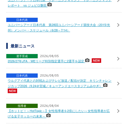
レポート vs ジュビロ磐田
日本代表
ユニバーシアード日本代表 第28回ユニバーシアード競技大会（2015/光
州）メンバー・スケジュール（6/28～7/14）
最新ニュース
選手育成
2026/08/05
2026/27年JFA・WEリーグ特別指定選手に2選手を認定
日本代表
2026/08/05
ウルグアイ代表との対戦およびテレビ放送／配信が決定 キリンチャレン
ジカップ2026（9.24＠宮城／キューアンドエースタジアムみやぎ）
指導者
2026/08/04
【ホットピ！～HotTopic～】女性指導者を2倍にしたい～女性指導者が広
げる女子サッカーの未来～