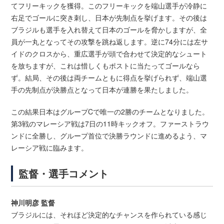
てフリーキックを獲得。このフリーキックを端山選手が冷静に
右足でゴールに突き刺し、日本が先制点を挙げます。その後は
ブラジルも選手を入れ替えて日本のゴールを脅かしますが、全
員が一丸となってその攻撃を跳ね返します。逆に74分には左サ
イドのクロスから、重広選手が頭で合わせて決定的なシュート
を放ちますが、これは惜しくもポストに当たってゴールなら
ず。結局、その後は両チームともに得点を挙げられず、端山選
手の先制点が決勝点となって日本が連勝を果たしました。
この結果日本はグループCで唯一の2勝のチームとなりました。
第3戦のマレーシア戦は7日の11時キックオフ。ファーストラウ
ンドに全勝し、グループ首位で決勝ラウンドに進めるよう、マ
レーシア戦に臨みます。
監督・選手コメント
神川明彦 監督
ブラジルには、それほど決定的なチャンスを作られている感じ