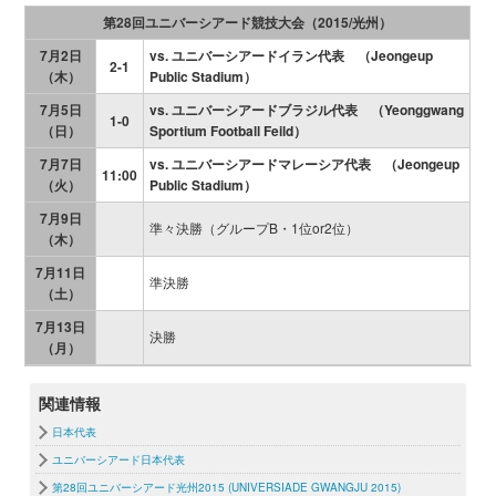
第28回ユニバーシアード競技大会（2015/光州）
7月2日
vs. ユニバーシアードイラン代表 （Jeongeup
2-1
（木）
Public Stadium）
7月5日
vs. ユニバーシアードブラジル代表 （Yeonggwang
1-0
（日）
Sportium Football Feild）
7月7日
vs. ユニバーシアードマレーシア代表 （Jeongeup
11:00
（火）
Public Stadium）
7月9日
準々決勝（グループB・1位or2位）
（木）
7月11日
準決勝
（土）
7月13日
決勝
（月）
関連情報
日本代表
ユニバーシアード日本代表
第28回ユニバーシアード光州2015 (UNIVERSIADE GWANGJU 2015)