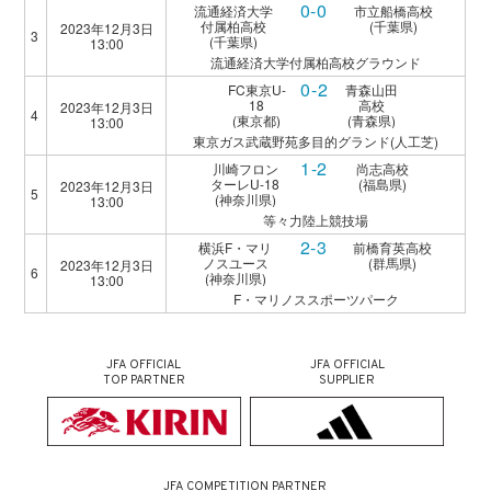
0-0
流通経済大学
市立船橋高校
付属柏高校
(千葉県)
2023年12月3日
3
(千葉県)
13:00
流通経済大学付属柏高校グラウンド
0-2
FC東京U-
青森山田
18
高校
2023年12月3日
4
(東京都)
(青森県)
13:00
東京ガス武蔵野苑多目的グランド(人工芝)
1-2
川崎フロン
尚志高校
ターレU-18
(福島県)
2023年12月3日
5
(神奈川県)
13:00
等々力陸上競技場
2-3
横浜F・マリ
前橋育英高校
ノスユース
(群馬県)
2023年12月3日
6
(神奈川県)
13:00
F・マリノススポーツパーク
JFA OFFICIAL
JFA OFFICIAL
TOP PARTNER
SUPPLIER
JFA COMPETITION PARTNER