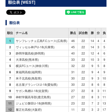
順位表 [WEST]
順位表
順位
チーム名
勝点
試合数
勝
分
負
得
1
サンフレッチェ広島F.Cユース(広島県)
46
22
14
4
4
5
2
ヴィッセル神戸U-18(兵庫県)
45
22
14
3
5
4
3
静岡学園高校(静岡県)
40
22
12
4
6
4
4
大津高校(熊本県)
33
22
10
3
9
4
5
横浜FCユース(神奈川県)
32
22
9
5
8
3
6
東福岡高校(福岡県)
31
22
9
4
9
3
7
米子北高校(鳥取県)
30
22
9
3
10
3
8
名古屋グランパスU-18(愛知県)
30
22
8
6
8
3
9
サガン鳥栖U-18(佐賀県)
27
22
8
3
11
3
10
神村学園高等部(鹿児島県)
27
22
8
3
11
4
11
ジュビロ磐田U-18(静岡県)
23
22
7
2
13
3
12
履正社高校(大阪府)
11
22
3
2
17
2