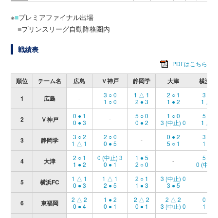
※
■
プレミアファイナル出場
■
プリンスリーグ自動降格圏内
戦績表
PDFはこちら
順位
チーム名
広島
Ｖ神戸
静岡学
大津
横浜F
3 ○ 0
1 △ 1
2 ○ 1
3 ○ 0
1
広島
-
1 ○ 0
2 ● 3
1 ● 2
1 △ 1
0 ● 1
5 ○ 0
1 ○ 0
5 ○ 2
2
Ｖ神戸
-
0 ● 3
0 ● 2
3 (中止) 0
1 △ 1
3 ○ 2
2 ○ 0
0 ● 2
3 ○ 1
3
静岡学
-
1 △ 1
0 ● 5
5 ○ 1
1 ● 2
2 ○ 1
0 (中止) 3
1 ● 5
5 ○ 3
4
大津
-
1 ● 2
0 ● 1
2 ○ 0
0 (中止)
1 △ 1
1 △ 1
2 ○ 1
3 (中止) 0
5
横浜FC
-
0 ● 3
2 ● 5
1 ● 3
3 ● 5
2 △ 2
1 ● 2
2 △ 2
2 △ 2
0 ● 1
6
東福岡
0 ● 4
0 ● 1
0 ● 1
3 (中止) 0
1 ● 3