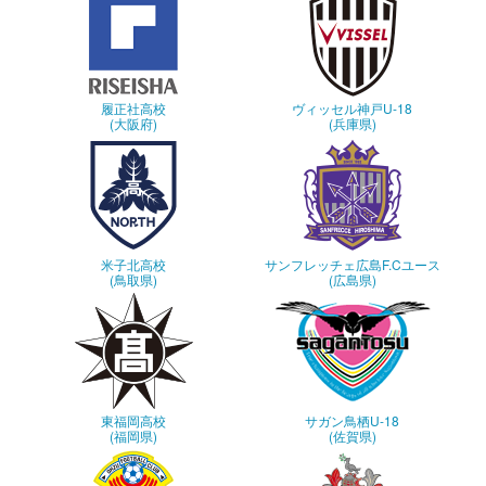
履正社高校
ヴィッセル神戸U-18
(大阪府)
(兵庫県)
米子北高校
サンフレッチェ広島F.Cユース
(鳥取県)
(広島県)
東福岡高校
サガン鳥栖U-18
(福岡県)
(佐賀県)