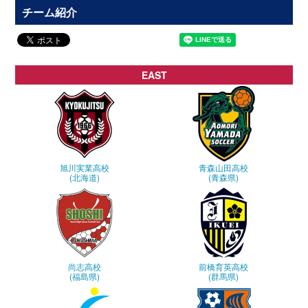
チーム紹介
EAST
旭川実業高校
青森山田高校
(北海道)
(青森県)
尚志高校
前橋育英高校
(福島県)
(群馬県)