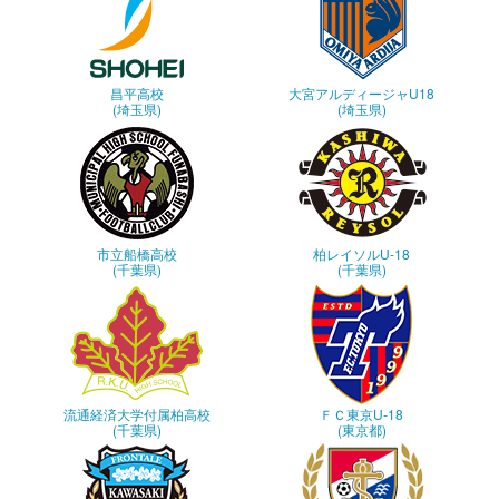
昌平高校
大宮アルディージャU18
(埼玉県)
(埼玉県)
市立船橋高校
柏レイソルU-18
(千葉県)
(千葉県)
流通経済大学付属柏高校
ＦＣ東京U-18
(千葉県)
(東京都)