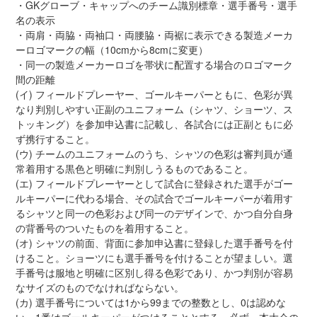
・GKグローブ・キャップへのチーム識別標章・選手番号・選手
名の表示
・両肩・両脇・両袖口・両腰脇・両裾に表示できる製造メーカ
ーロゴマークの幅（10cmから8cmに変更）
・同一の製造メーカーロゴを帯状に配置する場合のロゴマーク
間の距離
(イ) フィールドプレーヤー、ゴールキーパーともに、色彩が異
なり判別しやすい正副のユニフォーム（シャツ、ショーツ、ス
トッキング）を参加申込書に記載し、各試合には正副ともに必
ず携行すること。
(ウ) チームのユニフォームのうち、シャツの色彩は審判員が通
常着用する黒色と明確に判別しうるものであること。
(エ) フィールドプレーヤーとして試合に登録された選手がゴー
ルキーパーに代わる場合、その試合でゴールキーパーが着用す
るシャツと同一の色彩および同一のデザインで、かつ自分自身
の背番号のついたものを着用すること。
(オ) シャツの前面、背面に参加申込書に登録した選手番号を付
けること。ショーツにも選手番号を付けることが望ましい。選
手番号は服地と明確に区別し得る色彩であり、かつ判別が容易
なサイズのものでなければならない。
(カ) 選手番号については1から99までの整数とし、0は認めな
い。1番はゴールキーパーがつけることとする。必ず、本大会の