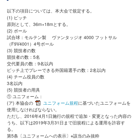
以下の項目については、本大会で規定する。
(1) ピッチ
原則として、36m×18mとする。
(2) ボール
試合球：モルテン製 ヴァンタッジオ 4000 フットサル
（F9V4001）4号ボール
(3) 競技者の数
競技者の数：5名
交代要員の数：9名以内
ピッチ上でプレーできる外国籍選手の数：2名以内
(4) チーム役員の数
3名以内
(5) 競技者の用具
① ユニフォーム：
(ア) 本協会の
ユニフォーム規程
に基づいたユニフォームを
使用しなければならない。
ただし、2016年4月1日施行の規程で追加・変更となった内容の
うち、以下は2019年3月31日まで旧規程による運用を許容す
る。
第5条〔ユニフォームへの表示〕※該当のみ抜粋