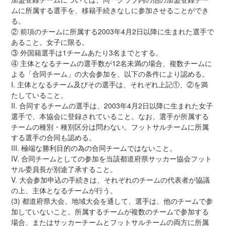
ムに所属する選手を、移籍手続きなしに参加させることができ
る。
② 前項のチームに所属する2003年4月2日以降に生まれた選手で
あること。女子に限る。
③ 外国籍選手は1チームあたり3名までとする。
④ 主体となるチームの選手数が12名未満の場合、複数チームに
よる「合同チーム」の大会参加を、以下の条件により認める。
I. 主体となるチーム及びその選手は、それぞれ上記①、②を満
たしていること。
II. 合同するチームの選手は、2003年4月2日以降に生まれた女子
選手で、本協会に登録されていること。なお、選手が所属する
チームの種別・種別区分は問わない。フットサルチームに所属
する選手の合同も認める。
III. 極端な勝利目的の為の合同チームではないこと。
IV. 合同チームとしての参加を当該都道府県サッカー協会フット
サル委員長が別途了承すること。
V. 大会参加申込の手続きは、それぞれのチームの代表者が協議
の上、主体となるチームが行う。
(3) 都道府県大会、地域大会を通して、選手は、他のチームで参
加していないこと。所属するチームが複数のチームで参加する
場合、またはサッカーチームとフットサルチームの両方に所属