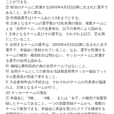
ことができる。
② 前項のチームに所属する2003年4月2日以降に生まれた選手で
あること。女子に限る。
③ 外国籍選手は1チームあたり3名までとする。
④ 主体となるチームの選手数が12名未満の場合、複数チームに
よる「合同チーム」の大会参加を、以下の条件により認める。
I. 主体となるチーム及びその選手は、それぞれ上記①、②を満
たしていること。
II. 合同するチームの選手は、2003年4月2日以降に生まれた女子
選手で、本協会に登録されていること。なお、選手が所属する
チームの種別・種別区分は問わない。サッカーチームに所属す
る選手の合同も認める。
III. 極端な勝利目的の為の合同チームではないこと。
IV. 合同チームとしての参加を当該都道府県サッカー協会フット
サル委員長が別途了承すること。
V. 大会参加申込の手続きは、それぞれのチームの代表者が協議
の上、主体となるチームが行う。
(2) サッカーチームの場合
① 本協会に「3種」、「4種」、または「女子」の種別で加盟登
録したチームであること。一つの加盟登録チームから、複数の
チームで参加できる。本協会に承認を受けたクラブを構成する
加盟登録チームについては、同一クラブ内の他の加盟登録チー