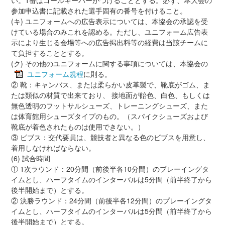
参加申込書に記載された選手固有の番号を付けること。
(キ) ユニフォームへの広告表示については、本協会の承認を受
けている場合のみこれを認める。ただし、ユニフォーム広告表
示により生じる会場等への広告掲出料等の経費は当該チームに
て負担することとする。
(ク) その他のユニフォームに関する事項については、本協会の
ユニフォーム規程
に則る。
② 靴：キャンバス、または柔らかい皮革製で、靴底がゴム、ま
たは類似の材質で出来ており、 接地面が飴色、白色、もしくは
無色透明のフットサルシューズ、トレーニングシューズ、また
は体育館用シューズタイプのもの。（スパイクシューズおよび
靴底が着色されたものは使用できない。）
③ ビブス：交代要員は、競技者と異なる色のビブスを用意し、
着用しなければならない。
(6) 試合時間
① 1次ラウンド：20分間（前後半各10分間）のプレーイングタ
イムとし、ハーフタイムのインターバルは5分間（前半終了から
後半開始まで）とする。
② 決勝ラウンド：24分間（前後半各12分間）のプレーイングタ
イムとし、ハーフタイムのインターバルは5分間（前半終了から
後半開始まで）とする。