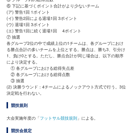
⑥ 下記に基づくポイント合計がより少ないチーム
(ア) 警告1回 1ポイント
(イ) 警告2回による退場1回 3ポイント
(ウ) 退場1回 3ポイント
(エ) 警告1回に続く退場1回 4ポイント
⑦ 抽選
各グループ2位の中で成績上位の1チームは、各グループにおけ
る勝点合計の多いチームを上位とする。勝点は、勝ち3、引分け
1、負け0とする。ただし、勝点合計が同じ場合は、以下の順序
により決定する。
① 各グループにおける総得失点差
② 各グループにおける総得点数
③ 抽選
(2) 決勝ラウンド：4チームによるノックアウト方式で行う。3位
決定戦を行わない。
競技規則
大会実施年度の「
フットサル競技規則
」による。
競技会規定