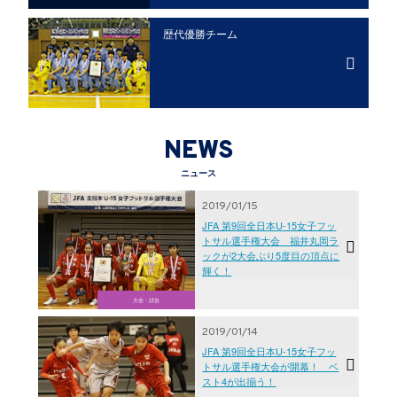
歴代優勝チーム
NEWS
ニュース
2019/01/15
JFA 第9回全日本U-15女子フッ
トサル選手権大会 福井丸岡ラ
ックが2大会ぶり5度目の頂点に
輝く！
大会・試合
2019/01/14
JFA 第9回全日本U-15女子フッ
トサル選手権大会が開幕！ ベ
スト4が出揃う！