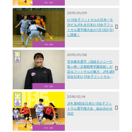
大会・試合
2019/01/09
U-15女子フットサルの日本一を
決するJFA 全日本U-15女子フッ
トサル選手権大会が1月13日(日)
に開幕！
大会・試合
2019/01/08
宮本麻衣選手（流経大メニーナ
龍ヶ崎／京都精華学園高校）が
語るフットサルの魅力 JFA 第9
回全日本U-15女子フットサル選
手権大会
大会・試合
2018/12/14
JFA 第9回全日本U-15女子フッ
トサル選手権大会 組み合わせ
決定
大会・試合