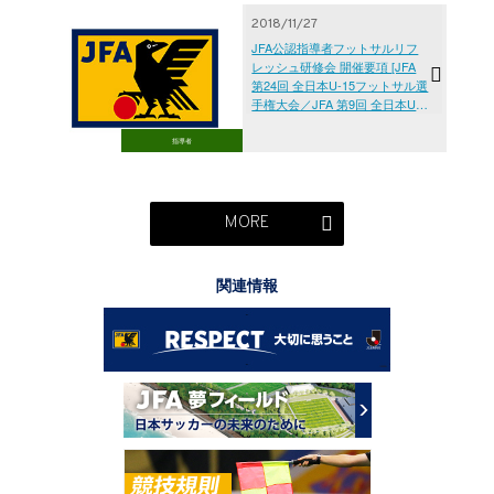
2018/11/27
JFA公認指導者フットサルリフ
レッシュ研修会 開催要項 [JFA
第24回 全日本U-15フットサル選
手権大会／JFA 第9回 全日本U-
15女子フットサル選手権大会]・
指導者養成事業
指導者
MORE
関連情報