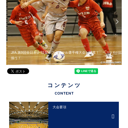
2大
JFA 第9回全日本U-15女子フットサル選手権大会が開幕！ ベスト4が出
揃う！
出
コンテンツ
CONTENT
大会要項