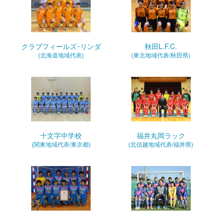
クラブフィールズ･リンダ
秋田L.F.C.
(北海道地域代表)
(東北地域代表/秋田県)
十文字中学校
福井丸岡ラック
(関東地域代表/東京都)
(北信越地域代表/福井県)