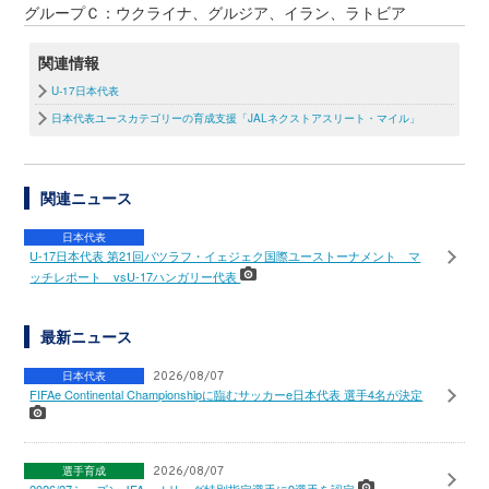
グループＣ：ウクライナ、グルジア、イラン、ラトビア
関連情報
U-17日本代表
日本代表ユースカテゴリーの育成支援「JALネクストアスリート・マイル」
関連ニュース
日本代表
U-17日本代表 第21回バツラフ・イェジェク国際ユーストーナメント マ
ッチレポート vsU-17ハンガリー代表
最新ニュース
日本代表
2026/08/07
FIFAe Continental Championshipに臨むサッカーe日本代表 選手4名が決定
選手育成
2026/08/07
2026/27シーズン JFA・Ｊリーグ特別指定選手に9選手を認定