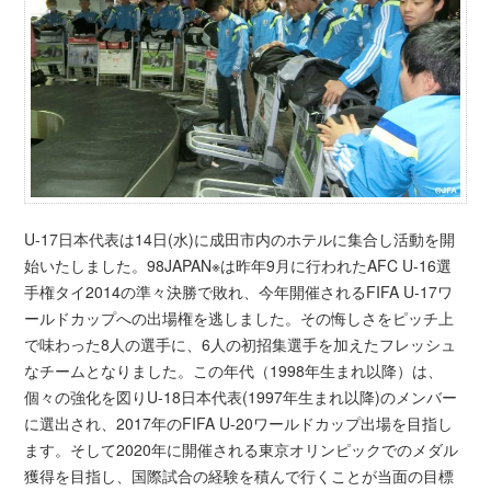
U-17日本代表は14日(水)に成田市内のホテルに集合し活動を開
始いたしました。98JAPAN※は昨年9月に行われたAFC U-16選
手権タイ2014の準々決勝で敗れ、今年開催されるFIFA U-17ワ
ールドカップへの出場権を逃しました。その悔しさをピッチ上
で味わった8人の選手に、6人の初招集選手を加えたフレッシュ
なチームとなりました。この年代（1998年生まれ以降）は、
個々の強化を図りU-18日本代表(1997年生まれ以降)のメンバー
に選出され、2017年のFIFA U-20ワールドカップ出場を目指し
ます。そして2020年に開催される東京オリンピックでのメダル
獲得を目指し、国際試合の経験を積んで行くことが当面の目標