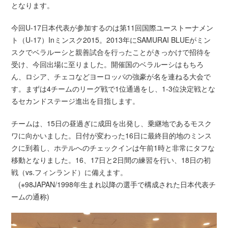
となります。
今回U-17日本代表が参加するのは第11回国際ユーストーナメン
ト（U-17）Inミンスク2015。2013年にSAMURAI BLUEがミン
スクでベラルーシと親善試合を行ったことがきっかけで招待を
受け、今回出場に至りました。開催国のベラルーシはもちろ
ん、ロシア、チェコなどヨーロッパの強豪が名を連ねる大会で
す。まずは4チームのリーグ戦で1位通過をし、1-3位決定戦とな
るセカンドステージ進出を目指します。
チームは、15日の昼過ぎに成田を出発し、乗継地であるモスク
ワに向かいました。日付が変わった16日に最終目的地のミンス
クに到着し、ホテルへのチェックインは午前1時と非常にタフな
移動となりました。16、17日と2日間の練習を行い、18日の初
戦（vs.フィンランド）に備えます。
(※98JAPAN/1998年生まれ以降の選手で構成された日本代表チ
ームの通称)