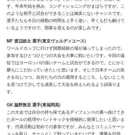
す。年末年始を挟み、コンディショニングがまばらですが、こ
のような相手と試合ができることは滅多にないチャンスです。
選手たちも今日の移動の時間を上手く使い、早くも打ち解けて
いるようですので、開幕を迎えるのが楽しみです。
MF 渡辺皓太 選手(東京ヴェルディユース)
ワールドカップに行けず国際経験の場が減ってしまったので、
参加するひとつひとつの大会を大事に戦いたいです。今回の遠
征ではヨーロッパの強いチームと試合ができるので、とにかく
勝ちにこだわっていきたいと思います。そして日本チームの良
さを出しつつ、自分たちの力の通用するところ、しないところ
を見つけて少しでも成長して大会を終えられるよう頑張りま
す。
GK 脇野敦至 選手(東福岡高)
この大会では自分の持ち味であるディフェンスの裏へ抜けてき
たボールの処理やパントキックを積極的に発揮したいと思いま
す。代表活動は初めての参加ですが、みんなとコミュニケーシ
ョンを取り、チームとして戦っていきたいです。優勝を目指