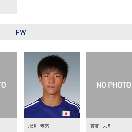
FW
永澤 竜亮
齊藤 未月