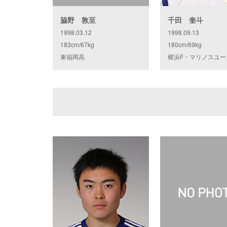
脇野 敦至
千田 奎斗
1998.03.12
1998.09.13
183cm/67kg
180cm/69kg
東福岡高
横浜F・マリノスユー