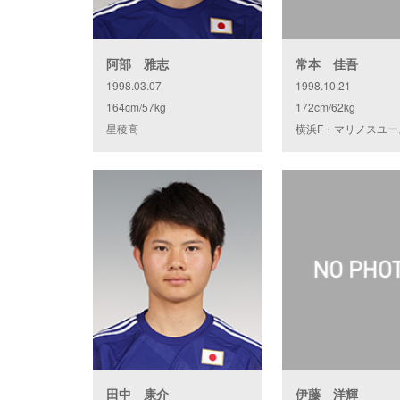
阿部 雅志
常本 佳吾
1998.03.07
1998.10.21
164cm/57kg
172cm/62kg
星稜高
横浜F・マリノスユー
田中 康介
伊藤 洋輝