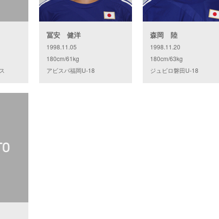
冨安 健洋
森岡 陸
1998.11.05
1998.11.20
180cm/61kg
180cm/63kg
ス
アビスパ福岡U-18
ジュビロ磐田U-18