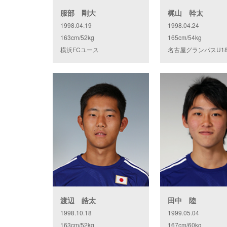
服部 剛大
梶山 幹太
1998.04.19
1998.04.24
163cm/52kg
165cm/54kg
横浜FCユース
名古屋グランパスU1
渡辺 皓太
田中 陸
1998.10.18
1999.05.04
163cm/52kg
167cm/60kg