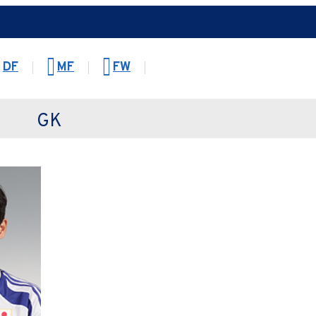
DF
MF
FW
GK