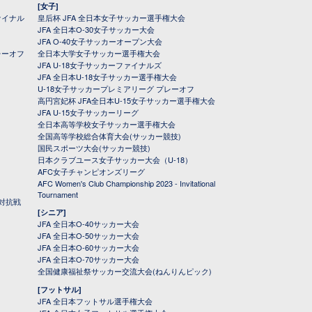
[女子]
ァイナル
皇后杯 JFA 全日本女子サッカー選手権大会
JFA 全日本O-30女子サッカー大会
JFA O-40女子サッカーオープン大会
レーオフ
全日本大学女子サッカー選手権大会
JFA U-18女子サッカーファイナルズ
JFA 全日本U-18女子サッカー選手権大会
U-18女子サッカープレミアリーグ プレーオフ
高円宮妃杯 JFA全日本U-15女子サッカー選手権大会
JFA U-15女子サッカーリーグ
全日本高等学校女子サッカー選手権大会
全国高等学校総合体育大会(サッカー競技)
国民スポーツ大会(サッカー競技)
日本クラブユース女子サッカー大会（U-18）
AFC女子チャンピオンズリーグ
AFC Women's Club Championship 2023 - Invitational
Tournament
対抗戦
[シニア]
JFA 全日本O-40サッカー大会
JFA 全日本O-50サッカー大会
JFA 全日本O-60サッカー大会
JFA 全日本O-70サッカー大会
全国健康福祉祭サッカー交流大会(ねんりんピック)
[フットサル]
JFA 全日本フットサル選手権大会