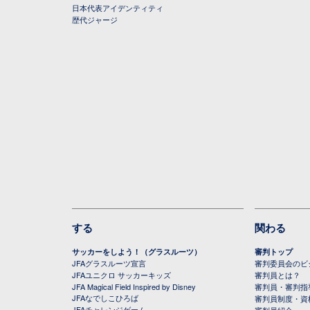
日本代表アイデンティティ
歴代ジャージ
する
関わる
サッカーをしよう！（グラスルーツ）
審判トップ
JFAグラスルーツ宣言
審判委員会のビジ
JFAユニクロ サッカーキッズ
審判員とは？
JFA Magical Field Inspired by Disney
審判員・審判指
JFAなでしこひろば
審判員制度・資
JFAチャレンジゲーム