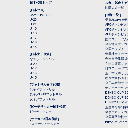
日本代表トップ
大会・試合トッ
国際大会一覧
[日本代表]
SAMURAI BLUE
[1種(一般)]
U-23
天皇杯 JFA 
U-21
AFCチャンピ
U-19
AFCチャンピオン
U-18
AFCチャンピオ
U-17
国民スポーツ大
U-16
全国地域サッカ
U-15
全国クラブチー
全国社会人サッ
[日本女子代表]
全国自治体職員
なでしこジャパン
全国自衛隊サッ
U-20
U-17
日本スポーツマ
U-16
全日本大学サッ
U-15
総理大臣杯 全
全日本大学サッ
[フットサル日本代表]
デンソーカップ
男子／フットサル
DENSO CUP
男子／U-19フットサル
DENSO CUP
女子／フットサル
DENSO CUP
[ビーチサッカー日本代表]
全国高等専門学
ビーチサッカー
東京エネシスカ
全国専門学校サ
[サッカーe日本代表]
FIFAクラブワ
eスポーツ・サッカー