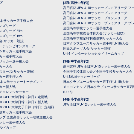
プ
[2種(高校生年代)]
高円宮杯 JFA U-18サッカープレミアリーグ フ
高円宮杯 JFA U-18サッカープレミアリーグ
高円宮杯 JFA U-18サッカープリンスリーグ
全日本サッカー選手権大会
高円宮杯 JFA U-18サッカープレミアリーグ プ
オンズリーグ
全国高等学校サッカー選手権大会
ズリーグ Elite
全国高等学校総合体育大会(サッカー競技)
ンズリーグ Two
全国高等学校定時制通信制サッカー大会
会(サッカー競技)
日本クラブユースサッカー選手権(U-18)大会
ーチャンピオンズリーグ
国民スポーツ大会(サッカー競技)
ムサッカー選手権大会
U-16 インターナショナルドリームカップ
カー選手権大会
サッカー選手権大会
[3種(中学生年代)]
カー大会
高円宮杯 JFA 全日本U-15サッカー選手権大会
スターズ(サッカー競技)
全国中学校体育大会／全国中学校サッカー大会
カー選手権大会
U-13地域サッカーリーグ
日本大学サッカートーナメント
日本クラブユースサッカー選手権(U-15)大会
カー新人戦
メニコンカップ 日本クラブユースサッカー東西
チャレンジサッカー
(U-15)
 SOCCER 大学日韓（韓日）定期戦
[4種(小学生年代)]
 SOCCER 大学日韓（韓日）新人戦
JFA 全日本U-12サッカー選手権大会
 SOCCER 大学女子日韓（韓日）定期戦
校サッカー選手権大会
ップ 全国高専サッカー地域選抜大会
ッカー選手権大会
ールドカップ