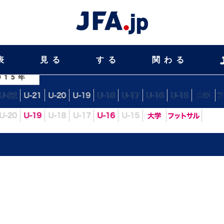
表
見る
する
関わる
015年