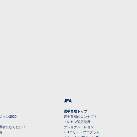
JFA
選手育成トップ
ョン2030
選手育成のコンセプト
トレセン認定制度
導者になりたい！
ナショナルトレセン
格
JFAエリートプログラム