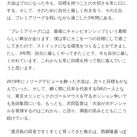
大迫はプロになった今も、目標を持つことの大切さを常に口に
する。そして、そのために自分と厳しく向き合う。その土台
は、プレミアリーグを戦いながら過ごした3年間にある。
「プレミアリーグには、最後にチャンピオンシップという素晴
らしい舞台があります。僕は常にそこを一つの目標にして過ご
してきたので、ストイックになる環境をつくることができまし
たし、3年間、自分に厳しくやってきたことで、今も自分に厳し
くやれています。これからも常に目標を持って前に進んでいこ
うと思います」
2019年にＪリーグデビューを飾った大迫は、次々と目標をかな
えていった。そして、瞬く間に日本を代表するGKの一人とな
り、東京オリンピックのゴールマウスを守るポジション争いで
も先頭集団にいる。もっとも、沢田監督は「大迫がポテンシャ
ルを発揮するのはこれから」と語り、満面の笑みとともにこう
続けている。
「鹿児島の田舎ですくすくと育ってきた敬介は、西郷隆盛っぽ