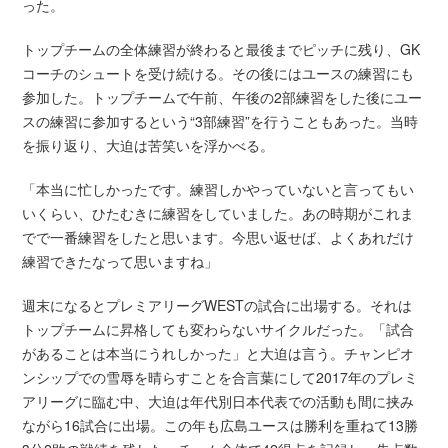
った。
トップチームの全体練習が終わると最後までピッチに残り、GK
コーチのシュートを受け続ける。その後にはユースの練習にも
参加した。トップチームで午前、午後の2部練習をした後にユー
スの練習に参加するという“3部練習”を行うこともあった。当時
を振り返り、大迫は苦笑いを浮かべる。
「本当に忙しかったです。練習しかやっていないと言ってもい
いくらい、ひたむきに練習をしていました。あの時期がこれま
でで一番練習をしたと思います。今思い返せば、よくあれだけ
練習できたなって思いますね」
週末になるとプレミアリーグWESTの試合に出場する。それは
トップチームに昇格しても変わらないサイクルだった。「試合
があることは本当にうれしかった」と大迫は言う。チャンピオ
ンシップでの雪辱を晴らすことを合言葉にして2017年のプレミ
アリーグに臨む中、大迫は年代別日本代表での活動も間に挟み
ながら16試合に出場。この年も広島ユースは勝利を重ねて13勝