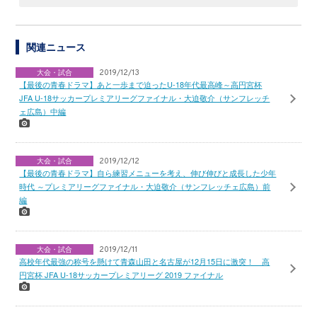
関連ニュース
大会・試合
2019/12/13
【最後の青春ドラマ】あと一歩まで迫ったU-18年代最高峰～高円宮杯
JFA U-18サッカープレミアリーグファイナル・大迫敬介（サンフレッチ
ェ広島）中編
大会・試合
2019/12/12
【最後の青春ドラマ】自ら練習メニューを考え、伸び伸びと成長した少年
時代 ～プレミアリーグファイナル・大迫敬介（サンフレッチェ広島）前
編
大会・試合
2019/12/11
高校年代最強の称号を懸けて青森山田と名古屋が12月15日に激突！ 高
円宮杯 JFA U-18サッカープレミアリーグ 2019 ファイナル