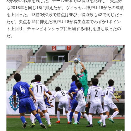
3分2敗の戦績を残した。チーム全体で42得点を記録し、失点数
も2016年と同じ16に抑えたが、ヴィッセル神戸U-18がその成績
を上回った。13勝3分2敗で勝点は並び、得点数も42で同じだっ
たが、失点を15に抑えた神戸U-18が得失点差でわずか1ポイン
ト上回り、チャンピオンシップに出場する権利を勝ち取ったの
だ。