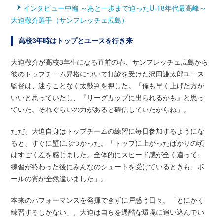
インタビュー中編 ～あと一歩まで迫ったU-18年代最高峰～
大迫敬介選手（サンフレッチェ広島）
高校3年時はトップとユースを行き来
大迫敬介が高校3年生になる直前の春、サンフレッチェ広島から
彼のトップチーム昇格について打診を受けた沢田謙太郎ユース
監督は、迷うことなく太鼓判を押した。「俺も早く上げた方が
いいと思っていたし、『リーグカップに出られるかも』と思っ
ていた。それぐらいの力があると確信していたからね」。
ただ、大迫自身はトップチームの練習に毎日参加するようにな
ると、すぐに壁にぶつかった。「トップに上がったばかりの頃
はすごく差を感じました。全体的にスピード感が全く違って、
練習が終わった後にみんなのシュートを受けているときも、ボ
ールの質が全然違いました」。
本来のパフォーマンスを発揮できずに戸惑う日々。「とにかく
練習するしかない」。大迫は自らを過酷な環境に追い込んでい