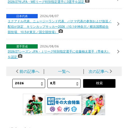
2026/27年JFA・WEリーグ特別指定選手に3選手を認定
日本代表
2026/08/07
エクアドル代表、ニュージーランド代表、パナマ代表の参加および放送／
配信が決定 キリンカップサッカー2026（10.1＠神奈川／横浜国際総合
競技場、10.5＠東京／国立競技場）
選手育成
2026/08/06
2026/27シーズン JFA・Ｊリーグ特別指定選手に佐藤柚太選手（専修大）
を認定
前の記事へ
│
一覧へ
│
次の記事へ