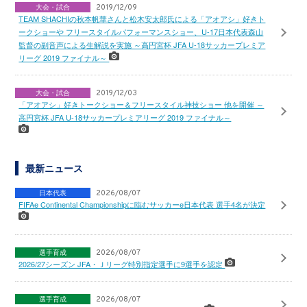
大会・試合
2019/12/09
TEAM SHACHIの秋本帆華さんと松木安太郎氏による「アオアシ」好きト
ークショーや フリースタイルパフォーマンスショー、U-17日本代表森山
監督の副音声による生解説を実施 ～高円宮杯 JFA U-18サッカープレミア
リーグ 2019 ファイナル～
大会・試合
2019/12/03
「アオアシ」好きトークショー＆フリースタイル神技ショー 他を開催 ～
高円宮杯 JFA U-18サッカープレミアリーグ 2019 ファイナル～
最新ニュース
日本代表
2026/08/07
FIFAe Continental Championshipに臨むサッカーe日本代表 選手4名が決定
選手育成
2026/08/07
2026/27シーズン JFA・Ｊリーグ特別指定選手に9選手を認定
選手育成
2026/08/07