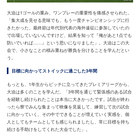
大迫は1ゴールの重み、ワンプレーの重要性を痛感させられた。
「集大成を見せる意味でも、もう一度チャンピオンシップに行
きたかった。最終節は年代別代表の海外遠征に参加していたの
で出場していないんですけど、結果を知って『俺があと1点でも
防いでいれば……』という思いになりました」。大迫はこの大
会で、小さなことの積み重ねが勝負を分けることを学んだとい
う。
目標に向かってストイックに過ごした3年間
もっとも、1年生からピッチに立ってきたプレミアリーグから、
大迫は多くのことを学んだ。「3年間を通じて緊張感のある試合
を経験し続けられたことは本当に大きかったです。試合が終わ
ったら寮でみんな集まって映像を見返して、練習して次の試合
に向かっていく。その中でできることが増えていく実感を、個
人としてもチームとしても感じられましたし、常に目標を持ち
続ける手助けをしてくれた大会でした」。