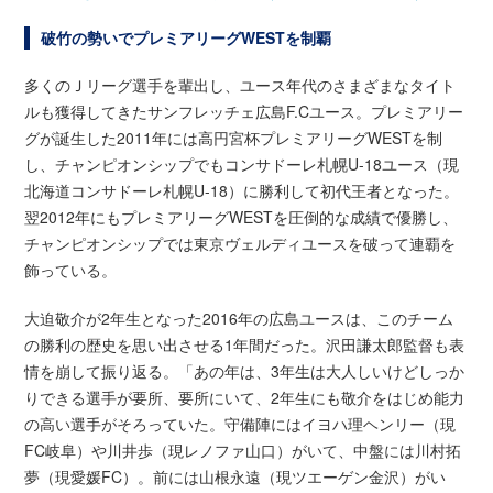
破竹の勢いでプレミアリーグWESTを制覇
多くのＪリーグ選手を輩出し、ユース年代のさまざまなタイト
ルも獲得してきたサンフレッチェ広島F.Cユース。プレミアリー
グが誕生した2011年には高円宮杯プレミアリーグWESTを制
し、チャンピオンシップでもコンサドーレ札幌U-18ユース（現
北海道コンサドーレ札幌U-18）に勝利して初代王者となった。
翌2012年にもプレミアリーグWESTを圧倒的な成績で優勝し、
チャンピオンシップでは東京ヴェルディユースを破って連覇を
飾っている。
大迫敬介が2年生となった2016年の広島ユースは、このチーム
の勝利の歴史を思い出させる1年間だった。沢田謙太郎監督も表
情を崩して振り返る。「あの年は、3年生は大人しいけどしっか
りできる選手が要所、要所にいて、2年生にも敬介をはじめ能力
の高い選手がそろっていた。守備陣にはイヨハ理ヘンリー（現
FC岐阜）や川井歩（現レノファ山口）がいて、中盤には川村拓
夢（現愛媛FC）。前には山根永遠（現ツエーゲン金沢）がい