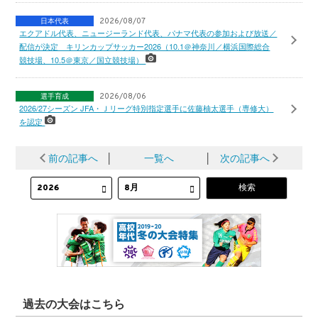
日本代表
2026/08/07
エクアドル代表、ニュージーランド代表、パナマ代表の参加および放送／
配信が決定 キリンカップサッカー2026（10.1＠神奈川／横浜国際総合
競技場、10.5＠東京／国立競技場）
選手育成
2026/08/06
2026/27シーズン JFA・Ｊリーグ特別指定選手に佐藤柚太選手（専修大）
を認定
前の記事へ
│
一覧へ
│
次の記事へ
過去の大会はこちら