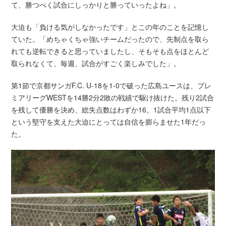
て、勝つべく試合にしっかりと勝っていったよね」。
大迫も「負ける気がしなかったです」とこの年のことを記憶し
ていた。「めちゃくちゃ強いチームだったので、先制点を取ら
れても逆転できると思っていましたし、そもそも点をほとんど
取られなくて、毎週、試合がすごく楽しみでした」。
第1節で京都サンガF.C. U-18を1-0で破った広島ユースは、プレ
ミアリーグWESTを14勝2分2敗の戦績で駆け抜けた。残り2試合
を残して優勝を決め、総失点数はわずか16。1試合平均1点以下
という堅守を支えた大迫にとっては自信を膨らませた1年だっ
た。