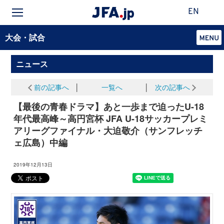
EN
大会・試合
ニュース
前の記事へ
│
一覧へ
│
次の記事へ
【最後の青春ドラマ】あと一歩まで迫ったU-18
年代最高峰～高円宮杯 JFA U-18サッカープレミ
アリーグファイナル・大迫敬介（サンフレッチ
ェ広島）中編
2019年12月13日