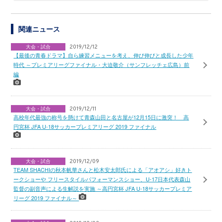
関連ニュース
大会・試合
2019/12/12
【最後の青春ドラマ】自ら練習メニューを考え、伸び伸びと成長した少年
時代 ～プレミアリーグファイナル・大迫敬介（サンフレッチェ広島）前
編
大会・試合
2019/12/11
高校年代最強の称号を懸けて青森山田と名古屋が12月15日に激突！ 高
円宮杯 JFA U-18サッカープレミアリーグ 2019 ファイナル
大会・試合
2019/12/09
TEAM SHACHIの秋本帆華さんと松木安太郎氏による「アオアシ」好きト
ークショーや フリースタイルパフォーマンスショー、U-17日本代表森山
監督の副音声による生解説を実施 ～高円宮杯 JFA U-18サッカープレミア
リーグ 2019 ファイナル～