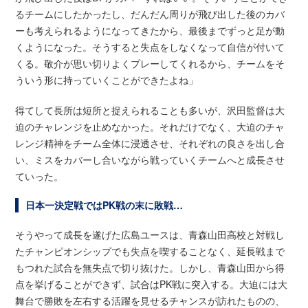
るチームにしたかったし、だんだん周りが飛び出した後のカバ
ーも考えられるようになってきたから、最後までずっと足が動
くようになった。そうすると失点をしなくなって自信が付いて
くる。敬介が思い切りよくプレーしてくれるから、チームをそ
ういう形に持っていくことができたよね」
得てして長所は短所と捉えられることも多いが、沢田監督は大
迫のチャレンジを止めなかった。それだけでなく、大迫のチャ
レンジ精神をチーム全体に浸透させ、それぞれの良さを出し合
い、ミスをカバーし合いながら戦っていくチームへと成長させ
ていった。
日本一決定戦ではPK戦の末に敗戦…
そうやって成長を遂げた広島ユースは、青森山田高校と対戦し
たチャンピオンシップでも失点を喫することなく、延長戦まで
もつれた試合を無失点で切り抜けた。しかし、青森山田から得
点を挙げることができず、試合はPK戦に突入する。大迫には大
舞台で勝敗を左右する活躍を見せるチャンスが訪れたものの、