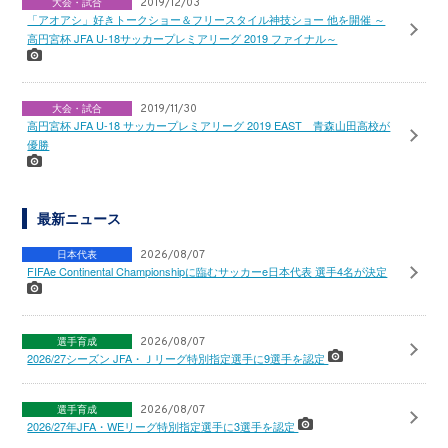
大会・試合
2019/12/03
「アオアシ」好きトークショー＆フリースタイル神技ショー 他を開催 ～
高円宮杯 JFA U-18サッカープレミアリーグ 2019 ファイナル～
大会・試合
2019/11/30
高円宮杯 JFA U-18 サッカープレミアリーグ 2019 EAST 青森山田高校が
優勝
最新ニュース
日本代表
2026/08/07
FIFAe Continental Championshipに臨むサッカーe日本代表 選手4名が決定
選手育成
2026/08/07
2026/27シーズン JFA・Ｊリーグ特別指定選手に9選手を認定
選手育成
2026/08/07
2026/27年JFA・WEリーグ特別指定選手に3選手を認定