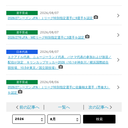
選手育成
2026/08/07
2026/27シーズン JFA・Ｊリーグ特別指定選手に9選手を認定
選手育成
2026/08/07
2026/27年JFA・WEリーグ特別指定選手に3選手を認定
日本代表
2026/08/07
エクアドル代表、ニュージーランド代表、パナマ代表の参加および放送／
配信が決定 キリンカップサッカー2026（10.1＠神奈川／横浜国際総合
競技場、10.5＠東京／国立競技場）
選手育成
2026/08/06
2026/27シーズン JFA・Ｊリーグ特別指定選手に佐藤柚太選手（専修大）
を認定
前の記事へ
│
一覧へ
│
次の記事へ