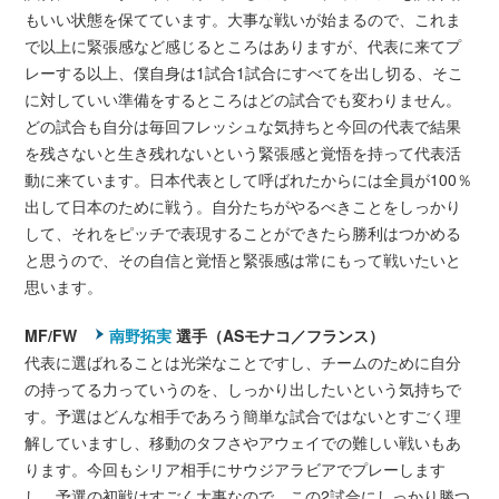
もいい状態を保てています。大事な戦いが始まるので、これま
で以上に緊張感など感じるところはありますが、代表に来てプ
レーする以上、僕自身は1試合1試合にすべてを出し切る、そこ
に対していい準備をするところはどの試合でも変わりません。
どの試合も自分は毎回フレッシュな気持ちと今回の代表で結果
を残さないと生き残れないという緊張感と覚悟を持って代表活
動に来ています。日本代表として呼ばれたからには全員が100％
出して日本のために戦う。自分たちがやるべきことをしっかり
して、それをピッチで表現することができたら勝利はつかめる
と思うので、その自信と覚悟と緊張感は常にもって戦いたいと
思います。
MF/FW
南野拓実
選手（ASモナコ／フランス）
代表に選ばれることは光栄なことですし、チームのために自分
の持ってる力っていうのを、しっかり出したいという気持ちで
す。予選はどんな相手であろう簡単な試合ではないとすごく理
解していますし、移動のタフさやアウェイでの難しい戦いもあ
ります。今回もシリア相手にサウジアラビアでプレーします
し。予選の初戦はすごく大事なので、この2試合にしっかり勝つ