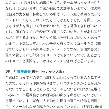
出さなければいけない結果に対して、チームがしっかり一丸と
なれればと思います。予選が初めての選手もいますが、僕の時
は自分の力を精一杯出している中でベテラン組が手綱を取って
コントロールしてくれていたところがありました。今回、一人
ひとりが力を出す中で何か気づいたことを発信できればいいで
すし、僕でなくても年齢が下の選手も気づいたことがあればど
んどん言えるような、そういう環境を作れればいいなと思って
います。予選は日本がボールを多く持ってどうゴールをこじ開
けていくかという時間帯が多いイメージですが、前回大会の予
選で体験している部分でイメージはできているので、あとはそ
のイメージと実際をしっかりとマッチできればと思います。
DF
毎熊晟矢
選手（セレッソ大阪）
予選はこれまでどの試合も厳しい戦いになっているのを見てき
たので、そういう印象があります。いつチャンスがくるか分か
らないですし、もっともっとアピールしないといけない立場に
いるので、出場機会があれば自分の良さを出さないといけない
と思っています。試合に入る前から周りの選手の特徴を把握し
て、イメージしながら臨みたいと思っています。（3度目の招集