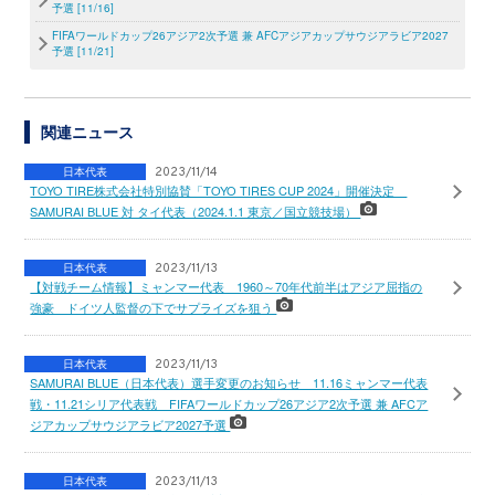
予選 [11/16]
FIFAワールドカップ26アジア2次予選 兼 AFCアジアカップサウジアラビア2027
予選 [11/21]
関連ニュース
日本代表
2023/11/14
TOYO TIRE株式会社特別協賛「TOYO TIRES CUP 2024」開催決定
SAMURAI BLUE 対 タイ代表（2024.1.1 東京／国立競技場）
日本代表
2023/11/13
【対戦チーム情報】ミャンマー代表 1960～70年代前半はアジア屈指の
強豪 ドイツ人監督の下でサプライズを狙う
日本代表
2023/11/13
SAMURAI BLUE（日本代表）選手変更のお知らせ 11.16ミャンマー代表
戦・11.21シリア代表戦 FIFAワールドカップ26アジア2次予選 兼 AFCア
ジアカップサウジアラビア2027予選
日本代表
2023/11/13