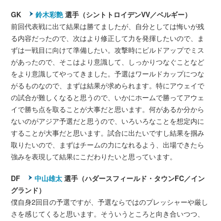
GK
鈴木彩艶
選手（シントトロイデンVV／ベルギー）
前回代表戦に出て結果は勝てましたが、自分としては悔いが残
る内容だったので、次はより修正して力を発揮したいので、ま
ずは一戦目に向けて準備したい。攻撃時にビルドアップでミス
があったので、そこはより意識して、しっかりつなぐことなど
をより意識してやってきました。予選はワールドカップにつな
がるものなので、まずは結果が求められます。特にアウェイで
の試合が難しくなると思うので、いかにホームで勝ってアウェ
イで勝ち点を取ることが大事だと思います。何があるか分から
ないのがアジア予選だと思うので、いろいろなことを想定内に
することが大事だと思います。試合に出たいですし結果を掴み
取りたいので、まずはチームの力になれるよう、出場できたら
強みを表現して結果にこだわりたいと思っています。
DF
中山雄太
選手（ハダースフィールド・タウンFC／イン
グランド）
僕自身2回目の予選ですが、予選ならではのプレッシャーや厳し
さを感じてくると思います。そういうところと向き合いつつ、