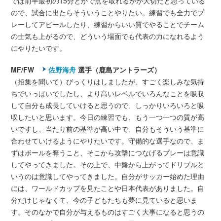
では前半最初の15分とかで点を取れるかが大切だと思っている
ので、試合に出たらそういうことやりたい。練習でも全力でプ
レーしてアピールしたり、練習からいい質でやることでチーム
の士気も上がるので、どういう場面でも代表の力になれるよう
にやりたいです。
MF/FW
佐野海舟
選手（鹿島アントラーズ）
（招集を聞いて）びっくりはしましたが、すごく楽しみな気持
ちでいっぱいでしたし、より高いレベルでいろんなことを吸収
して自分も成長していけると思うので、しっかりいろいろと吸
収したいと思います。今日の練習でも、もう一つ一つの質が高
いですし、当たり前の基準が高い中で、自分もそういう基準に
合わせていけるようにやりたいです。守備的な選手なので、ま
ずはボールを奪うこと、そこから攻撃につなげるプレーは意識
してやってきました。その上で、中盤から上がってドリブルと
いうのは意識してやってきました。自分がサッカー始めた理由
には、ワールドカップを見たことや日本代表がありました。自
分だけじゃなくて、今の子どもたちも夢に見ていると思いま
す。そのなかで自分が与えるものはすごく大事になると思うの