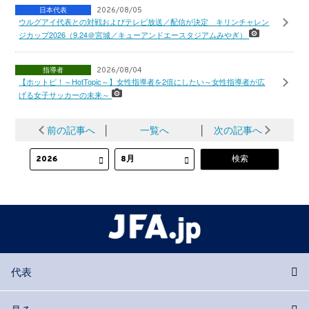
日本代表
2026/08/05
ウルグアイ代表との対戦およびテレビ放送／配信が決定 キリンチャレン
ジカップ2026（9.24＠宮城／キューアンドエースタジアムみやぎ）
指導者
2026/08/04
【ホットピ！～HotTopic～】女性指導者を2倍にしたい～女性指導者が広
げる女子サッカーの未来～
前の記事へ
│
一覧へ
│
次の記事へ
代表