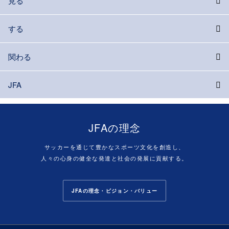
見る
する
関わる
JFA
JFAの理念
サッカーを通じて豊かなスポーツ文化を創造し、
人々の心身の健全な発達と社会の発展に貢献する。
JFAの理念・ビジョン・バリュー