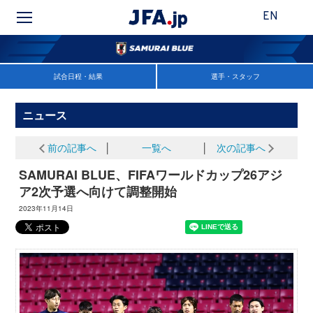
EN
試合日程・結果
選手・スタッフ
ニュース
前の記事へ
│
一覧へ
│
次の記事へ
SAMURAI BLUE、FIFAワールドカップ26アジ
ア2次予選へ向けて調整開始
2023年11月14日