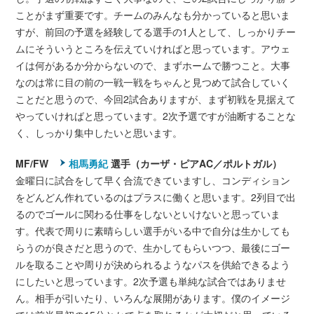
ことがまず重要です。チームのみんなも分かっていると思いま
すが、前回の予選を経験してる選手の1人として、しっかりチー
ムにそういうところを伝えていければと思っています。アウェ
イは何があるか分からないので、まずホームで勝つこと。大事
なのは常に目の前の一戦一戦をちゃんと見つめて試合していく
ことだと思うので、今回2試合ありますが、まず初戦を見据えて
やっていければと思っています。2次予選ですが油断することな
く、しっかり集中したいと思います。
MF/FW
相馬勇紀
選手（カーザ・ピアAC／ポルトガル）
金曜日に試合をして早く合流できていますし、コンディション
をどんどん作れているのはプラスに働くと思います。2列目で出
るのでゴールに関わる仕事をしないといけないと思っていま
す。代表で周りに素晴らしい選手がいる中で自分は生かしても
らうのが良さだと思うので、生かしてもらいつつ、最後にゴー
ルを取ることや周りが決められるようなパスを供給できるよう
にしたいと思っています。2次予選も単純な試合ではありませ
ん。相手が引いたり、いろんな展開があります。僕のイメージ