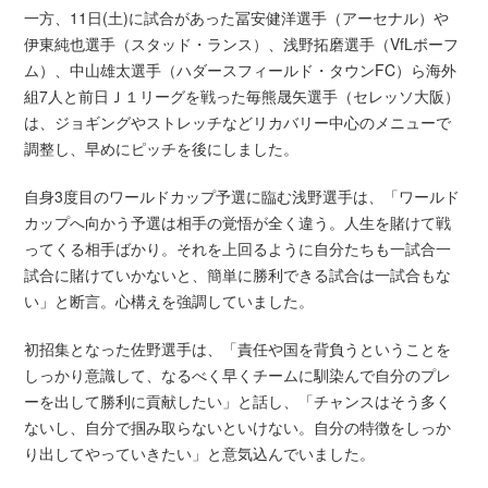
一方、11日(土)に試合があった冨安健洋選手（アーセナル）や
伊東純也選手（スタッド・ランス）、浅野拓磨選手（VfLボーフ
ム）、中山雄太選手（ハダースフィールド・タウンFC）ら海外
組7人と前日Ｊ１リーグを戦った毎熊晟矢選手（セレッソ大阪）
は、ジョギングやストレッチなどリカバリー中心のメニューで
調整し、早めにピッチを後にしました。
自身3度目のワールドカップ予選に臨む浅野選手は、「ワールド
カップへ向かう予選は相手の覚悟が全く違う。人生を賭けて戦
ってくる相手ばかり。それを上回るように自分たちも一試合一
試合に賭けていかないと、簡単に勝利できる試合は一試合もな
い」と断言。心構えを強調していました。
初招集となった佐野選手は、「責任や国を背負うということを
しっかり意識して、なるべく早くチームに馴染んで自分のプレ
ーを出して勝利に貢献したい」と話し、「チャンスはそう多く
ないし、自分で掴み取らないといけない。自分の特徴をしっか
り出してやっていきたい」と意気込んでいました。