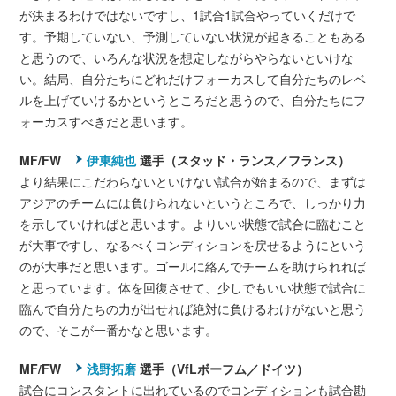
が決まるわけではないですし、1試合1試合やっていくだけで
す。予期していない、予測していない状況が起きることもある
と思うので、いろんな状況を想定しながらやらないといけな
い。結局、自分たちにどれだけフォーカスして自分たちのレベ
ルを上げていけるかというところだと思うので、自分たちにフ
ォーカスすべきだと思います。
MF/FW
伊東純也
選手（スタッド・ランス／フランス）
より結果にこだわらないといけない試合が始まるので、まずは
アジアのチームには負けられないというところで、しっかり力
を示していければと思います。よりいい状態で試合に臨むこと
が大事ですし、なるべくコンディションを戻せるようにという
のが大事だと思います。ゴールに絡んでチームを助けられれば
と思っています。体を回復させて、少しでもいい状態で試合に
臨んで自分たちの力が出せれば絶対に負けるわけがないと思う
ので、そこが一番かなと思います。
MF/FW
浅野拓磨
選手（VfLボーフム／ドイツ）
試合にコンスタントに出れているのでコンディションも試合勘