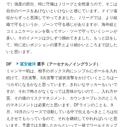
で）強度の部分、特に守備はＪリーグと全然違うので、そこは
自分のベースをあげないといけないと感じています。ドイツ遠
征からずっと意識してやってきました。Ｊリーグでは、より組
織で守るというか、ゾーンで守る感じがありますが、海外組と
コミュニケーションを取ってマン・ツーで守っていくシーンが
多い。そのイメージは少しずつ掴めてきました。もっと話をし
て、特に近いポジションの選手とより細かいところまで話した
いと思います。
DF
冨安健洋
選手（アーセナル／イングランド）
ミャンマー戦は、相手のボックス内にシンプルにボールを入れ
続けて、2次攻撃、3次攻撃で波状攻撃をかけていくところは一
つカギになるかなと思っています。きれいなサッカーもいいで
すが、それで怖さがなくなっては意味がないので…。入れ方や
質、その後のリスクマネジメント、カウンタープレスのところ
のマネジメントは必要だと思います。DFラインのことも、9
月、10月のシリーズで活動している中で伝えるべきところは伝
えさせてもらっているので、それを継続してやれればいいと思
います。予選では大勝したからといって一発でワールドカップ