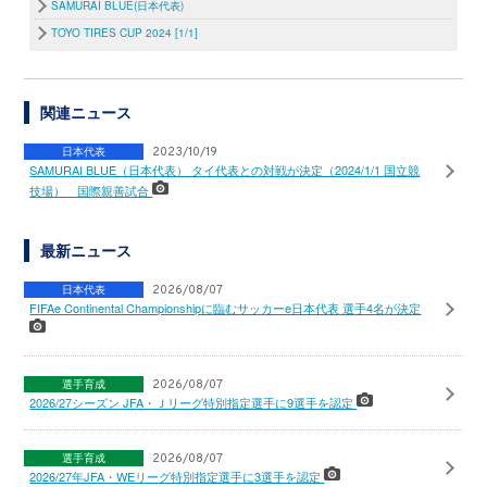
SAMURAI BLUE(日本代表)
TOYO TIRES CUP 2024 [1/1]
関連ニュース
日本代表
2023/10/19
SAMURAI BLUE（日本代表） タイ代表との対戦が決定（2024/1/1 国立競
技場） 国際親善試合
最新ニュース
日本代表
2026/08/07
FIFAe Continental Championshipに臨むサッカーe日本代表 選手4名が決定
選手育成
2026/08/07
2026/27シーズン JFA・Ｊリーグ特別指定選手に9選手を認定
選手育成
2026/08/07
2026/27年JFA・WEリーグ特別指定選手に3選手を認定