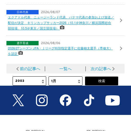
日本代表
2026/08/07
エクアドル代表、ニュージーランド代表、パナマ代表の参加および放送／
配信が決定 キリンカップサッカー2026（10.1＠神奈川／横浜国際総合
競技場、10.5＠東京／国立競技場）
選手育成
2026/08/06
2026/27シーズン JFA・Ｊリーグ特別指定選手に佐藤柚太選手（専修大）
を認定
前の記事へ
│
一覧へ
│
次の記事へ