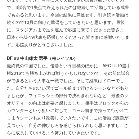
で、3試合で1失点で終えられたのは継続して活動している成果
でもあると思います。今回の結果に満足せず、引き続き活動は
続くので10月に向けた準備をしていきたいと思います。最後
に、スタジアムまで足を運んで応援に来てくださった皆さま、
日本からU-19代表を応援してくださった皆さまに感謝いたしま
す。応援ありがとうございました。
DF #3 中山雄太 選手（柏レイソル）
最終戦の中国でした。優勝という目標のほかに、AFC U-19選手
権2016でも勝ち上がれば戦うかもしれないので、その前に試合
ができるという大事な一戦でした。そして結果はドローでし
た。自分たちのいい形でゴール前まで行けるシーンなどがあり
ましたが、フィニッシュの部分で決めきれないなど、最後のク
オリティーの向上は必要と感じました。相手はブロックからの
カウンターという狙いに対して、ゴール前まで持って行かれて
しまうシーンもあり改善していきたいです。この活動で課題が
見つかり、自分の伸びしろを感じられうれしく思いますし、さ
らに成長していけるよう努力していきたいです。