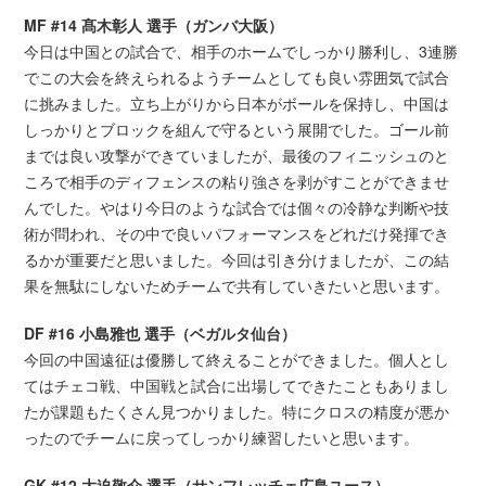
MF #14 髙木彰人 選手（ガンバ大阪）
今日は中国との試合で、相手のホームでしっかり勝利し、3連勝
でこの大会を終えられるようチームとしても良い雰囲気で試合
に挑みました。立ち上がりから日本がボールを保持し、中国は
しっかりとブロックを組んで守るという展開でした。ゴール前
までは良い攻撃ができていましたが、最後のフィニッシュのと
ころで相手のディフェンスの粘り強さを剥がすことができませ
んでした。やはり今日のような試合では個々の冷静な判断や技
術が問われ、その中で良いパフォーマンスをどれだけ発揮でき
るかが重要だと思いました。今回は引き分けましたが、この結
果を無駄にしないためチームで共有していきたいと思います。
DF #16 小島雅也 選手（ベガルタ仙台）
今回の中国遠征は優勝して終えることができました。個人とし
てはチェコ戦、中国戦と試合に出場してできたこともありまし
たが課題もたくさん見つかりました。特にクロスの精度が悪か
ったのでチームに戻ってしっかり練習したいと思います。
GK #12 大迫敬介 選手（サンフレッチェ広島ユース）