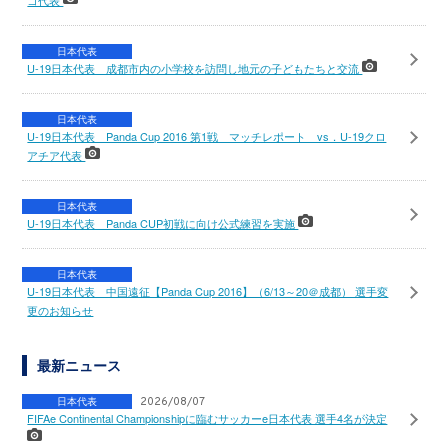
日本代表
U-19日本代表 成都市内の小学校を訪問し地元の子どもたちと交流
日本代表
U-19日本代表 Panda Cup 2016 第1戦 マッチレポート vs．U-19クロ
アチア代表
日本代表
U-19日本代表 Panda CUP初戦に向け公式練習を実施
日本代表
U-19日本代表 中国遠征【Panda Cup 2016】（6/13～20＠成都） 選手変
更のお知らせ
最新ニュース
日本代表
2026/08/07
FIFAe Continental Championshipに臨むサッカーe日本代表 選手4名が決定