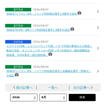
選手育成
2026/08/07
2026/27シーズン JFA・Ｊリーグ特別指定選手に9選手を認定
選手育成
2026/08/07
2026/27年JFA・WEリーグ特別指定選手に3選手を認定
日本代表
2026/08/07
エクアドル代表、ニュージーランド代表、パナマ代表の参加および放送／
配信が決定 キリンカップサッカー2026（10.1＠神奈川／横浜国際総合
競技場、10.5＠東京／国立競技場）
選手育成
2026/08/06
2026/27シーズン JFA・Ｊリーグ特別指定選手に佐藤柚太選手（専修大）
を認定
前の記事へ
│
一覧へ
│
次の記事へ