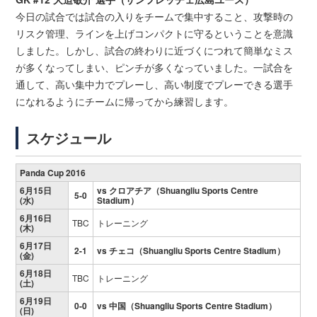
今日の試合では試合の入りをチームで集中すること、攻撃時の
リスク管理、ラインを上げコンパクトに守るということを意識
しました。しかし、試合の終わりに近づくにつれて簡単なミス
が多くなってしまい、ピンチが多くなっていました。一試合を
通して、高い集中力でプレーし、高い制度でプレーできる選手
になれるようにチームに帰ってから練習します。
スケジュール
Panda Cup 2016
6月15日
vs クロアチア（Shuangliu Sports Centre
5-0
(水)
Stadium）
6月16日
TBC
トレーニング
(木)
6月17日
2-1
vs チェコ（Shuangliu Sports Centre Stadium）
(金)
6月18日
TBC
トレーニング
(土)
6月19日
0-0
vs 中国（Shuangliu Sports Centre Stadium）
(日)