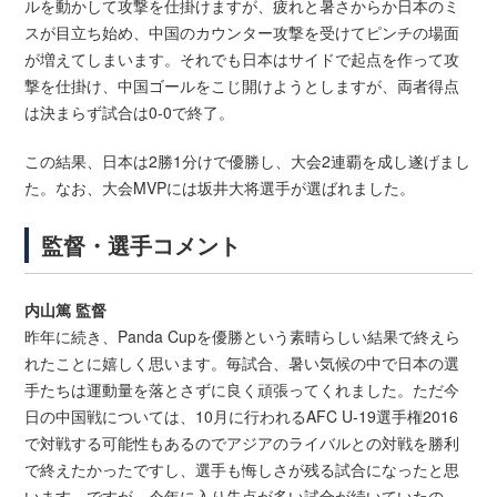
ルを動かして攻撃を仕掛けますが、疲れと暑さからか日本のミ
スが目立ち始め、中国のカウンター攻撃を受けてピンチの場面
が増えてしまいます。それでも日本はサイドで起点を作って攻
撃を仕掛け、中国ゴールをこじ開けようとしますが、両者得点
は決まらず試合は0-0で終了。
この結果、日本は2勝1分けで優勝し、大会2連覇を成し遂げまし
た。なお、大会MVPには坂井大将選手が選ばれました。
監督・選手コメント
内山篤 監督
昨年に続き、Panda Cupを優勝という素晴らしい結果で終えら
れたことに嬉しく思います。毎試合、暑い気候の中で日本の選
手たちは運動量を落とさずに良く頑張ってくれました。ただ今
日の中国戦については、10月に行われるAFC U-19選手権2016
で対戦する可能性もあるのでアジアのライバルとの対戦を勝利
で終えたかったですし、選手も悔しさが残る試合になったと思
います。ですが、今年に入り失点が多い試合が続いていたの