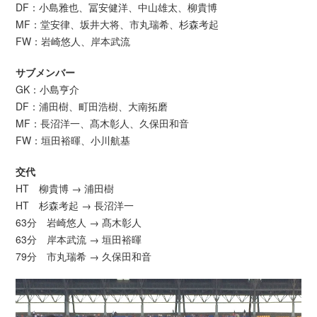
DF：小島雅也、冨安健洋、中山雄太、柳貴博
MF：堂安律、坂井大将、市丸瑞希、杉森考起
FW：岩崎悠人、岸本武流
サブメンバー
GK：小島亨介
DF：浦田樹、町田浩樹、大南拓磨
MF：長沼洋一、髙木彰人、久保田和音
FW：垣田裕暉、小川航基
交代
HT 柳貴博 → 浦田樹
HT 杉森考起 → 長沼洋一
63分 岩崎悠人 → 髙木彰人
63分 岸本武流 → 垣田裕暉
79分 市丸瑞希 → 久保田和音