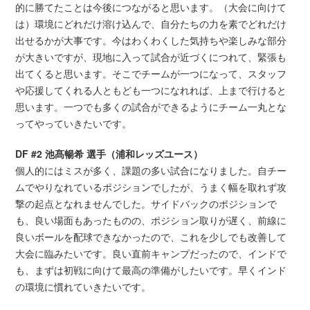
的に勝てたことは今後につながると思います。（大会に向けて
は）環境にどれだけ溶け込んで、自分たちの力を素でどれだけ
出せるかが大事です。今はわくわくした気持ちや楽しみな部分
が大きいですが、現地に入って試合が近づくにつれて、緊張も
出てくると思います。そこでチームが一つになって、スタッフ
や応援してくれる人ともども一つになれれば、上まで行けると
思います。一つでも多くの試合ができるようにチーム一丸とな
ってやっていきたいです。
DF #2 池髙暢希 選手（浦和レッズユース）
個人的にはミスが多く、課題の多い試合になりました。自チー
ムでやりなれているポジションでしたが、うまく幅を取れず攻
撃の起点となれませんでした。サイドバックのポジションで
も、良い場面もあったものの、ポジション取りが遅く、前線に
良いボールを配球できなかったので、これを少しでも改善して
大会に臨みたいです。良い直前キャンプだったので、インドで
も、まずは初戦に向けて最高の準備がしたいです。早くインド
の環境に慣れていきたいです。