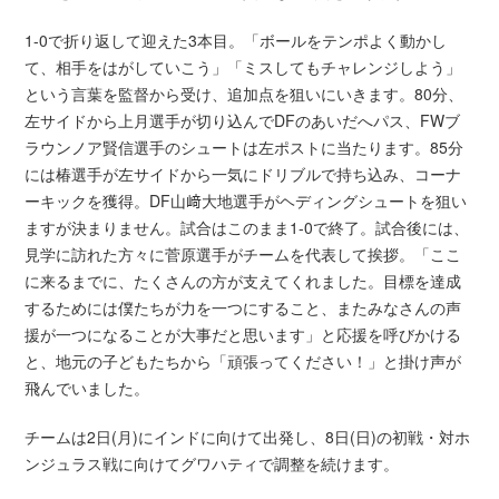
1-0で折り返して迎えた3本目。「ボールをテンポよく動かし
て、相手をはがしていこう」「ミスしてもチャレンジしよう」
という言葉を監督から受け、追加点を狙いにいきます。80分、
左サイドから上月選手が切り込んでDFのあいだへパス、FWブ
ラウンノア賢信選手のシュートは左ポストに当たります。85分
には椿選手が左サイドから一気にドリブルで持ち込み、コーナ
ーキックを獲得。DF山﨑大地選手がヘディングシュートを狙い
ますが決まりません。試合はこのまま1-0で終了。試合後には、
見学に訪れた方々に菅原選手がチームを代表して挨拶。「ここ
に来るまでに、たくさんの方が支えてくれました。目標を達成
するためには僕たちが力を一つにすること、またみなさんの声
援が一つになることが大事だと思います」と応援を呼びかける
と、地元の子どもたちから「頑張ってください！」と掛け声が
飛んでいました。
チームは2日(月)にインドに向けて出発し、8日(日)の初戦・対ホ
ンジュラス戦に向けてグワハティで調整を続けます。