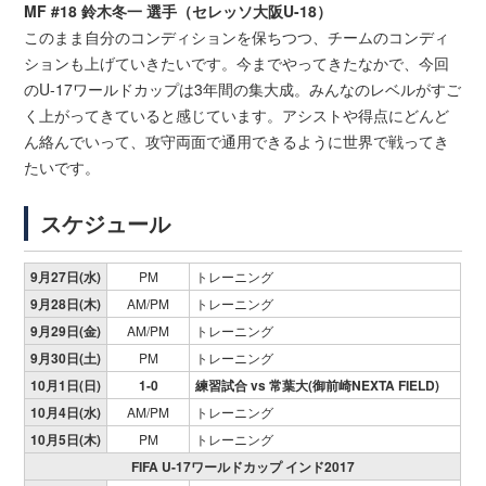
MF #18 鈴木冬一 選手（セレッソ大阪U-18）
このまま自分のコンディションを保ちつつ、チームのコンディ
ションも上げていきたいです。今までやってきたなかで、今回
のU-17ワールドカップは3年間の集大成。みんなのレベルがすご
く上がってきていると感じています。アシストや得点にどんど
ん絡んでいって、攻守両面で通用できるように世界で戦ってき
たいです。
スケジュール
9月27日(水)
PM
トレーニング
9月28日(木)
AM/PM
トレーニング
9月29日(金)
AM/PM
トレーニング
9月30日(土)
PM
トレーニング
10月1日(日)
1-0
練習試合 vs
常葉大
(御前崎NEXTA FIELD)
10月4日(水)
AM/PM
トレーニング
10月5日(木)
PM
トレーニング
FIFA U-17ワールドカップ インド2017