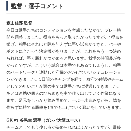
監督・選手コメント
森山佳郎 監督
今日は選手たちのコンディションを考慮したなかで、プレー時
間を調整しました。得点をもっと取りたかったですが、1得点を
挙げ、相手にそれほど隙を与えずに堅い試合ができた。バーや
ポストに当たった決定機がありましたが、これをもう一つ決め
られれば、堅く勝利がつかめると思います。我慢の時間帯が多
かったですが、こういう試合は本番でもあるでしょうし、相手
のハードワークと連動した守備のおかげでいいシミュレーショ
ンができました。5日間のキャンプを経て、攻守の確認やチーム
としての狙いごとが頭の中では選手たちに浸透してきました。
あとは連携や個人のひらめきを中で作り出していく作業になり
ます。足元をしっかり踏み固めて、一歩一歩進みながら、隙を
作らずに勝てる勝率を1％でも上げていく戦いをしていきます。
GK #1 谷晃生 選手（ガンバ大阪ユース）
チームとしてもう少し点が決められればよかったですが、最終