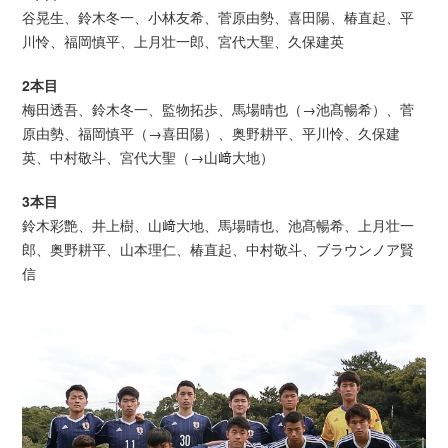
谷晃生、鈴木冬一、小林友希、菅原由勢、喜田陽、椿直起、平
川怜、福岡慎平、上月壮一郎、宮代大聖、久保建英
2本目
梅田透吾、鈴木冬一、監物拓歩、馬場晴也（→池髙暢希）、菅
原由勢、福岡慎平（→喜田陽）、奥野耕平、平川怜、久保建
英、中村敬斗、宮代大聖（→山﨑大地）
3本目
鈴木彩艶、井上樹、山﨑大地、馬場晴也、池髙暢希、上月壮一
郎、奥野耕平、山本理仁、椿直起、中村敬斗、ブラウンノア賢
信