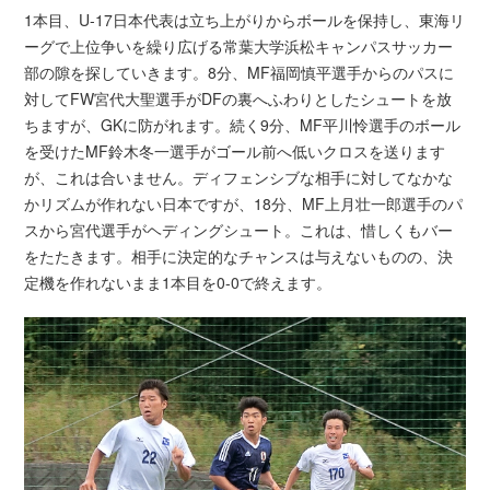
1本目、U-17日本代表は立ち上がりからボールを保持し、東海リ
ーグで上位争いを繰り広げる常葉大学浜松キャンパスサッカー
部の隙を探していきます。8分、MF福岡慎平選手からのパスに
対してFW宮代大聖選手がDFの裏へふわりとしたシュートを放
ちますが、GKに防がれます。続く9分、MF平川怜選手のボール
を受けたMF鈴木冬一選手がゴール前へ低いクロスを送ります
が、これは合いません。ディフェンシブな相手に対してなかな
かリズムが作れない日本ですが、18分、MF上月壮一郎選手のパ
スから宮代選手がヘディングシュート。これは、惜しくもバー
をたたきます。相手に決定的なチャンスは与えないものの、決
定機を作れないまま1本目を0-0で終えます。