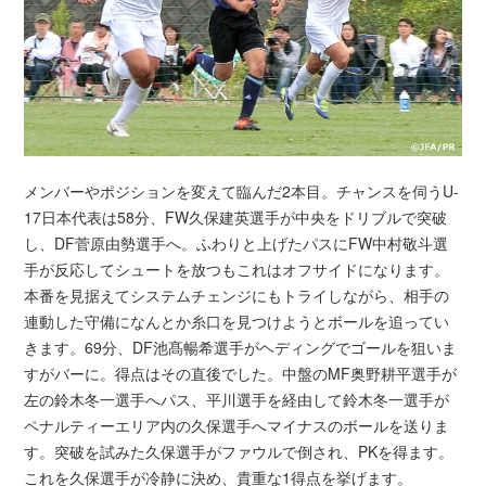
メンバーやポジションを変えて臨んだ2本目。チャンスを伺うU-
17日本代表は58分、FW久保建英選手が中央をドリブルで突破
し、DF菅原由勢選手へ。ふわりと上げたパスにFW中村敬斗選
手が反応してシュートを放つもこれはオフサイドになります。
本番を見据えてシステムチェンジにもトライしながら、相手の
連動した守備になんとか糸口を見つけようとボールを追ってい
きます。69分、DF池髙暢希選手がヘディングでゴールを狙いま
すがバーに。得点はその直後でした。中盤のMF奥野耕平選手が
左の鈴木冬一選手へパス、平川選手を経由して鈴木冬一選手が
ペナルティーエリア内の久保選手へマイナスのボールを送りま
す。突破を試みた久保選手がファウルで倒され、PKを得ます。
これを久保選手が冷静に決め、貴重な1得点を挙げます。