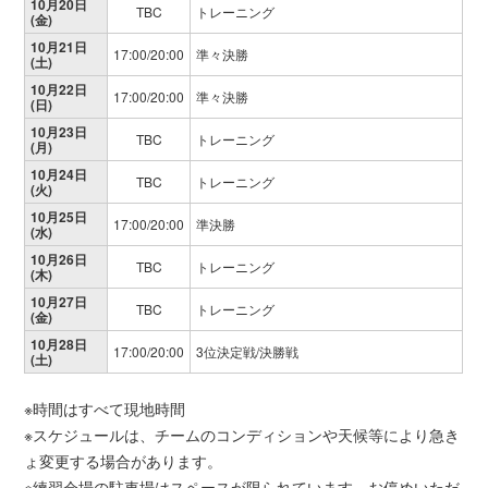
10月20日
TBC
トレーニング
(金)
10月21日
17:00/20:00
準々決勝
(土)
10月22日
17:00/20:00
準々決勝
(日)
10月23日
TBC
トレーニング
(月)
10月24日
TBC
トレーニング
(火)
10月25日
17:00/20:00
準決勝
(水)
10月26日
TBC
トレーニング
(木)
10月27日
TBC
トレーニング
(金)
10月28日
17:00/20:00
3位決定戦/決勝戦
(土)
※時間はすべて現地時間
※スケジュールは、チームのコンディションや天候等により急き
ょ変更する場合があります。
※練習会場の駐車場はスペースが限られています。お停めいただ