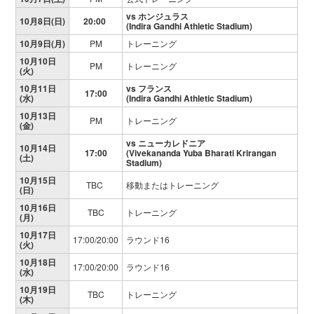
vs ホンジュラス
10月8日(日)
20:00
(Indira Gandhi Athletic Stadium)
10月9日(月)
PM
トレーニング
10月10日
PM
トレーニング
(火)
10月11日
vs フランス
17:00
(水)
(
Indira Gandhi Athletic Stadium
)
10月13日
PM
トレーニング
(金)
vs ニューカレドニア
10月14日
17:00
(Vivekananda Yuba Bharati Krirangan
(土)
Stadium)
10月15日
TBC
移動またはトレーニング
(日)
10月16日
TBC
トレーニング
(月)
10月17日
17:00/20:00
ラウンド16
(火)
10月18日
17:00/20:00
ラウンド16
(水)
10月19日
TBC
トレーニング
(木)