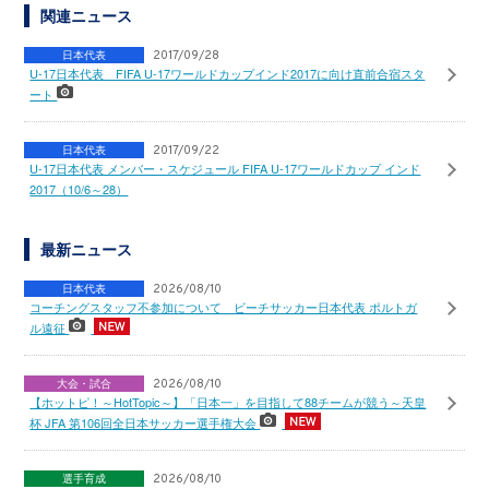
関連ニュース
日本代表
2017/09/28
U-17日本代表 FIFA U-17ワールドカップインド2017に向け直前合宿スタ
ート
日本代表
2017/09/22
U-17日本代表 メンバー・スケジュール FIFA U-17ワールドカップ インド
2017（10/6～28）
最新ニュース
日本代表
2026/08/10
コーチングスタッフ不参加について ビーチサッカー日本代表 ポルトガ
ル遠征
大会・試合
2026/08/10
【ホットピ！～HotTopic～】「日本一」を目指して88チームが競う～天皇
杯 JFA 第106回全日本サッカー選手権大会
選手育成
2026/08/10