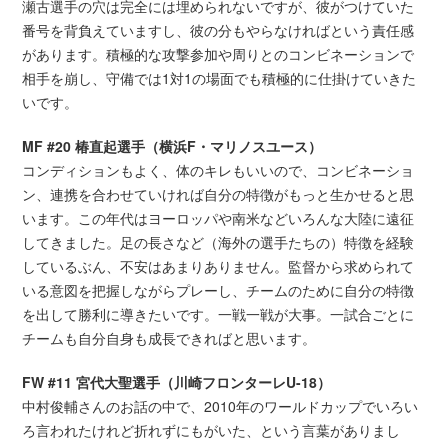
瀬古選手の穴は完全には埋められないですが、彼がつけていた
番号を背負えていますし、彼の分もやらなければという責任感
があります。積極的な攻撃参加や周りとのコンビネーションで
相手を崩し、守備では1対1の場面でも積極的に仕掛けていきた
いです。
MF #20 椿直起選手（横浜F・マリノスユース）
コンディションもよく、体のキレもいいので、コンビネーショ
ン、連携を合わせていければ自分の特徴がもっと生かせると思
います。この年代はヨーロッパや南米などいろんな大陸に遠征
してきました。足の長さなど（海外の選手たちの）特徴を経験
しているぶん、不安はあまりありません。監督から求められて
いる意図を把握しながらプレーし、チームのために自分の特徴
を出して勝利に導きたいです。一戦一戦が大事。一試合ごとに
チームも自分自身も成長できればと思います。
FW #11 宮代大聖選手（川崎フロンターレU-18）
中村俊輔さんのお話の中で、2010年のワールドカップでいろい
ろ言われたけれど折れずにもがいた、という言葉がありまし