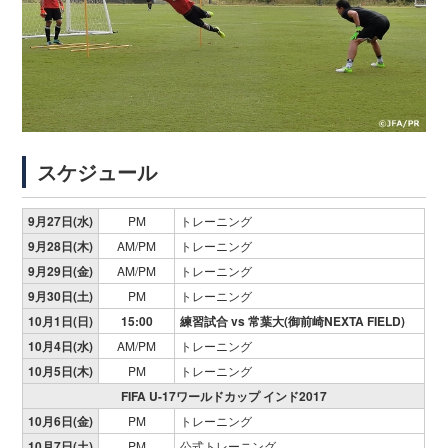
スケジュール
9月27日(水)
PM
トレーニング
9月28日(木)
AM/PM
トレーニング
9月29日(金)
AM/PM
トレーニング
9月30日(土)
PM
トレーニング
10月1日(日)
15:00
練習試合 vs
常葉大
(御前崎NEXTA FIELD)
10月4日(水)
AM/PM
トレーニング
10月5日(木)
PM
トレーニング
FIFA U-17ワールドカップ インド2017
10月6日(金)
PM
トレーニング
10月7日(土)
PM
公式トレーニング