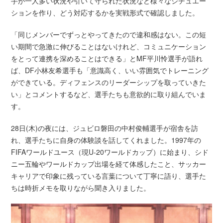
手が一人多い状況や引いて守られた状況など様々なシチュエー
ションを作り、どう対応するかを実戦形式で確認しました。
「同じメンバーでずっとやってきたので違和感はない。この短
い期間で急激に伸びることはないけれど、コミュニケーション
をとって連携を深めることはできる」とMF平川怜選手が語れ
ば、DF小林友希選手も「意識高く、いい雰囲気でトレーニング
ができている。ディフェンスのリーダーシップを取っていきた
い」とコメントするなど、選手たちも意欲的に取り組んでいま
す。
28日(木)の夜には、ジュビロ磐田の中村俊輔選手が宿舎を訪
れ、選手たちに自身の体験談を話してくれました。1997年の
FIFAワールドユース（現U-20ワールドカップ）に始まり、シド
ニー五輪やワールドカップ出場を経て体感したこと、サッカー
キャリアで印象に残っている言葉について丁寧に語り、選手た
ちは時折メモを取りながら聞き入りました。