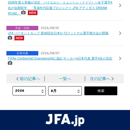
2026年度も実施が決定 バイエルン・ミュンヘン（ドイツ）へ女子選手4
名が短期留学 「育成年代応援プロジェクト JFA アディダス DREAM
ROAD」
大会・試合
2026/08/10
JFA バーモントカップ 第36回全日本U-12フットサル選手権大会が開幕
日本代表
2026/08/07
FIFAe Continental Championshipに臨むサッカーe日本代表 選手4名が決定
前の記事へ
│
一覧へ
│
次の記事へ