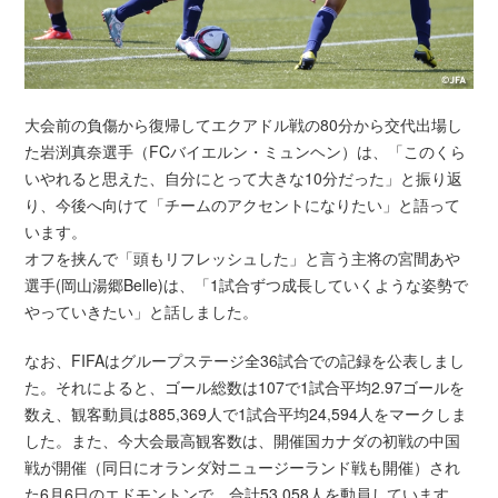
大会前の負傷から復帰してエクアドル戦の80分から交代出場し
た岩渕真奈選手（FCバイエルン・ミュンヘン）は、「このくら
いやれると思えた、自分にとって大きな10分だった」と振り返
り、今後へ向けて「チームのアクセントになりたい」と語って
います。
オフを挟んで「頭もリフレッシュした」と言う主将の宮間あや
選手(岡山湯郷Belle)は、「1試合ずつ成長していくような姿勢で
やっていきたい」と話しました。
なお、FIFAはグループステージ全36試合での記録を公表しまし
た。それによると、ゴール総数は107で1試合平均2.97ゴールを
数え、観客動員は885,369人で1試合平均24,594人をマークしま
した。また、今大会最高観客数は、開催国カナダの初戦の中国
戦が開催（同日にオランダ対ニュージーランド戦も開催）され
た6月6日のエドモントンで、合計53,058人を動員しています。