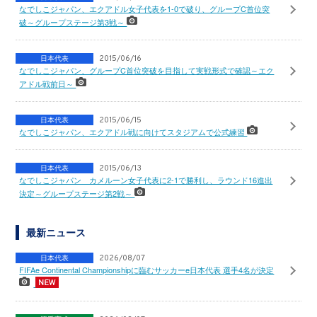
なでしこジャパン、エクアドル女子代表を1-0で破り、グループC首位突
破～グループステージ第3戦～
日本代表
2015/06/16
なでしこジャパン、グループC首位突破を目指して実戦形式で確認～エク
アドル戦前日～
日本代表
2015/06/15
なでしこジャパン、エクアドル戦に向けてスタジアムで公式練習
日本代表
2015/06/13
なでしこジャパン カメルーン女子代表に2-1で勝利し、ラウンド16進出
決定～グループステージ第2戦～
最新ニュース
日本代表
2026/08/07
FIFAe Continental Championshipに臨むサッカーe日本代表 選手4名が決定