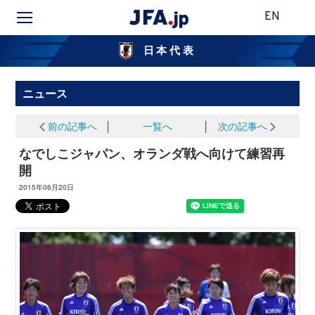
EN
日本代表
ニュース
前の記事へ
│
一覧へ
│
次の記事へ
なでしこジャパン、オランダ戦へ向けて練習再
開
2015年06月20日