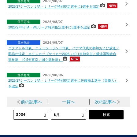
選手育成
2026/08/07
2026/27シーズン JFA・Ｊリーグ特別指定選手に9選手を認定
選手育成
2026/08/07
2026/27年JFA・WEリーグ特別指定選手に3選手を認定
日本代表
2026/08/07
エクアドル代表、ニュージーランド代表、パナマ代表の参加および放送／
配信が決定 キリンカップサッカー2026（10.1＠神奈川／横浜国際総合
競技場、10.5＠東京／国立競技場）
選手育成
2026/08/06
2026/27シーズン JFA・Ｊリーグ特別指定選手に佐藤柚太選手（専修大）
を認定
前の記事へ
│
一覧へ
│
次の記事へ