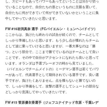
し、スピードもあってパワーもあってということは分かり切っ
ていることなので、自分たちの形というものに主眼を置いて、
自分たちに何ができていて何ができていないかということに集
中してやっていきたいと思います。
FW #16岩渕真奈 選手（FCバイエルン・ミュンヘン/ドイツ）
ここからは、負けたら終わりの試合が続くので、チームとして
しっかり準備したいと思います。もう少し点が獲れたらチーム
として波に乗っていけると思いますが、一番大事なのは「勝
つ」という部分で、ここまで勝てているのはチームとして良い
ことです。その中で自分がアクセントになれたら良いと思って
います。オランダは予選プレーオフの時から見ていました。
（バイエルンでチームメイトの）ミーデマン選手は若くてパワ
ーがあって、代表選手として期待されている選手です。良い選
手ですが、負けたくありません。点を獲らないと勝てないの
で、しっかり準備をして、攻撃の選手としてシュートの部分な
どしっかり意識してやっていきたいです。
FW #15 菅原優衣香選手（ジェフユナイテッド市原・千葉レデ