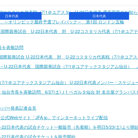
22コスタリカ代表戦（7/1＠ユアスタ） U-22日本代表 選手変更のお知
日本代表
日本代表
 ～オリンピック最終予選プレイバック～ 第1回 ロンドン五輪
国際親善試合 U-22日本代表 対 U-22コスタリカ代表（7/1＠ユア
市長を表敬訪問
国際親善試合 U-22日本代表 対 U-22コスタリカ代表戦（7/1＠ユア
U-22日本代表 国際親善試合（7/1＠ユアテックスタジアム仙台） 
（7/1＠ユアテックスタジアム仙台） U-22日本代表メンバー・スケジュ
金) 仙台市長を表敬訪問、6/27(土)Ｊ1 ベガルタ仙台 対 名古屋グランパス
 メンバー発表記者会見
公式Webサイト「JFA.jp」でインターネットライブ配信
びU-22日本代表の試合チケット一般販売（先着順）を明日5/23(土)より開
びU-22日本代表の試合チケットを販売開始