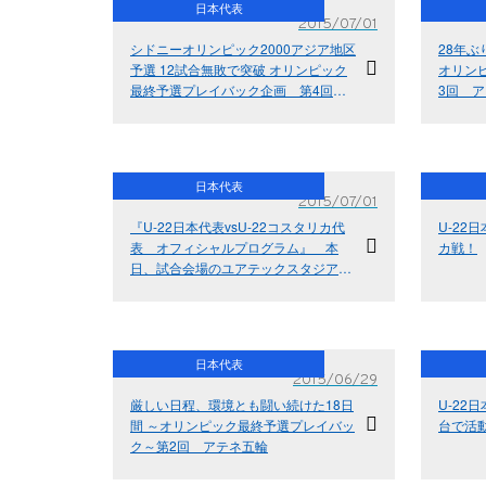
日本代表
2015/07/01
シドニーオリンピック2000アジア地区
28年
予選 12試合無敗で突破 オリンピック
オリン
最終予選プレイバック企画 第4回シ
3回 
ドニー五輪
日本代表
2015/07/01
『U-22日本代表vsU-22コスタリカ代
U-22
表 オフィシャルプログラム』 本
カ戦！
日、試合会場のユアテックスタジアム
仙台で販売
日本代表
2015/06/29
厳しい日程、環境とも闘い続けた18日
U-22
間 ～オリンピック最終予選プレイバッ
台で活動
ク～第2回 アテネ五輪