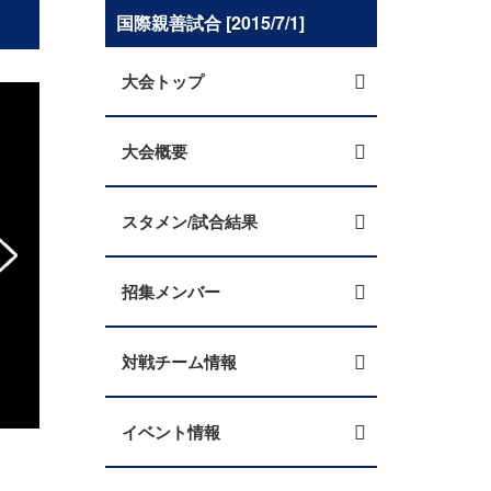
国際親善試合 [2015/7/1]
大会トップ
大会概要
スタメン/試合結果
招集メンバー
対戦チーム情報
9か月の長丁場を堅守で勝ち抜き４大会連続切符
イベント情報