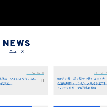
NEWS
ニュース
2015/07/01
2015/07
日本代表 いよいよ今夜U-22コ
9か月の長丁場を堅守で勝ち抜き４大
カ代表戦！
会連続切符 オリンピック最終予選プレ
イバック企画 第5回北京五輪