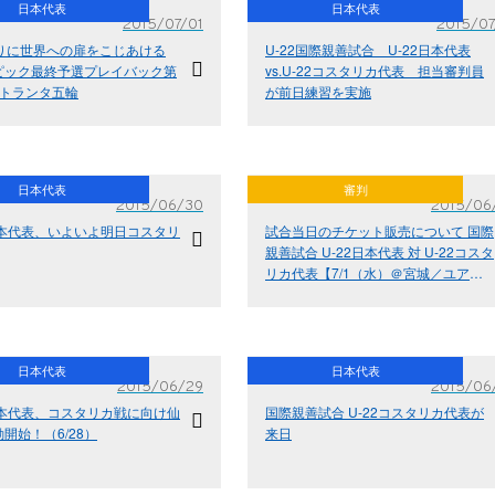
日本代表
日本代表
2015/07/01
2015/07
ぶりに世界への扉をこじあける
U-22国際親善試合 U-22日本代表
ピック最終予選プレイバック第
vs.U-22コスタリカ代表 担当審判員
アトランタ五輪
が前日練習を実施
日本代表
審判
2015/06/30
2015/06
日本代表、いよいよ明日コスタリ
試合当日のチケット販売について 国際
親善試合 U-22日本代表 対 U-22コスタ
リカ代表【7/1（水）＠宮城／ユアテ
ックスタジアム仙台】
日本代表
日本代表
2015/06/29
2015/06
日本代表、コスタリカ戦に向け仙
国際親善試合 U-22コスタリカ代表が
開始！（6/28）
来日