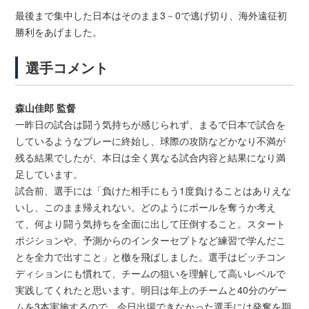
最後まで集中した日本はそのまま3－0で逃げ切り、海外遠征初
勝利をあげました。
選手コメント
森山佳郎 監督
一昨日の試合は闘う気持ちが感じられず、まるで日本で試合を
しているようなプレーに終始し、球際の攻防などかなり不満が
残る結果でしたが、本日は全く異なる試合内容と結果になり満
足しています。
試合前、選手には「負けた相手にもう1度負けることはありえな
いし、このまま帰えれない。どのようにボールを奪うか考え
て、何より闘う気持ちを全面に出して圧倒すること。スタート
ポジションや、予測からのインターセプトなど練習で学んだこ
とを全力で出すこと」と檄を飛ばしました。選手はピッチコン
ディションにも慣れて、チームの狙いを理解して高いレベルで
実践してくれたと思います。明日は年上のチームと40分のゲー
ムを3本実施するので、今日出場できなかった選手には発奮を期