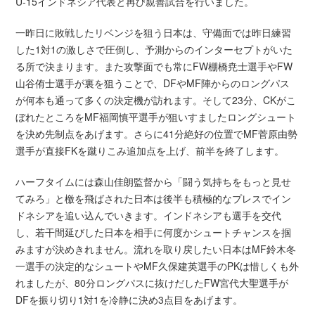
U-15インドネシア代表と再び親善試合を行いました。
一昨日に敗戦したリベンジを狙う日本は、守備面では昨日練習
した1対1の激しさで圧倒し、予測からのインターセプトがいた
る所で決まります。また攻撃面でも常にFW棚橋尭士選手やFW
山谷侑士選手が裏を狙うことで、DFやMF陣からのロングパス
が何本も通って多くの決定機が訪れます。そして23分、CKがこ
ぼれたところをMF福岡慎平選手が狙いすましたロングシュート
を決め先制点をあげます。さらに41分絶好の位置でMF菅原由勢
選手が直接FKを蹴りこみ追加点を上げ、前半を終了します。
ハーフタイムには森山佳朗監督から「闘う気持ちをもっと見せ
てみろ」と檄を飛ばされた日本は後半も積極的なプレスでイン
ドネシアを追い込んでいきます。インドネシアも選手を交代
し、若干間延びした日本を相手に何度かシュートチャンスを掴
みますが決めきれません。流れを取り戻したい日本はMF鈴木冬
一選手の決定的なシュートやMF久保建英選手のPKは惜しくも外
れましたが、80分ロングパスに抜けだしたFW宮代大聖選手が
DFを振り切り1対1を冷静に決め3点目をあげます。