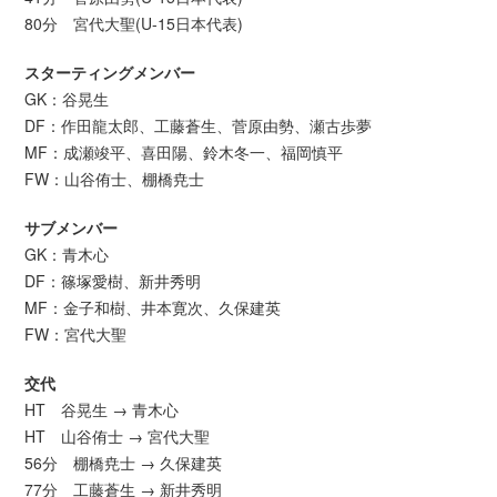
80分 宮代大聖(U-15日本代表)
スターティングメンバー
GK：谷晃生
DF：作田龍太郎、工藤蒼生、菅原由勢、瀬古歩夢
MF：成瀬竣平、喜田陽、鈴木冬一、福岡慎平
FW：山谷侑士、棚橋尭士
サブメンバー
GK：青木心
DF：篠塚愛樹、新井秀明
MF：金子和樹、井本寛次、久保建英
FW：宮代大聖
交代
HT 谷晃生 → 青木心
HT 山谷侑士 → 宮代大聖
56分 棚橋尭士 → 久保建英
77分 工藤蒼生 → 新井秀明