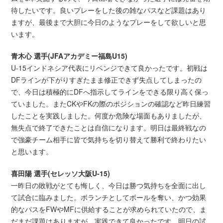
待したいです。良いプレーをした後の雑なパスなど課題はあり
ますが、最後まで大胆に今日のようなプレーをして欲しいと思
います。
青木心 選手(JFAアカデミー福島U15)
U-15インドネシア代表にリベンジできて良かったです。初戦は
DFラインが下がりすぎたまま修正できず失点してしまったの
で、今日は積極的にDFへ指示してラインをできる限り高く保っ
ていました。またCKやFKの際のポジションの確認など昨日練習
したことを実践しました。何度か危険な場面もありましたが、
無失点で終了できたことは自信になります。明日は最終戦なの
で強豪チーム相手に皆で気持ちを切り替えて勝利で終わりたい
と思います。
喜田陽 選手(セレッソ大阪U-15)
一昨日の敗戦がとても悔しく、今日は勝つ気持ちを全面に出し
て試合に臨みました。ボランチとしてボールを奪い、かつ効果
的なパスをFWやMFに供給することが求められていたので、ま
だまだ課題はありますが、実践できて良かったです。明日の試