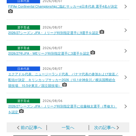
日本代表
2026/08/07
FIFAe Continental Championshipに臨むサッカーe日本代表 選手4名が決定
選手育成
2026/08/07
2026/27シーズン JFA・Ｊリーグ特別指定選手に9選手を認定
選手育成
2026/08/07
2026/27年JFA・WEリーグ特別指定選手に3選手を認定
日本代表
2026/08/07
エクアドル代表、ニュージーランド代表、パナマ代表の参加および放送／
配信が決定 キリンカップサッカー2026（10.1＠神奈川／横浜国際総合
競技場、10.5＠東京／国立競技場）
選手育成
2026/08/06
2026/27シーズン JFA・Ｊリーグ特別指定選手に佐藤柚太選手（専修大）
を認定
前の記事へ
│
一覧へ
│
次の記事へ