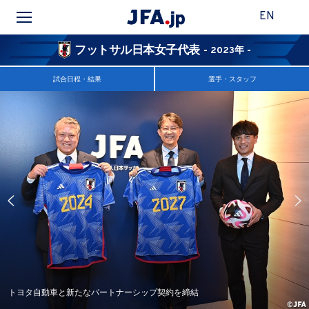
EN
フットサル日本女子代表
- 2023年 -
試合日程・結果
選手・スタッフ
トヨタ自動車と新たなパートナーシップ契約を締結