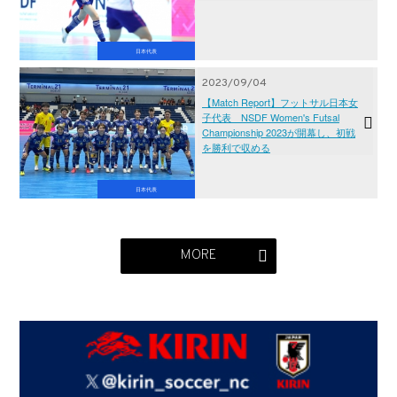
日本代表
2023/09/04
【Match Report】フットサル日本女
子代表 NSDF Women's Futsal
Championship 2023が開幕し、初戦
を勝利で収める
日本代表
MORE