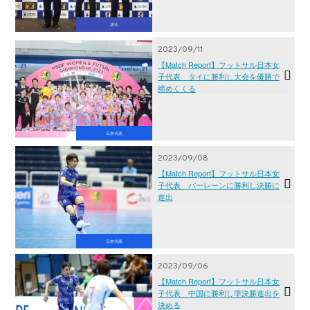
JFA
2023/09/11
【Match Report】フットサル日本女
子代表 タイに勝利し大会を優勝で
締めくくる
日本代表
2023/09/08
【Match Report】フットサル日本女
子代表 バーレーンに勝利し決勝に
進出
日本代表
2023/09/06
【Match Report】フットサル日本女
子代表 中国に勝利し準決勝進出を
決める