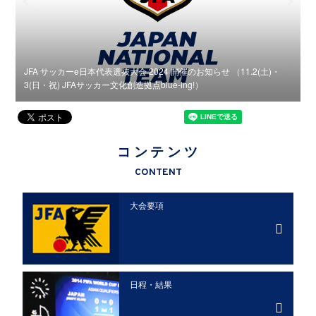
JFA サッカーe日本代表選抜大会 2024 開催のお知らせ （11.2(土)・
S
3(日・祝) JFAサッカー文化創造拠点blue-ing!）
W
コンテンツ
CONTENT
大会要項
日程・結果