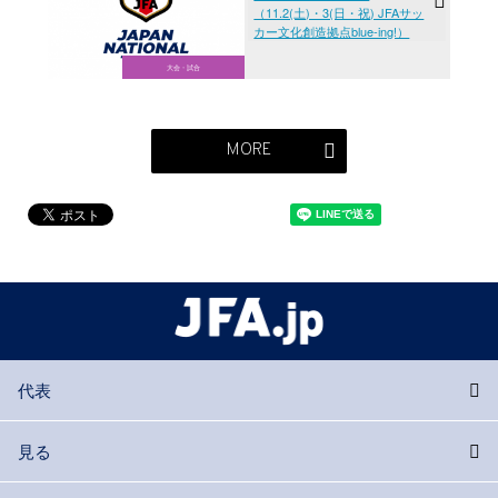
（11.2(土)・3(日・祝) JFAサッ
カー文化創造拠点blue-ing!）
大会・試合
MORE
代表
見る